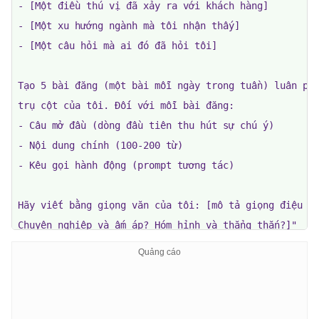
- [Một điều thú vị đã xảy ra với khách hàng]

- [Một xu hướng ngành mà tôi nhận thấy]

- [Một câu hỏi mà ai đó đã hỏi tôi]

Tạo 5 bài đăng (một bài mỗi ngày trong tuần) luân phi
trụ cột của tôi. Đối với mỗi bài đăng:

- Câu mở đầu (dòng đầu tiên thu hút sự chú ý)

- Nội dung chính (100-200 từ)

- Kêu gọi hành động (prompt tương tác)

Hãy viết bằng giọng văn của tôi: [mô tả giọng điệu củ
Chuyên nghiệp và ấm áp? Hóm hỉnh và thẳng thắn?]"