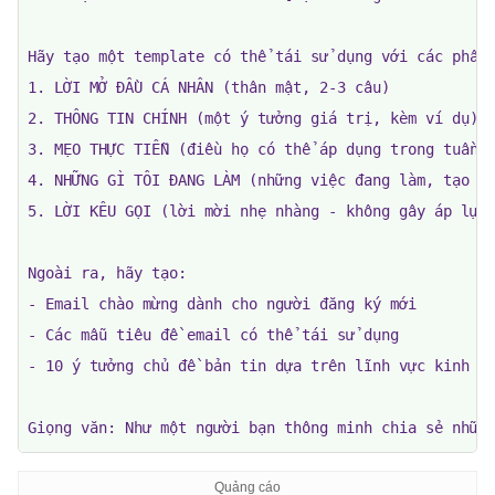
Hãy tạo một template có thể tái sử dụng với các phần 
1. LỜI MỞ ĐẦU CÁ NHÂN (thân mật, 2-3 câu)

2. THÔNG TIN CHÍNH (một ý tưởng giá trị, kèm ví dụ)

3. MẸO THỰC TIỄN (điều họ có thể áp dụng trong tuần n
4. NHỮNG GÌ TÔI ĐANG LÀM (những việc đang làm, tạo sự
5. LỜI KÊU GỌI (lời mời nhẹ nhàng - không gây áp lực)
Ngoài ra, hãy tạo:

- Email chào mừng dành cho người đăng ký mới

- Các mẫu tiêu đề email có thể tái sử dụng

- 10 ý tưởng chủ đề bản tin dựa trên lĩnh vực kinh do
Giọng văn: Như một người bạn thông minh chia sẻ nhữn