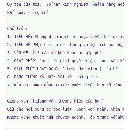
Uy tín của tôi: [Số năm kinh nghiệm, khách hàng nổi b
kết quả, chứng chỉ]

Cấu trúc:

1. TIÊU ĐỀ: Khẳng định mạnh mẽ hoặc tuyên bố lợi ích

2. TIÊU ĐỀ PHỤ: Làm rõ đối tượng và lợi ích họ nhận đ
3. VẤN ĐỀ: 2-3 câu về khó khăn họ gặp phải

4. GIẢI PHÁP: Cách tôi giải quyết (tập trung vào kết 
5. CÁCH THỨC HOẠT ĐỘNG: 3 bước đơn giản (liên hệ → qu
6. BẰNG CHỨNG XÃ HỘI: Đặt lời chứng thực

7. KÊU GỌI HÀNH ĐỘNG (CTA): Bước tiếp theo rõ ràng (đ
Giọng văn: [Giọng văn thương hiệu của bạn]

Giữ cho nội dung dễ đọc lướt. Đoạn văn ngắn. Nhấn mạn
Không dùng thuật ngữ chuyên ngành. Tập trung về nhữn