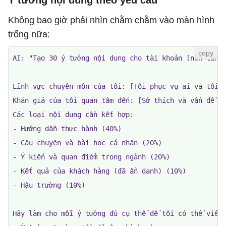
Ý tưởng nội dung theo yêu cầu
Không bao giờ phải nhìn chằm chằm vào màn hình
trống nữa:
AI: "Tạo 30 ý tưởng nội dung cho tài khoản [nền tảng]
Lĩnh vực chuyên môn của tôi: [Tôi phục vụ ai và tôi l
Khán giả của tôi quan tâm đến: [Sở thích và vấn đề họ
Các loại nội dung cần kết hợp:

- Hướng dẫn thực hành (40%)

- Câu chuyện và bài học cá nhân (20%)

- Ý kiến ​​và quan điểm trong ngành (20%)

- Kết quả của khách hàng (đã ẩn danh) (10%)

- Hậu trường (10%)

Hãy làm cho mỗi ý tưởng đủ cụ thể để tôi có thể viết 