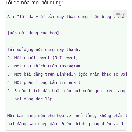
Tối đa hóa mọi nội dung:
AI: "Tôi đã viết bài này [bài đăng trên blog / bản ti
[Dán nội dung của bạn]

Tái sử dụng nội dung này thành:

1. Một chuỗi tweet (5-7 tweet)

2. Một chú thích trên Instagram

3. Một bài đăng trên LinkedIn (góc nhìn khác so với b
4. Một phần trong bản tin email

5. 3 câu trích dẫn hoặc câu nói ngắn gọn trên mạng xã
   bài đăng độc lập

Mỗi bài đăng nên phù hợp với nền tảng, không phải là 
bài đăng sao chép-dán. Điều chỉnh giọng điệu và định