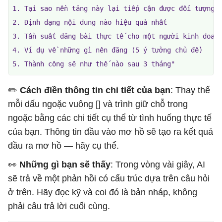
1. Tại sao nền tảng này lại tiếp cận được đối tượng c
2. Định dạng nội dung nào hiệu quả nhất

3. Tần suất đăng bài thực tế cho một người kinh doanh
4. Ví dụ về những gì nên đăng (5 ý tưởng chủ đề)

5. Thành công sẽ như thế nào sau 3 tháng"
✏️ ​​
Cách điền thông tin chi tiết của bạn
: Thay thế
mỗi dấu ngoặc vuông [] và trình giữ chỗ trong
ngoặc bằng các chi tiết cụ thể từ tình huống thực tế
của bạn. Thông tin đầu vào mơ hồ sẽ tạo ra kết quả
đầu ra mơ hồ — hãy cụ thể.
👀
Những gì bạn sẽ thấy
: Trong vòng vài giây, AI
sẽ trả về một phản hồi có cấu trúc dựa trên câu hỏi
ở trên. Hãy đọc kỹ và coi đó là bản nháp, không
phải câu trả lời cuối cùng.