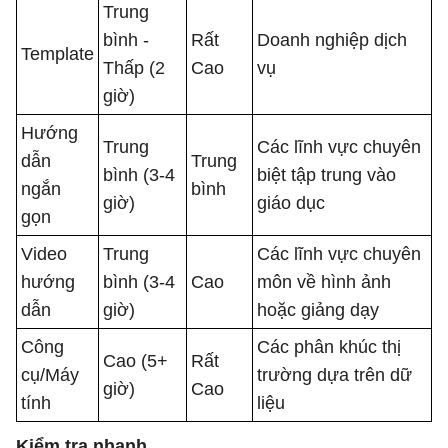
Trung
bình -
Rất
Doanh nghiệp dịch
Template
Thấp (2
Cao
vụ
giờ)
Hướng
Trung
Các lĩnh vực chuyên
dẫn
Trung
bình (3-4
biệt tập trung vào
ngắn
bình
giờ)
giáo dục
gọn
Video
Trung
Các lĩnh vực chuyên
hướng
bình (3-4
Cao
môn về hình ảnh
dẫn
giờ)
hoặc giảng dạy
Công
Các phân khúc thị
Cao (5+
Rất
cụ/Máy
trường dựa trên dữ
giờ)
Cao
tính
liệu
Kiểm tra nhanh