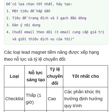
Để có lựa chọn tốt nhất, hãy tạo:

1. Một tiêu đề hấp dẫn

2. Tiêu đề trang đích và 3 gạch đầu dòng

3. Dàn ý nội dung

4. Chuỗi email theo dõi (3 email cung cấp giá trị

   và giới thiệu dịch vụ của tôi)"
Các loại lead magnet tiềm năng được xếp hạng
theo nỗ lực và tỷ lệ chuyển đổi:
Tỷ lệ
Nỗ lực
Loại
chuyển
Tốt nhất cho
sáng tạo
đổi
Các phân khúc thị
Thấp (1
Checklist
Cao
trường định hướng
giờ)
quy trình