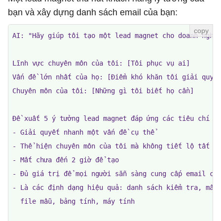
bạn và xây dựng danh sách email của bạn:
AI: "Hãy giúp tôi tạo một lead magnet cho doanh nghiệ
Lĩnh vực chuyên môn của tôi: [Tôi phục vụ ai]

Vấn đề lớn nhất của họ: [Điểm khó khăn tôi giải quyết
Chuyên môn của tôi: [Những gì tôi biết họ cần]

Đề xuất 5 ý tưởng lead magnet đáp ứng các tiêu chí sa
- Giải quyết nhanh một vấn đề cụ thể

- Thể hiện chuyên môn của tôi mà không tiết lộ tất cả
- Mất chưa đến 2 giờ để tạo

- Đủ giá trị để mọi người sẵn sàng cung cấp email của
- Là các định dạng hiệu quả: danh sách kiểm tra, mẫu,
  file mẫu, bảng tính, máy tính
