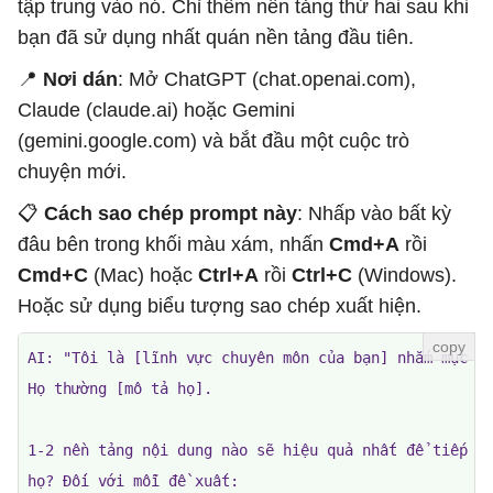
tập trung vào nó. Chỉ thêm nền tảng thứ hai sau khi
bạn đã sử dụng nhất quán nền tảng đầu tiên.
📍
Nơi dán
: Mở ChatGPT (chat.openai.com),
Claude (claude.ai) hoặc Gemini
(gemini.google.com) và bắt đầu một cuộc trò
chuyện mới.
📋
Cách sao chép prompt này
: Nhấp vào bất kỳ
đâu bên trong khối màu xám, nhấn
Cmd+A
rồi
Cmd+C
(Mac) hoặc
Ctrl+A
rồi
Ctrl+C
(Windows).
Hoặc sử dụng biểu tượng sao chép xuất hiện.
AI: "Tôi là [lĩnh vực chuyên môn của bạn] nhắm mục ti
Họ thường [mô tả họ].

1-2 nền tảng nội dung nào sẽ hiệu quả nhất để tiếp cậ
họ? Đối với mỗi đề xuất:
