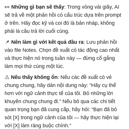
👀
Những gì bạn sẽ thấy
: Trong vòng vài giây, AI
sẽ trả về một phản hồi có cấu trúc dựa trên prompt
ở trên. Hãy đọc kỹ và coi đó là bản nháp, không
phải là câu trả lời cuối cùng.
📌
Nên làm gì với kết quả đầu ra
: Lưu phản hồi
vào file Notes. Chọn đề xuất có tác động cao nhất
và thực hiện nó trong tuần này — đừng cố gắng
làm mọi thứ cùng một lúc.
⚠️
Nếu thấy không ổn
: Nếu các đề xuất có vẻ
chung chung, hãy dán nội dung này: "Hãy cụ thể
hơn với ngữ cảnh thực tế của tôi. Bỏ những lời
khuyên chung chung đi." Nếu bỏ qua các chi tiết
quan trọng bạn đã cung cấp, hãy hỏi: "Bạn đã bỏ
sót [X] trong ngữ cảnh của tôi — hãy thực hiện lại
với [X] làm ràng buộc chính."