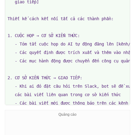
   giao tiếp]

Thiết kế cách kết nối tất cả các thành phần:

1. CUỘC HỌP → CƠ SỞ KIẾN THỨC:

   - Tóm tắt cuộc họp do AI tự động đăng lên [kênh/cô
   - Các quyết định được trích xuất và thêm vào nhật 
   - Các mục hành động được chuyển đến công cụ quản l
2. CƠ SỞ KIẾN THỨC → GIAO TIẾP:

   - Khi ai đó đặt câu hỏi trên Slack, bot sẽ đề xuất
   các bài viết liên quan trong cơ sở kiến ​​thức

   - Các bài viết mới được thông báo trên các kênh li
   - Câu trả lời tự động cho các câu hỏi thường gặp

3. QUẢN LÝ DỰ ÁN → TRẠNG THÁI:
