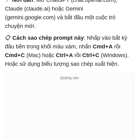
📍
Nơi dán
: Mở ChatGPT (chat.openai.com),
Claude (claude.ai) hoặc Gemini
(gemini.google.com) và bắt đầu một cuộc trò
chuyện mới.
📋
Cách sao chép prompt này
: Nhấp vào bất kỳ
đâu bên trong khối màu xám, nhấn
Cmd+A
rồi
Cmd+C
(Mac) hoặc
Ctrl+A
rồi
Ctrl+C
(Windows).
Hoặc sử dụng biểu tượng sao chép xuất hiện.