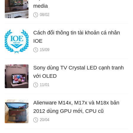
media
08/02
Cách đổi thông tin tài khoản cá nhân
IOE
15/09
Sony dùng TV Crystal LED cạnh tranh
với OLED
11/01
Alienware M14x, M17x và M18x bản
2012 dùng GPU mới, CPU cũ
20/04