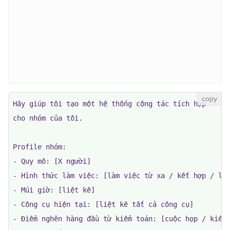
Hãy giúp tôi tạo một hệ thống cộng tác tích hợp

cho nhóm của tôi.

Profile nhóm:

- Quy mô: [X người]

- Hình thức làm việc: [làm việc từ xa / kết hợp / làm
- Múi giờ: [liệt kê]

- Công cụ hiện tại: [liệt kê tất cả công cụ]

- Điểm nghẽn hàng đầu từ kiểm toán: [cuộc họp / kiến ​​