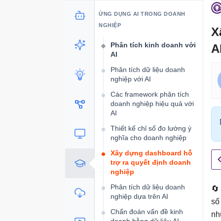
trị doanh nghiệp với AI
ỨNG DỤNG AI TRONG DOANH
Chiến lược tự động hóa AI
NGHIỆP
X
trong doanh nghiệp
Phân tích kinh doanh với
A
AI
Phân tích dữ liệu doanh
nghiệp với AI
Các framework phân tích
doanh nghiệp hiệu quả với
AI
Thiết kế chỉ số đo lường ý
nghĩa cho doanh nghiệp
Xây dựng dashboard hỗ
trợ ra quyết định doanh
nghiệp
Phân tích dữ liệu doanh
🔄
nghiệp dựa trên AI
số
Chẩn đoán vấn đề kinh
nh