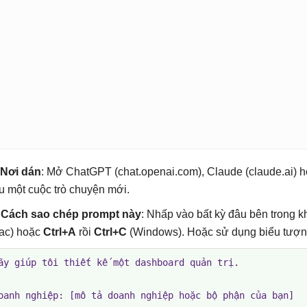
Nơi dán
: Mở ChatGPT (chat.openai.com), Claude (claude.ai) h
u một cuộc trò chuyện mới.

Cách sao chép prompt này
: Nhấp vào bất kỳ đâu bên trong 
ac) hoặc
Ctrl+A
rồi
Ctrl+C
(Windows). Hoặc sử dụng biểu tượng
ãy giúp tôi thiết kế một dashboard quản trị.

oanh nghiệp: [mô tả doanh nghiệp hoặc bộ phận của bạn]
