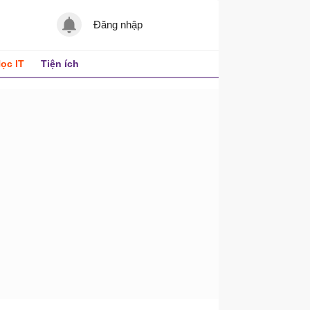
Đăng nhập
ọc IT
Tiện ích