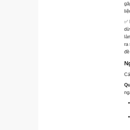
gặ
Phân tích dữ liệu bằng AI
li
Tư duy phân tích hỗ trợ AI
✅
Đặt câu hỏi phân tích dữ
dừ
liệu tốt hơn
là
Khám phá dữ liệu nhanh
ra
chóng
đề 
Trực quan hóa dữ liệu
bằng AI
N
Tìm hiểu sâu dữ liệu phân
tích bằng AI
Cá
Báo cáo phân tích dữ liệu
Qu
bằng AI
ng
Xây dựng kế hoạch phân
tích dữ liệu có thể tái sử
dụng
Phân tích dữ liệu từ đầu
đến cuối với AI