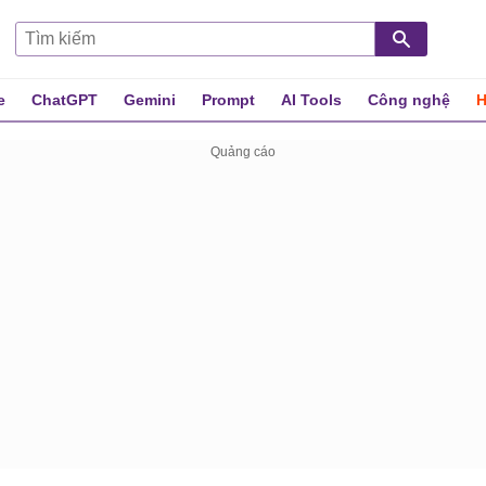
e
ChatGPT
Gemini
Prompt
AI Tools
Công nghệ
H