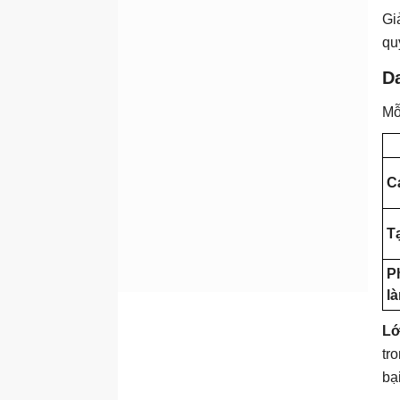
Số liệu, giám sát và ROI
Gi
Thiết kế hệ thống hỗ trợ
qu
khách hàng tích hợp AI
D
Điều hành doanh nghiệp
cá thể với AI
Mỗ
Mô hình kinh doanh cá thể
thúc đẩy bởi AI
Xác định thị trường ngách,
Cá
định vị doanh nghiệp
Tiếp thị và sáng tạo nội
T
dung
Thu hút khách hàng và lập
P
đề xuất
là
Tự động hóa vận hành và
quản trị
Lớ
Định giá, lập hóa đơn,
tr
quản lý khách hàng
bại
Mở rộng quy mô không cần