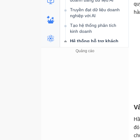
doanh bằng dữ liệu AI
qu
Truyền đạt dữ liệu doanh
hà
nghiệp với AI
Tạo hệ thống phân tích
kinh doanh
Hệ thống hỗ trợ khách
hàng tích hợp AI
Cuộc cách mạng trong hỗ
trợ khách hàng bằng AI
Tổng quan về hỗ trợ khách
hàng tích hợp AI
Phân loại, định tuyến yêu
cầu hỗ trợ khách hàng
Cơ sở tri thức và AI tự phục
V
vụ
Phân tích cảm xúc, chuyển
Hầ
giao cho người thực
đó
Voice AI và hỗ trợ hội thoại
ch