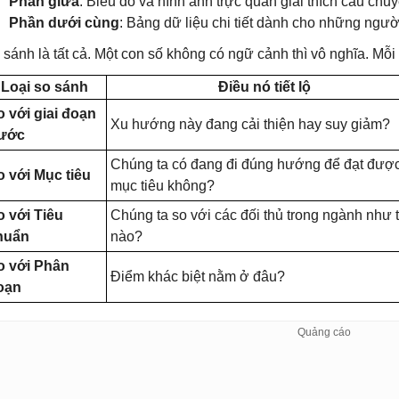
Phần giữa
: Biểu đồ và hình ảnh trực quan giải thích câu ch
Phần dưới cùng
: Bảng dữ liệu chi tiết dành cho những ngườ
 sánh là tất cả. Một con số không có ngữ cảnh thì vô nghĩa. Mỗi 
Loại so sánh
Điều nó tiết lộ
o với giai đoạn
Xu hướng này đang cải thiện hay suy giảm?
rước
Chúng ta có đang đi đúng hướng để đạt đượ
o với Mục tiêu
mục tiêu không?
o với Tiêu
Chúng ta so với các đối thủ trong ngành như 
huẩn
nào?
o với Phân
Điểm khác biệt nằm ở đâu?
oạn