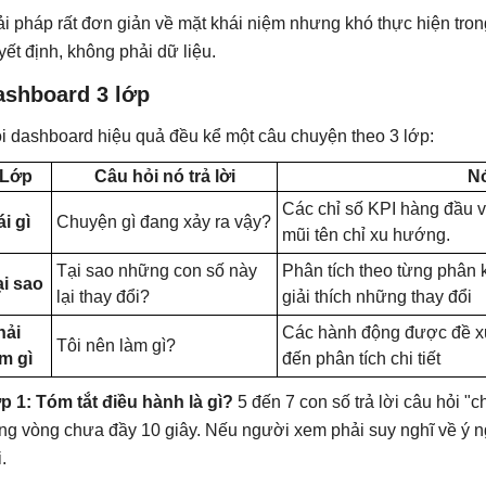
ải pháp rất đơn giản về mặt khái niệm nhưng khó thực hiện tron
yết định, không phải dữ liệu.
ashboard 3 lớp
i dashboard hiệu quả đều kể một câu chuyện theo 3 lớp:
Lớp
Câu hỏi nó trả lời
Nó
Các chỉ số KPI hàng đầu vớ
i gì
Chuyện gì đang xảy ra vậy?
mũi tên chỉ xu hướng.
Tại sao những con số này
Phân tích theo từng phân 
ại sao
lại thay đổi?
giải thích những thay đổi
hải
Các hành động được đề xuấ
Tôi nên làm gì?
m gì
đến phân tích chi tiết
p 1: Tóm tắt điều hành là gì?
5 đến 7 con số trả lời câu hỏi 
ong vòng chưa đầy 10 giây. Nếu người xem phải suy nghĩ về ý ngh
.