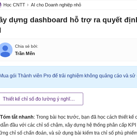
Học CNTT
AI cho Doanh nghiệp nhỏ
ây dựng dashboard hỗ trợ ra quyết đị
I
Trần Mến
Mua gói Thành viên Pro để trải nghiệm không quảng cáo và sử d
Thiết kế chỉ số đo lường ý nghĩa cho doanh nghiệp
Tóm tắt nhanh
: Trong bài học trước, bạn đã học cách thiết kế
 dẫn đầu với các chỉ số chậm, xây dựng hệ thống phân cấp KPI t
ững chỉ số chẩn đoán, và sử dụng bài kiểm tra chỉ số phù phiế