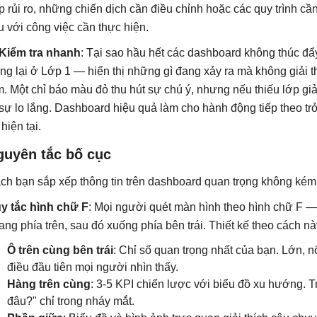
p rủi ro, những chiến dịch cần điều chỉnh hoặc các quy trình cầ
ệu với công việc cần thực hiện.
Kiểm tra nhanh
: Tại sao hầu hết các dashboard không thúc đẩy
ng lại ở Lớp 1 — hiển thị những gì đang xảy ra mà không giải t
m. Một chỉ báo màu đỏ thu hút sự chú ý, nhưng nếu thiếu lớp giải
 sự lo lắng. Dashboard hiệu quả làm cho hành động tiếp theo trở
hiện tại.
guyên tắc bố cục
ch bạn sắp xếp thông tin trên dashboard quan trọng không kém 
y tắc hình chữ F
: Mọi người quét màn hình theo hình chữ F — t
ang phía trên, sau đó xuống phía bên trái. Thiết kế theo cách nà
Ô trên cùng bên trái
: Chỉ số quan trọng nhất của bạn. Lớn, 
điều đầu tiên mọi người nhìn thấy.
Hàng trên cùng
: 3-5 KPI chiến lược với biểu đồ xu hướng. Tr
đâu?" chỉ trong nháy mắt.