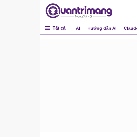
Tự động hóa AI cho
doanh nghiệp
Tự động hóa quy trình kinh
doanh bằng AI
Tất cả
AI
Hướng dẫn AI
Claud
Tổng quan về tự động hóa
AI doanh nghiệp
Xác định các cơ hội tự
động hóa AI cho doanh
nghiệp
Công cụ tự động hóa
không cần code cho doanh
nghiệp
AI Agent và GPT tùy chỉnh
trong tự động hóa doanh
nghiệp
Xây dựng quy trình tự động
hóa AI thực tế trong doanh
nghiệp
Mở rộng quy mô và quản