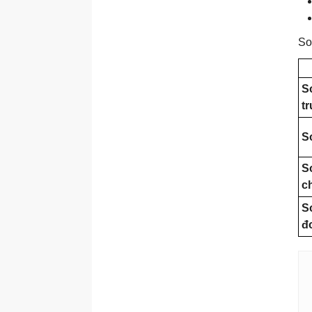
Nghiên cứu khách hàng
bằng AI
Phương pháp nghiên cứu
So
khách hàng với AI
Tổng quan về nghiên cứu
khách hàng bằng AI
S
t
Thiết kế khảo sát hiệu quả
Tiến hành phỏng vấn người
S
dùng
Xây dựng hồ sơ khách
S
hàng
c
Lập bản đồ hành trình
S
khách hàng
đ
Phân tích cạnh tranh
Hoàn thành dự án nghiên
cứu khách hàng
Đào tạo doanh nghiệp
với AI