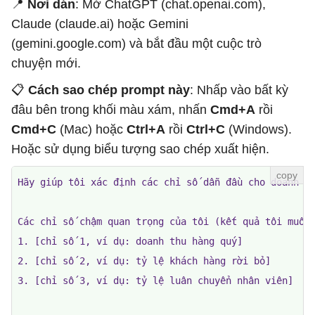
📍
Nơi dán
: Mở ChatGPT (chat.openai.com),
Claude (claude.ai) hoặc Gemini
(gemini.google.com) và bắt đầu một cuộc trò
chuyện mới.
📋
Cách sao chép prompt này
: Nhấp vào bất kỳ
đâu bên trong khối màu xám, nhấn
Cmd+A
rồi
Cmd+C
(Mac) hoặc
Ctrl+A
rồi
Ctrl+C
(Windows).
Hoặc sử dụng biểu tượng sao chép xuất hiện.
Hãy giúp tôi xác định các chỉ số dẫn đầu cho doanh ng
Các chỉ số chậm quan trọng của tôi (kết quả tôi muốn 
1. [chỉ số 1, ví dụ: doanh thu hàng quý]

2. [chỉ số 2, ví dụ: tỷ lệ khách hàng rời bỏ]

3. [chỉ số 3, ví dụ: tỷ lệ luân chuyển nhân viên]
