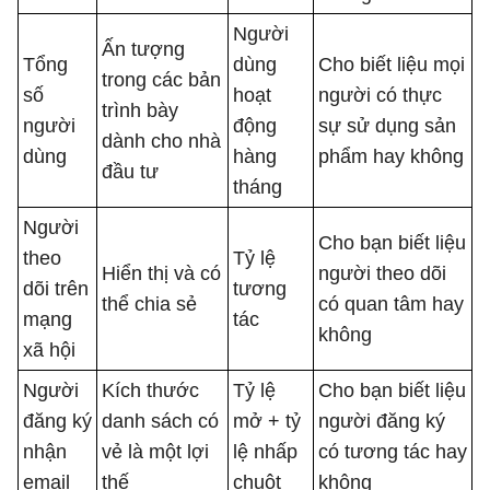
Người
Ấn tượng
Tổng
dùng
Cho biết liệu mọi
trong các bản
số
hoạt
người có thực
trình bày
người
động
sự sử dụng sản
dành cho nhà
dùng
hàng
phẩm hay không
đầu tư
tháng
Người
Cho bạn biết liệu
theo
Tỷ lệ
Hiển thị và có
người theo dõi
dõi trên
tương
thể chia sẻ
có quan tâm hay
mạng
tác
không
xã hội
Người
Kích thước
Tỷ lệ
Cho bạn biết liệu
đăng ký
danh sách có
mở + tỷ
người đăng ký
nhận
vẻ là một lợi
lệ nhấp
có tương tác hay
email
thế
chuột
không