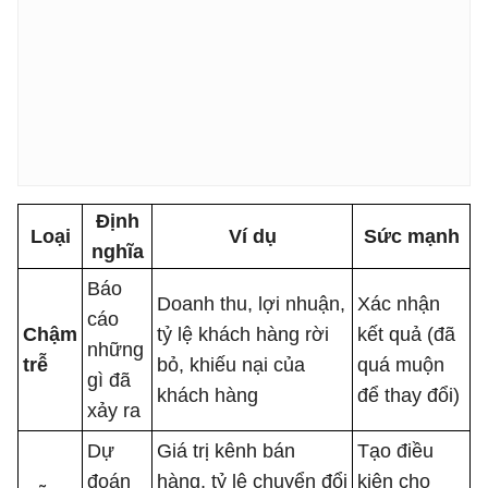
Định
Loại
Ví dụ
Sức mạnh
nghĩa
Báo
Doanh thu, lợi nhuận,
Xác nhận
cáo
Chậm
tỷ lệ khách hàng rời
kết quả (đã
những
trễ
bỏ, khiếu nại của
quá muộn
gì đã
khách hàng
để thay đổi)
xảy ra
Dự
Giá trị kênh bán
Tạo điều
đoán
hàng, tỷ lệ chuyển đổi
kiện cho