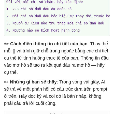
Đối với mỗi chỉ số chậm, hãy xác định:

1. 2-3 chỉ số dẫn đầu dự đoán nó

2. Mỗi chỉ số dẫn đầu báo hiệu sự thay đổi trước bao 
3. Nguồn dữ liệu nào thu thập mỗi chỉ số dẫn đầu

4. Ngưỡng nào sẽ kích hoạt hành động
✏️ ​​
Cách điền thông tin chi tiết của bạn
: Thay thế
mỗi [] và trình giữ chỗ trong ngoặc bằng các chi tiết
cụ thể từ tình huống thực tế của bạn. Thông tin đầu
vào mơ hồ sẽ tạo ra kết quả đầu ra mơ hồ — hãy
cụ thể.
👀
Những gì bạn sẽ thấy
: Trong vòng vài giây, AI
sẽ trả về một phản hồi có cấu trúc dựa trên prompt
ở trên. Hãy đọc kỹ và coi đó là bản nháp, không
phải câu trả lời cuối cùng.