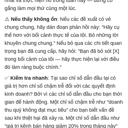
nhất và thực hiện nó trong tuần này — đừng cố
gắng làm mọi thứ cùng một lúc.
⚠️
Nếu thấy không ổn
: Nếu các đề xuất có vẻ
chung chung, hãy dán đoạn phản hồi này: "Hãy cụ
thể hơn với bối cảnh thực tế của tôi. Bỏ những lời
khuyên chung chung." Nếu bỏ qua các chi tiết quan
trọng bạn đã cung cấp, hãy hỏi: "Bạn đã bỏ sót [X]
trong bối cảnh của tôi — hãy thực hiện lại với điều
đó làm ràng buộc chính."
✅
Kiểm tra nhanh
: Tại sao chỉ số dẫn đầu lại có
giá trị hơn chỉ số chậm trễ đối với các quyết định
kinh doanh? Bởi vì các chỉ số dẫn đầu cho bạn thời
gian để hành động. Một chỉ số chậm trễ như "doanh
thu quý không đạt mục tiêu" cho bạn biết vấn đề
sau khi thiệt hại đã xảy ra. Một chỉ số dẫn đầu như
"giá trị kênh bán hàng giảm 20% trong tháng này"