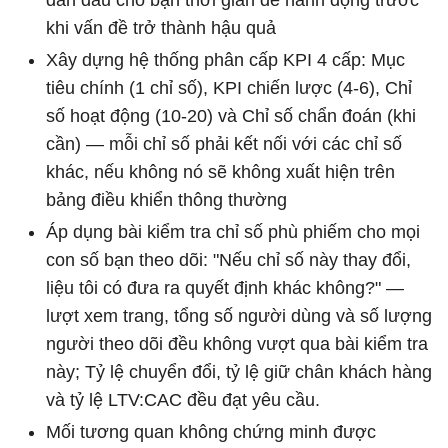
dẫn đầu cho bạn thời gian để hành động trước
khi vấn đề trở thành hậu quả
Xây dựng hệ thống phân cấp KPI 4 cấp: Mục
tiêu chính (1 chỉ số), KPI chiến lược (4-6), Chỉ
số hoạt động (10-20) và Chỉ số chẩn đoán (khi
cần) — mỗi chỉ số phải kết nối với các chỉ số
khác, nếu không nó sẽ không xuất hiện trên
bảng điều khiển thông thường
Áp dụng bài kiểm tra chỉ số phù phiếm cho mọi
con số bạn theo dõi: "Nếu chỉ số này thay đổi,
liệu tôi có đưa ra quyết định khác không?" —
lượt xem trang, tổng số người dùng và số lượng
người theo dõi đều không vượt qua bài kiểm tra
này; Tỷ lệ chuyển đổi, tỷ lệ giữ chân khách hàng
và tỷ lệ LTV:CAC đều đạt yêu cầu.
Mối tương quan không chứng minh được