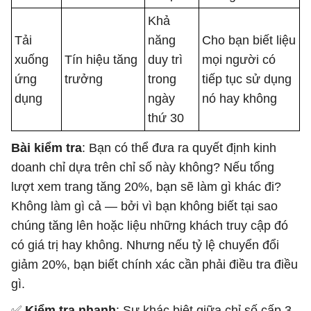
Khả
Tải
năng
Cho bạn biết liệu
xuống
Tín hiệu tăng
duy trì
mọi người có
ứng
trưởng
trong
tiếp tục sử dụng
dụng
ngày
nó hay không
thứ 30
Bài kiểm tra
: Bạn có thể đưa ra quyết định kinh
doanh chỉ dựa trên chỉ số này không? Nếu tổng
lượt xem trang tăng 20%, bạn sẽ làm gì khác đi?
Không làm gì cả — bởi vì bạn không biết tại sao
chúng tăng lên hoặc liệu những khách truy cập đó
có giá trị hay không. Nhưng nếu tỷ lệ chuyển đổi
giảm 20%, bạn biết chính xác cần phải điều tra điều
gì.
✅
Kiểm tra nhanh
: Sự khác biệt giữa chỉ số cấp 3