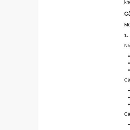
kh
Cấ
Mộ
1.
Nh
Cá
Cá