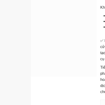
đang thay đổi với AI
Kh
Framework ADDIE
Đánh giá nhu cầu đào tạo
bằng AI
Xây dựng nội dung đào tạo
bằng AI
✅
Microlearning và lộ trình
học tập thích ứng với AI
cử
tạ
Nhập vai, mô phỏng và các
kịch bản thực hành AI
cụ
Đo lường hiệu quả đào tạo
Ti
Hệ thống đào tạo doanh
ph
nghiệp
ho
Social Media Marketing
dị
với AI
ch
AI thay đổi social media
Các nền tảng social media