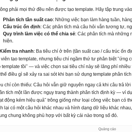
ông phải mọi thứ đều nên được tạo template. Hãy tập trung vào
Phân tích tần suất cao
: Những việc bạn làm hàng tuần, hàn
Cấu trúc ổn định
: Các phân tích mà câu hỏi vẫn tương tự, nga
Quy trình làm việc có thể chia sẻ
: Các phân tích mà những 
hiện.
Kiểm tra nhanh
: Ba tiêu chí ở trên (tần suất cao / cấu trúc ổn đ
 viên tạo template, nhưng tiêu chí ngầm thứ tư phân biệt "ứng c
o template tồi" — và việc chọn sai tiêu chí này sẽ lãng phí nhiều t
 thể điều gì sẽ xảy ra sai sót khi bạn sử dụng template phân tí
êu chí còn thiếu: Câu hỏi vẫn giữ nguyên ngay cả khi câu trả lờ
ân tích một lần được ngụy trang thành phân tích định kỳ — ví dụ: 
ạt động kém hiệu quả" trông giống như loại công việc bạn có th
ch lại có một câu hỏi khác nhau và hình dạng dữ liệu khác nhau,
ung chung không phù hợp với bất kỳ cái nào trong số đó.