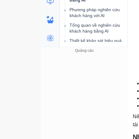
bằng AI
Phương pháp nghiên cứu
khách hàng với AI
Tổng quan về nghiên cứu
khách hàng bằng AI
Thiết kế khảo sát hiệu quả
Tiến hành phỏng vấn người
dùng
Xây dựng hồ sơ khách
hàng
Lập bản đồ hành trình
khách hàng
Phân tích cạnh tranh
Hoàn thành dự án nghiên
cứu khách hàng
Nế
Đào tạo doanh nghiệp
tá
với AI
N
Đào tạo doanh nghiệp