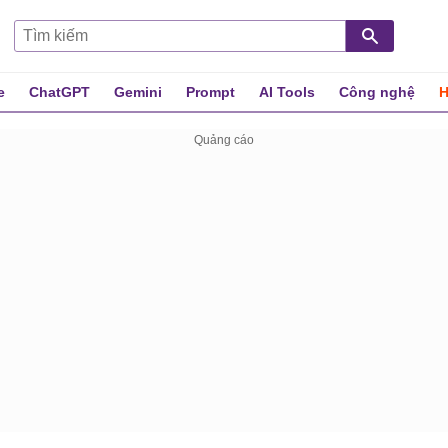
e
ChatGPT
Gemini
Prompt
AI Tools
Công nghệ
H