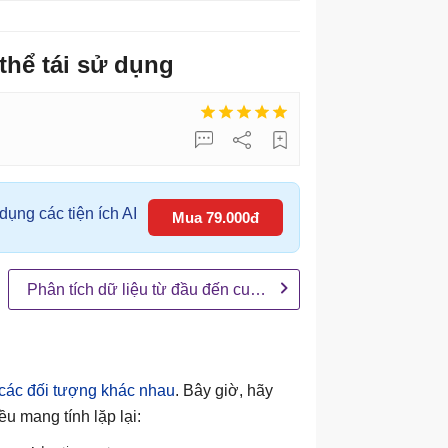
thể tái sử dụng
ụng các tiện ích AI
Mua 79.000đ
Phân tích dữ liệu từ đầu đến cuối với AI
 các đối tượng khác nhau
. Bây giờ, hãy
u mang tính lặp lại: