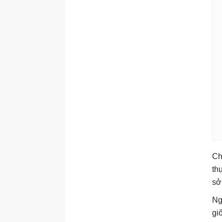
và đối tượng khán giả
Viết bài đăng mạng xã hội
thu hút chú ý
Lên lịch và tạo hàng loạt
bài đăng
Gắn kết và xây dựng cộng
đồng
Phân tích, quyết định dựa
trên dữ liệu
Tái sử dụng và mở rộng
quy mô nội dung
Xây dựng hệ thống social
media
Ch
th
sở
Ng
gi