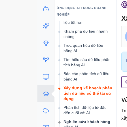
Tư duy phân tích hỗ trợ AI
ỨNG DỤNG AI TRONG DOANH
NGHIỆP
X
Đặt câu hỏi phân tích dữ
liệu tốt hơn
Khám phá dữ liệu nhanh
chóng
Trực quan hóa dữ liệu
bằng AI
Tìm hiểu sâu dữ liệu phân
tích bằng AI
Báo cáo phân tích dữ liệu
bằng AI
Xây dựng kế hoạch phân
tích dữ liệu có thể tái sử
dụng
Vấ
Phân tích dữ liệu từ đầu
Tr
đến cuối với AI
xâ
Nghiên cứu khách hàng