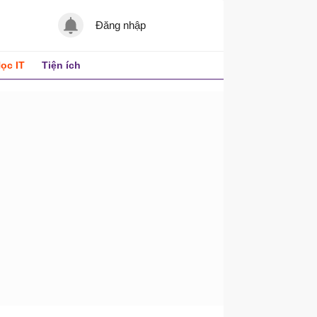
Đăng nhập
ọc IT
Tiện ích