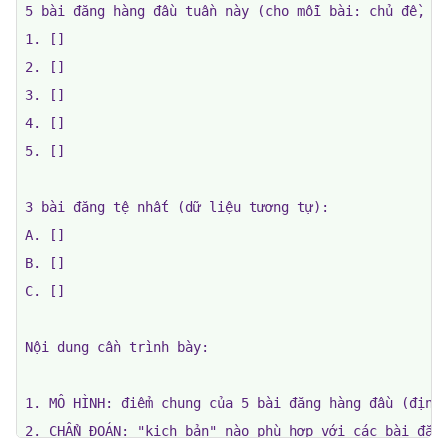
5 bài đăng hàng đầu tuần này (cho mỗi bài: chủ đề, đị
1. []

2. []

3. []

4. []

5. []

3 bài đăng tệ nhất (dữ liệu tương tự):

A. []

B. []

C. []

Nội dung cần trình bày:

1. MÔ HÌNH: điểm chung của 5 bài đăng hàng đầu (định 
2. CHẨN ĐOÁN: "kịch bản" nào phù hợp với các bài đăng