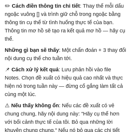
3. 3 THAY ĐỔI CỤ THỂ cho lịch trình tuần tới (không p
✏️ ​​
Cách điền thông tin chi tiết
: Thay thế mỗi dấu
4. 1 THÍ NGHIỆM để thực hiện với giả thuyết có thể ki
ngoặc vuông [] và trình giữ chỗ trong ngoặc bằng
5. 1 điều cần NGỪNG làm

thông tin cụ thể từ tình huống thực tế của bạn.
Thông tin mơ hồ sẽ tạo ra kết quả mơ hồ — hãy cụ
QUY TẮC BẮT BUỘC:

thể.
- Đừng chỉ nhắc lại các con số — hãy diễn giải chúng.
Những gì bạn sẽ thấy
: Một chẩn đoán + 3 thay đổi
- Các đề xuất phải cụ thể (định dạng chính xác, khung
nội dung cụ thể cho tuần tới.
- Báo cáo nếu một tuần dữ liệu quá ít để đưa ra kết l
📌
Cách xử lý kết quả
: Lưu phản hồi vào file
- Nếu tương tác của tôi đang giảm, hãy nêu rõ LÝ DO 
Notes. Chọn đề xuất có hiệu quả cao nhất và thực
hiện nó trong tuần này — đừng cố gắng làm tất cả
cùng một lúc.
⚠️
Nếu thấy không ổn
: Nếu các đề xuất có vẻ
chung chung, hãy nội dung này: "Hãy cụ thể hơn
với bối cảnh thực tế của tôi. Bỏ qua những lời
khuyên chung chung." Nếu nó bỏ qua các chi tiết