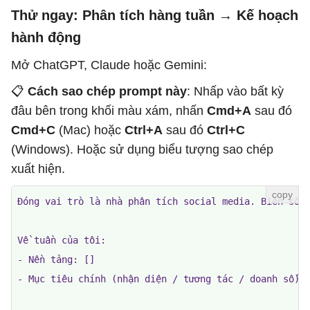
Thử ngay: Phân tích hàng tuần → Kế hoạch
hành động
Mở ChatGPT, Claude hoặc Gemini:
📋
Cách sao chép prompt này
: Nhấp vào bất kỳ
đâu bên trong khối màu xám, nhấn
Cmd+A
sau đó
Cmd+C
(Mac) hoặc
Ctrl+A
sau đó
Ctrl+C
(Windows). Hoặc sử dụng biểu tượng sao chép
xuất hiện.
Đóng vai trò là nhà phân tích social media. Biến số l
Về tuần của tôi:

- Nền tảng: []

- Mục tiêu chính (nhận diện / tương tác / doanh số): 