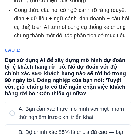
lường (nó có hiệu quả không).
Công thức câu hỏi có ngữ cảnh rõ ràng (quyết
định + dữ liệu + ngữ cảnh kinh doanh + câu hỏi
cụ thể) biến AI từ một công cụ thống kê chung
chung thành một đối tác phân tích có mục tiêu.
CÂU 1:
Bạn sử dụng AI để xây dựng mô hình dự đoán
tỷ lệ khách hàng rời bỏ. Nó dự đoán với độ
chính xác 85% khách hàng nào sẽ rời bỏ trong
90 ngày tới. Đồng nghiệp của bạn nói: 'Tuyệt
vời, giờ chúng ta có thể ngăn chặn việc khách
hàng rời bỏ.' Còn thiếu gì nữa?
A. Bạn cần xác thực mô hình với một nhóm
thử nghiệm trước khi triển khai.
B. Độ chính xác 85% là chưa đủ cao — bạn