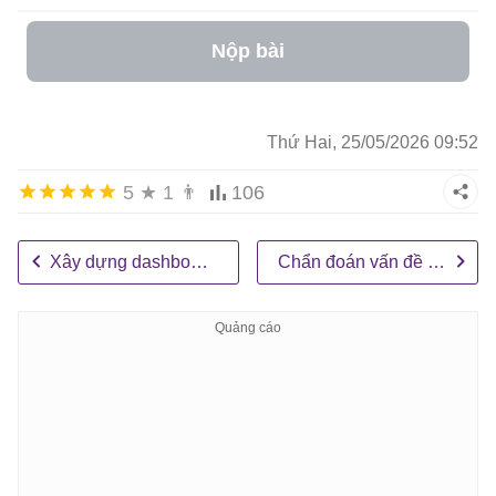
Nộp bài
Thứ Hai, 25/05/2026 09:52
5
★
1
👨
106
Xây dựng dashboard hỗ trợ ra quyết định doanh nghiệp
Chẩn đoán vấn đề kinh doanh bằng dữ liệu AI