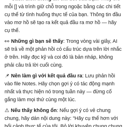
mỗi [] và trình giữ chỗ trong ngoặc bằng các chi tiết
cụ thể từ tình huống thực tế của bạn. Thông tin đầu
vào mơ hồ sẽ tạo ra kết quả đầu ra mơ hồ — hãy
cụ thể.
👀
Những gì bạn sẽ thấy
: Trong vòng vài giây, AI
sẽ trả về một phản hồi có cấu trúc dựa trên lời nhắc
ở trên. Hãy đọc kỹ và coi đó là bản nháp, không
phải câu trả lời cuối cùng.
📌
Nên làm gì với kết quả đầu ra
: Lưu phản hồi
vào file Notes. Hãy chọn gợi ý có tác động mạnh
nhất và thực hiện nó trong tuần này — đừng cố
gắng làm mọi thứ cùng một lúc.
⚠️
Nếu thấy không ổn
: Nếu gợi ý có vẻ chung
chung, hãy dán nội dung này: "Hãy cụ thể hơn với
bối cảnh thực tế của tôi. Bỏ lời khuyên chung chung