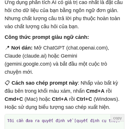
Ứng dụng phân tích AI có giá trị cao nhất là đặt câu
hỏi cho dữ liệu của bạn bằng ngôn ngữ đơn giản.
Nhưng chất lượng câu trả lời phụ thuộc hoàn toàn
vào chất lượng câu hỏi của bạn.
Công thức prompt giàu ngữ cảnh:
📍
Nơi dán:
Mở ChatGPT (chat.openai.com),
Claude (claude.ai) hoặc Gemini
(gemini.google.com) và bắt đầu một cuộc trò
chuyện mới.
📋
Cách sao chép prompt này
: Nhấp vào bất kỳ
đâu bên trong khối màu xám, nhấn
Cmd+A
rồi
Cmd+C
(Mac) hoặc
Ctrl+A
rồi
Ctrl+C
(Windows).
Hoặc sử dụng biểu tượng sao chép xuất hiện.
Tôi cần đưa ra quyết định về [quyết định cụ thể].
