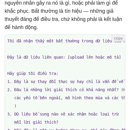
nguyên nhân gây ra nó là gì, hoặc phải làm gì để
khắc phục. Bất thường là tín hiệu — những giả
thuyết đáng để điều tra, chứ không phải là kết luận
để hành động.
Tôi đã nhận thấy một bất thường trong dữ liệu của mìn
Đây là dữ liệu liên quan: [upload lên hoặc mô tả]

Hãy giúp tôi điều tra:

1. Đây là sự thay đổi thực sự hay chỉ là vấn đề về ch
2. Đâu là những lời giải thích có khả năng nhất? (Hãy
   các yếu tố bên ngoài, mô hình theo mùa và các thay
   )

3. Dữ liệu bổ sung nào sẽ xác nhận hoặc loại trừ

   mỗi lời giải thích?
