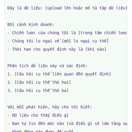
Đây là dữ liệu: [upload lên hoặc mô tả tập dữ liệu]

Bối cảnh kinh doanh:

- Chiến lược của chúng tôi là [trọng tâm chiến lược c
- Chúng tôi lo ngại về [mối lo ngại cụ thể]

- Thời hạn cho quyết định này là [khi nào]

Phân tích dữ liệu này và xác định:

1. [Câu hỏi cụ thể liên quan đến quyết định]

2. [Câu hỏi cụ thể thứ hai]

3. [Câu hỏi cụ thể thứ ba]

Với mỗi phát hiện, hãy cho tôi biết:

- Dữ liệu cho thấy điều gì

- Bạn tự tin đến mức nào (và điều gì sẽ làm tăng sự t
- Hành động nào được đề xuất