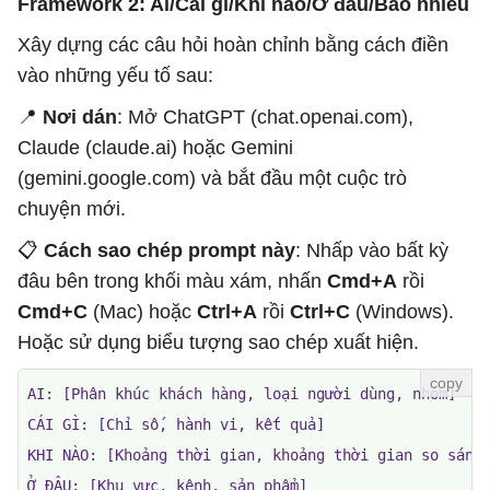
Framework 2: Ai/Cái gì/Khi nào/Ở đâu/Bao nhiêu
Xây dựng các câu hỏi hoàn chỉnh bằng cách điền
vào những yếu tố sau:
📍
Nơi dán
: Mở ChatGPT (chat.openai.com),
Claude (claude.ai) hoặc Gemini
(gemini.google.com) và bắt đầu một cuộc trò
chuyện mới.
📋
Cách sao chép prompt này
: Nhấp vào bất kỳ
đâu bên trong khối màu xám, nhấn
Cmd+A
rồi
Cmd+C
(Mac) hoặc
Ctrl+A
rồi
Ctrl+C
(Windows).
Hoặc sử dụng biểu tượng sao chép xuất hiện.
AI: [Phân khúc khách hàng, loại người dùng, nhóm]

CÁI GÌ: [Chỉ số, hành vi, kết quả]

KHI NÀO: [Khoảng thời gian, khoảng thời gian so sánh]
Ở ĐÂU: [Khu vực, kênh, sản phẩm]
