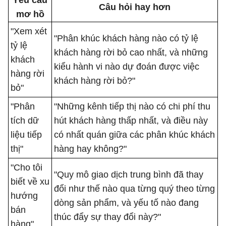
Yêu cầu
Câu hỏi hay hơn
mơ hồ
"Xem xét
"Phân khúc khách hàng nào có tỷ lệ
tỷ lệ
khách hàng rời bỏ cao nhất, và những
khách
kiểu hành vi nào dự đoán được việc
hàng rời
khách hàng rời bỏ?"
bỏ"
"Phân
"Những kênh tiếp thị nào có chi phí thu
tích dữ
hút khách hàng thấp nhất, và điều này
liệu tiếp
có nhất quán giữa các phân khúc khách
thị"
hàng hay không?"
"Cho tôi
"Quy mô giao dịch trung bình đã thay
biết về xu
đổi như thế nào qua từng quý theo từng
hướng
dòng sản phẩm, và yếu tố nào đang
bán
thúc đẩy sự thay đổi này?"
hàng"