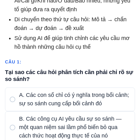
Ai/Cái gì/Khi nào/Ở đâu/Bao nhiêu, những yếu
tố giúp đưa ra quyết định
Di chuyển theo thứ tự câu hỏi: Mô tả → chẩn
đoán → dự đoán → đề xuất
Sử dụng AI để giúp tinh chỉnh các yêu cầu mơ
hồ thành những câu hỏi cụ thể
CÂU 1:
Tại sao các câu hỏi phân tích cần phải chỉ rõ sự
so sánh?
A. Các con số chỉ có ý nghĩa trong bối cảnh;
sự so sánh cung cấp bối cảnh đó
B. Các công cụ AI yêu cầu sự so sánh —
một quan niệm sai lầm phổ biến bỏ qua
cách thức hoạt động thực tế của nó