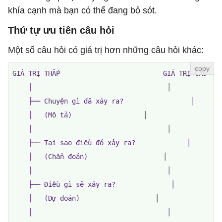
khía cạnh mà bạn có thể đang bỏ sót.
Thứ tự ưu tiên câu hỏi
Một số câu hỏi có giá trị hơn những câu hỏi khác:
GIÁ TRỊ THẤP                          GIÁ TRỊ CAO

    │                                  │

    ├── Chuyện gì đã xảy ra?                 │

    │   (Mô tả)                  │

    │                                  │

    ├── Tại sao điều đó xảy ra?             │

    │   (Chẩn đoán)                   │

    │                                  │

    ├── Điều gì sẽ xảy ra?              │

    │   (Dự đoán)                   │

    │                                  │
