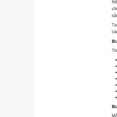
Nộ
ch
sâ
Tạ
cá
Bư
Từ
Bư
Mỗ