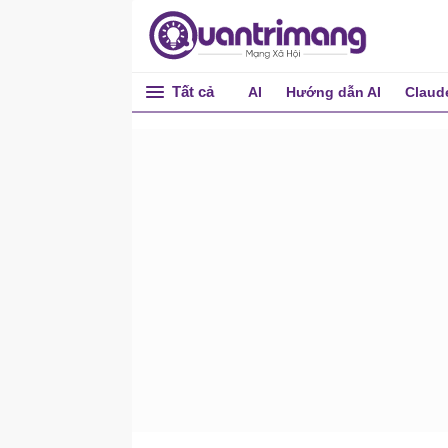
Xây dựng hồ sơ khách
hàng
Lập bản đồ hành trình
Tất cả
khách hàng
AI
Hướng dẫn AI
Claud
Phân tích cạnh tranh
Hoàn thành dự án nghiên
cứu khách hàng
Đào tạo doanh nghiệp
với AI
Đào tạo doanh nghiệp
đang thay đổi với AI
Framework ADDIE
Đánh giá nhu cầu đào tạo
bằng AI
Xây dựng nội dung đào tạo
bằng AI
Microlearning và lộ trình