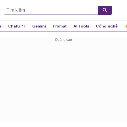
e
ChatGPT
Gemini
Prompt
AI Tools
Công nghệ
H