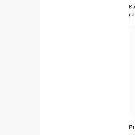
Đâ
gố
Pr