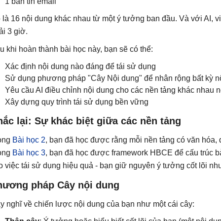
1 bản tin email
 là 16 nội dung khác nhau từ một ý tưởng ban đầu. Và với AI, v
ải 3 giờ.
u khi hoàn thành bài học này, bạn sẽ có thể:
Xác định nội dung nào đáng để tái sử dụng
Sử dụng phương pháp "Cây Nội dung" để nhân rộng bất kỳ n
Yêu cầu AI điều chỉnh nội dung cho các nền tảng khác nhau 
Xây dựng quy trình tái sử dụng bền vững
ắc lại: Sự khác biệt giữa các nền tảng
ong
Bài học 2
, bạn đã học được rằng mỗi nền tảng có văn hóa, 
ong
Bài học 3
, bạn đã học được framework HBCE để cấu trúc bài
o việc tái sử dụng hiệu quả - bạn giữ nguyên ý tưởng cốt lõi như
hương pháp Cây nội dung
y nghĩ về chiến lược nội dung của bạn như một cái cây: