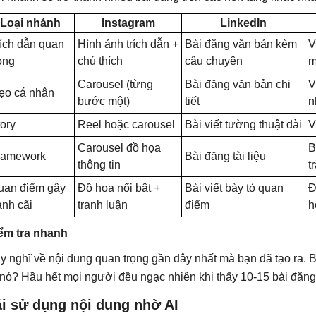
Loại nhánh
Instagram
LinkedIn
rích dẫn quan
Hình ảnh trích dẫn +
Bài đăng văn bản kèm
V
ọng
chú thích
câu chuyện
m
Carousel (từng
Bài đăng văn bản chi
V
ẹo cá nhân
bước một)
tiết
n
ory
Reel hoặc carousel
Bài viết tường thuật dài
V
Carousel đồ họa
B
ramework
Bài đăng tài liệu
thông tin
t
uan điểm gây
Đồ họa nổi bật +
Bài viết bày tỏ quan
Đ
anh cãi
tranh luận
điểm
h
ểm tra nhanh
y nghĩ về nội dung quan trọng gần đây nhất mà bạn đã tạo ra. B
 nó? Hầu hết mọi người đều ngạc nhiên khi thấy 10-15 bài đăng r
ái sử dụng nội dung nhờ AI