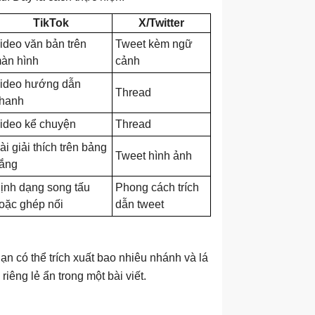
TikTok
X/Twitter
ideo văn bản trên
Tweet kèm ngữ
àn hình
cảnh
ideo hướng dẫn
Thread
hanh
ideo kể chuyện
Thread
ài giải thích trên bảng
Tweet hình ảnh
rắng
ịnh dạng song tấu
Phong cách trích
oặc ghép nối
dẫn tweet
ạn có thể trích xuất bao nhiêu nhánh và lá
iêng lẻ ẩn trong một bài viết.