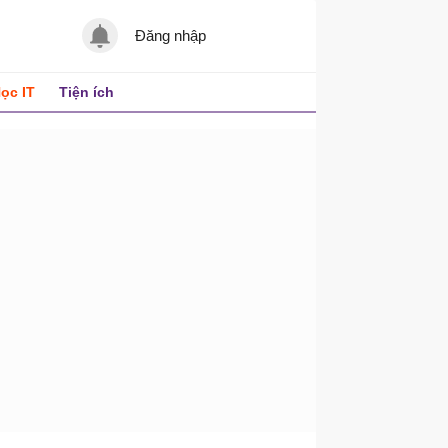
Đăng nhập
ọc IT
Tiện ích