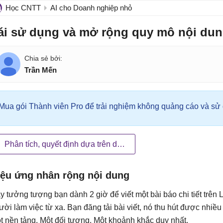
Học CNTT
AI cho Doanh nghiệp nhỏ
ái sử dụng và mở rộng quy mô nội dun
Trần Mến
Mua gói Thành viên Pro để trải nghiệm không quảng cáo và sử d
Phân tích, quyết định dựa trên dữ liệu
iệu ứng nhân rộng nội dung
y tưởng tượng bạn dành 2 giờ để viết một bài báo chi tiết trên
ười làm việc từ xa. Bạn đăng tải bài viết, nó thu hút được nhiều 
t nền tảng. Một đối tượng. Một khoảnh khắc duy nhất.