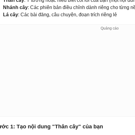
Thân cây
: Ý tưởng hoặc hiểu biết cốt lõi của bạn (một nội du
Nhánh cây
: Các phiên bản điều chỉnh dành riêng cho từng n
Lá cây
: Các bài đăng, câu chuyện, đoạn trích riêng lẻ
ớc 1: Tạo nội dung "Thân cây" của bạn