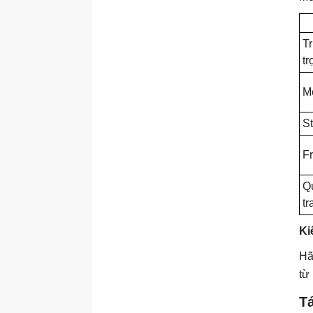
T
tr
M
St
F
Q
tr
Ki
Hã
từ
T