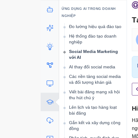
học tập thích ứng với AI
ỨNG DỤNG AI TRONG DOANH
Nhập vai, mô phỏng và các
NGHIỆP
kịch bản thực hành AI
T
Đo lường hiệu quả đào tạo
Hệ thống đào tạo doanh
nghiệp
Social Media Marketing
với AI
AI thay đổi social media
Các nền tảng social media
và đối tượng khán giả
Viết bài đăng mạng xã hội
thu hút chú ý
Lên lịch và tạo hàng loạt
H
bài đăng
Hã
Gắn kết và xây dựng cộng
ng
đồng
Mộ