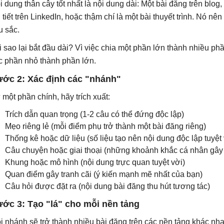
i dung thân cây tốt nhất là nội dung dài: Một bài đăng trên blog,
i tiết trên LinkedIn, hoặc thậm chí là một bài thuyết trình. Nó nê
u sắc.
i sao lại bắt đầu dài? Vì việc chia một phần lớn thành nhiều p
c phần nhỏ thành phần lớn.
ớc 2: Xác định các "nhánh"
 một phần chính, hãy trích xuất:
Trích dẫn quan trọng (1-2 câu có thể đứng độc lập)
Mẹo riêng lẻ (mỗi điểm phụ trở thành một bài đăng riêng)
Thống kê hoặc dữ liệu (số liệu tạo nên nội dung độc lập tuyệt
Câu chuyện hoặc giai thoại (những khoảnh khắc cá nhân gây
Khung hoặc mô hình (nội dung trực quan tuyệt vời)
Quan điểm gây tranh cãi (ý kiến ​​mạnh mẽ nhất của bạn)
Câu hỏi được đặt ra (nội dung bài đăng thu hút tương tác)
ớc 3: Tạo "lá" cho mỗi nền tảng
i nhánh sẽ trở thành nhiều bài đăng trên các nền tảng khác nha