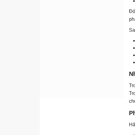
Đó
ph
Sa
Nh
Tr
Tr
ch
P
Hã