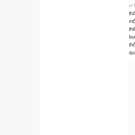
✅
th
mộ
th
bu
th
qu