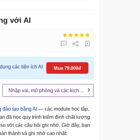
ng với AI
ụng các tiện ích AI
Mua 79.000đ
Nhập vai, mô phỏng và các kịch bản thực hành AI
 đào tạo bằng AI
— các module học tập,
Bạn đã học quy trình kiểm định chất lượng
 so với các câu hỏi ghi nhớ. Giờ đây, bạn
oàn thành và ghi nhớ cao nhất: