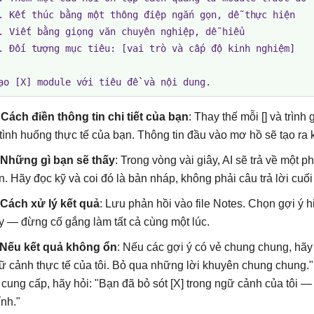
. Kết thúc bằng một thông điệp ngắn gọn, dễ thực hiện

. Viết bằng giọng văn chuyên nghiệp, dễ hiểu

. Đối tượng mục tiêu: [vai trò và cấp độ kinh nghiệm]

ạo [X] module với tiêu đề và nội dung.
​
Cách điền thông tin chi tiết của bạn
: Thay thế mỗi [] và trình
 tình huống thực tế của bạn. Thông tin đầu vào mơ hồ sẽ tạo ra
Những gì bạn sẽ thấy
: Trong vòng vài giây, AI sẽ trả về một p
ên. Hãy đọc kỹ và coi đó là bản nháp, không phải câu trả lời cuối
Cách xử lý kết quả
: Lưu phản hồi vào file Notes. Chọn gợi ý 
y — đừng cố gắng làm tất cả cùng một lúc.
Nếu kết quả không ổn
: Nếu các gợi ý có vẻ chung chung, hãy
ữ cảnh thực tế của tôi. Bỏ qua những lời khuyên chung chung." 
 cung cấp, hãy hỏi: "Bạn đã bỏ sót [X] trong ngữ cảnh của tôi — 
ính."