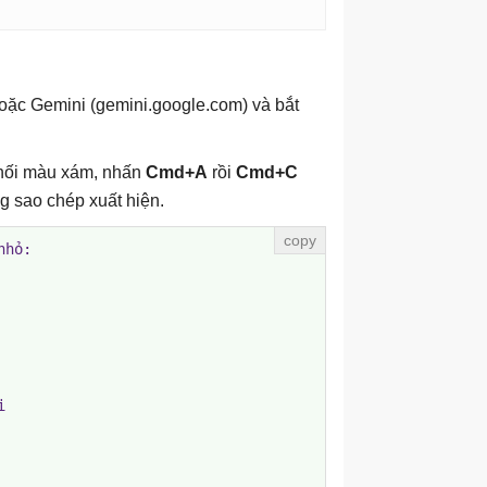
oặc Gemini (gemini.google.com) và bắt
khối màu xám, nhấn
Cmd+A
rồi
Cmd+C
 sao chép xuất hiện.
hỏ:


