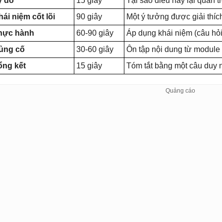
ý do
15 giây
Tại sao điều này lại quan 
ái niệm cốt lõi
90 giây
Một ý tưởng được giải thíc
hực hành
60-90 giây
Áp dụng khái niệm (câu hỏi
ủng cố
30-60 giây
Ôn tập nội dung từ module 
ổng kết
15 giây
Tóm tắt bằng một câu duy 