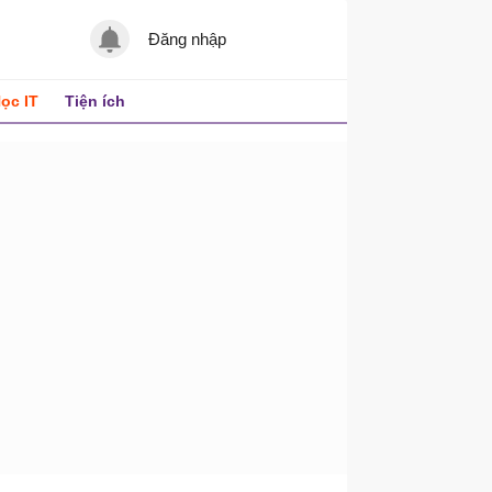
Đăng nhập
ọc IT
Tiện ích