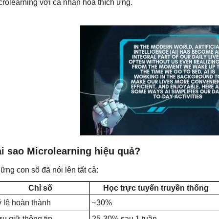
crolearning với cá nhân hóa thích ứng.
i sao Microlearning hiệu quả?
ững con số đã nói lên tất cả:
Chỉ số
Học trực tuyến truyền thống
 lệ hoàn thành
~30%
u giữ thông tin
25-30% sau 1 tuần