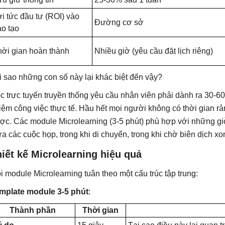
i tức đầu tư (ROI) vào
Đường cơ sở
ào tạo
hời gian hoàn thành
Nhiều giờ (yêu cầu đặt lịch riêng)
i sao những con số này lại khác biệt đến vậy?
c trực tuyến truyền thống yêu cầu nhân viên phải dành ra 30-60 
iệm công việc thực tế. Hầu hết mọi người không có thời gian r
ợc. Các module Microlearning (3-5 phút) phù hợp với những giờ 
ữa các cuộc họp, trong khi di chuyển, trong khi chờ biên dịch xo
iết kế Microlearning hiệu quả
i module Microlearning tuân theo một cấu trúc tập trung:
mplate module 3-5 phút
:
Thành phần
Thời gian