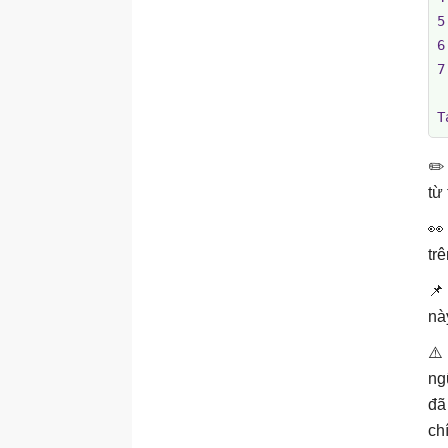
5
6
7
T
✏️ ​
từ
👀
tr
📌
nà
⚠️
ng
đã
ch