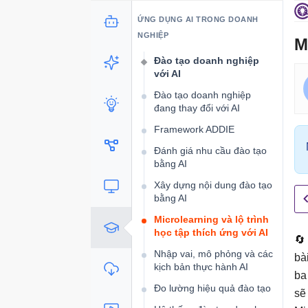
Phân tích cạnh tranh
ỨNG DỤNG AI TRONG DOANH
Hoàn thành dự án nghiên
NGHIỆP
cứu khách hàng
M
Đào tạo doanh nghiệp
với AI
Đào tạo doanh nghiệp
đang thay đổi với AI
Framework ADDIE
Đánh giá nhu cầu đào tạo
bằng AI
Xây dựng nội dung đào tạo
bằng AI
Microlearning và lộ trình
học tập thích ứng với AI
🔄
Nhập vai, mô phỏng và các
bà
kịch bản thực hành AI
ba
Đo lường hiệu quả đào tạo
sẽ