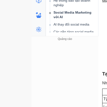
Hệ thống đào tạo doanh
Mi
nghiệp
Social Media Marketing
với AI
AI thay đổi social media
Các nền tảng social media
và đối tượng khán giả
Viết bài đăng mạng xã hội
thu hút chú ý
Lên lịch và tạo hàng loạt
bài đăng
Gắn kết và xây dựng cộng
đồng
Tạ
Phân tích, quyết định dựa
Nh
trên dữ liệu
Tái sử dụng và mở rộng
quy mô nội dung
Tỷ
Xây dựng hệ thống social
Lư