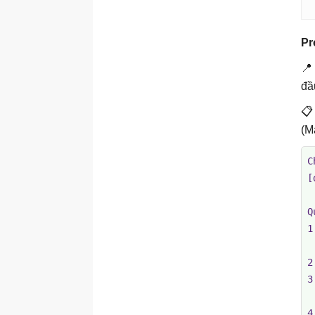
Pr
📍
đầ

(M
C
[
Q
1
 
2
3
 
4