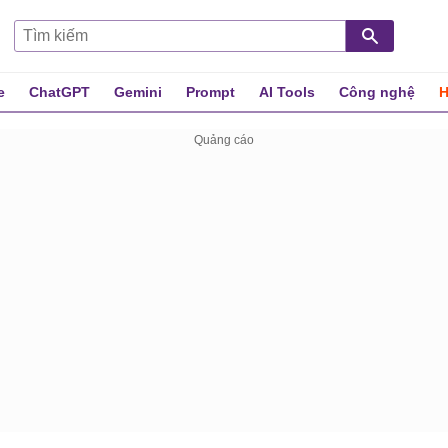
e
ChatGPT
Gemini
Prompt
AI Tools
Công nghệ
H