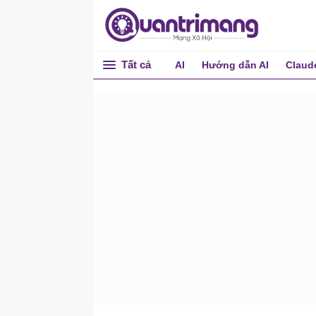
Xây dựng kế hoạch phân
tích dữ liệu có thể tái sử
dụng
Phân tích dữ liệu từ đầu
Tất cả
AI
Hướng dẫn AI
Claud
đến cuối với AI
Nghiên cứu khách hàng
bằng AI
Phương pháp nghiên cứu
khách hàng với AI
Tổng quan về nghiên cứu
khách hàng bằng AI
Thiết kế khảo sát hiệu quả
Tiến hành phỏng vấn người
dùng
Xây dựng hồ sơ khách
hàng
Lập bản đồ hành trình
khách hàng