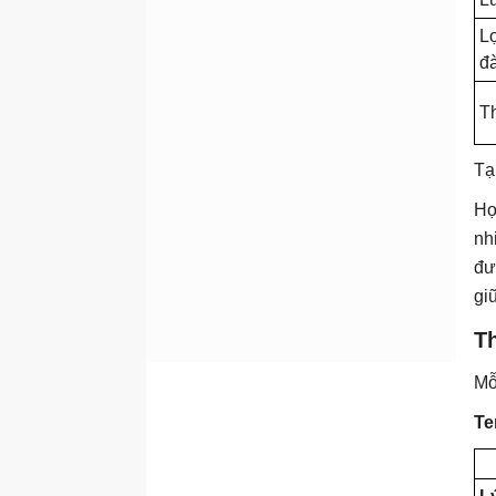
media
Lợ
đ
T
Tạ
Họ
nh
đư
gi
Th
Mỗ
Te