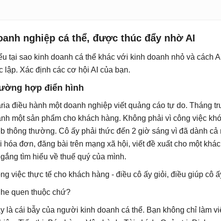
oanh nghiệp cá thể, được thúc đẩy nhờ AI
ểu tại sao kinh doanh cá thể khác với kinh doanh nhỏ và cách A
c lập. Xác định các cơ hội AI của bạn.
ường hợp điển hình
ria điều hành một doanh nghiệp viết quảng cáo tự do. Tháng tr
ành một sản phẩm cho khách hàng. Không phải vì công việc khó k
b thông thường. Cô ấy phải thức đến 2 giờ sáng vì đã dành cả n
i hóa đơn, đăng bài trên mạng xã hội, viết đề xuất cho một kh
 gắng tìm hiểu về thuế quý của mình.
ng việc thực tế cho khách hàng - điều cô ấy giỏi, điều giúp cô ấy
he quen thuộc chứ?
y là cái bẫy của người kinh doanh cá thể. Bạn không chỉ làm v