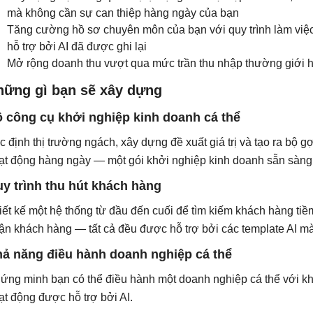
mà không cần sự can thiệp hàng ngày của bạn
Tăng cường hồ sơ chuyên môn của bạn với quy trình làm việ
hỗ trợ bởi AI đã được ghi lại
Mở rộng doanh thu vượt qua mức trần thu nhập thường giới 
hững gì bạn sẽ xây dựng
 công cụ khởi nghiệp kinh doanh cá thể
c định thị trường ngách, xây dựng đề xuất giá trị và tạo ra bộ gợi
ạt động hàng ngày — một gói khởi nghiệp kinh doanh sẵn sàng t
y trình thu hút khách hàng
iết kế một hệ thống từ đầu đến cuối để tìm kiếm khách hàng tiềm
ận khách hàng — tất cả đều được hỗ trợ bởi các template AI mà
ả năng điều hành doanh nghiệp cá thể
ứng minh bạn có thể điều hành một doanh nghiệp cá thể với khả
ạt động được hỗ trợ bởi AI.