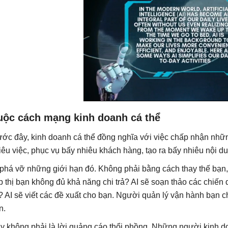
uộc cách mạng kinh doanh cá thể
ước đây, kinh doanh cá thể đồng nghĩa với việc chấp nhận nhữn
iêu việc, phục vụ bấy nhiêu khách hàng, tạo ra bấy nhiêu nội du
 phá vỡ những giới hạn đó. Không phải bằng cách thay thế bạn
ếp thị bạn không đủ khả năng chi trả? AI sẽ soạn thảo các chiế
i? AI sẽ viết các đề xuất cho bạn. Người quản lý vận hành bạn 
n.
y không phải là lời quảng cáo thổi phồng. Những người kinh d