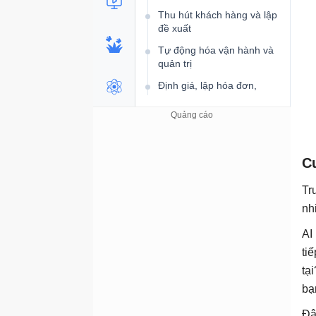
Thu hút khách hàng và lập
đề xuất
Tự động hóa vận hành và
quản trị
Định giá, lập hóa đơn,
quản lý khách hàng
Mở rộng quy mô không cần
tuyển dụng
Hệ thống AI cho doanh
C
nghiệp cá thể
Tr
Hợp tác nhóm với AI
nh
Khủng hoảng hợp tác
nhóm
AI
Chẩn đoán điểm nghẽn
ti
trong hợp tác nhóm
tạ
Họp nhóm hỗ trợ AI
bạ
Quản lý dự án với AI
Đâ