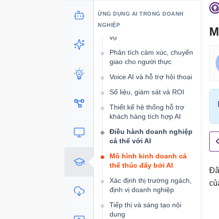
Phân loại, định tuyến yêu
cầu hỗ trợ khách hàng
ỨNG DỤNG AI TRONG DOANH
NGHIỆP
Cơ sở tri thức và AI tự phục
M
vụ
Phân tích cảm xúc, chuyển
giao cho người thực
Voice AI và hỗ trợ hội thoại
Số liệu, giám sát và ROI
Thiết kế hệ thống hỗ trợ
khách hàng tích hợp AI
Điều hành doanh nghiệp
cá thể với AI
Mô hình kinh doanh cá
thể thúc đẩy bởi AI
Đâ
Xác định thị trường ngách,
củ
định vị doanh nghiệp
Tiếp thị và sáng tạo nội
dung