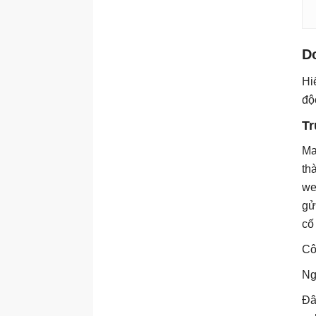
quy mô nội dung
Xây dựng hệ thống social
media
D
Hi
độ
Tr
Ma
th
we
gử
cố
Cô
Ng
Đâ