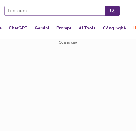
e
ChatGPT
Gemini
Prompt
AI Tools
Công nghệ
H