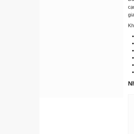
Xây dựng cơ sở kiến ​​thức
cạ
nhóm
gi
Giao tiếp bất đồng bộ, làm
việc nhóm từ xa
Kh
Tối ưu hóa hợp tác nhóm
Xây dựng hệ thống cộng
tác nhóm
Phân tích dữ liệu bằng AI
Tư duy phân tích hỗ trợ AI
Đặt câu hỏi phân tích dữ
N
liệu tốt hơn
Khám phá dữ liệu nhanh
chóng
Trực quan hóa dữ liệu
bằng AI
Tìm hiểu sâu dữ liệu phân
tích bằng AI