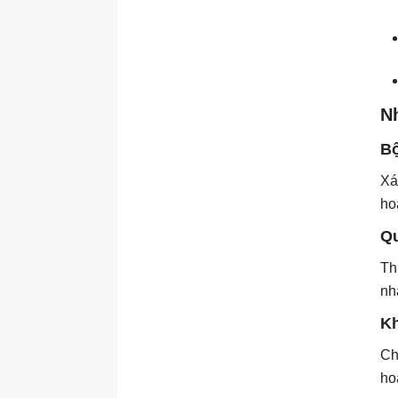
Lập bản đồ hành trình
khách hàng
Phân tích cạnh tranh
Hoàn thành dự án nghiên
cứu khách hàng
N
Đào tạo doanh nghiệp
với AI
Bộ
Đào tạo doanh nghiệp
Xá
đang thay đổi với AI
ho
Framework ADDIE
Qu
Đánh giá nhu cầu đào tạo
bằng AI
Th
Xây dựng nội dung đào tạo
nh
bằng AI
Kh
Microlearning và lộ trình
học tập thích ứng với AI
Ch
Nhập vai, mô phỏng và các
ho
kịch bản thực hành AI