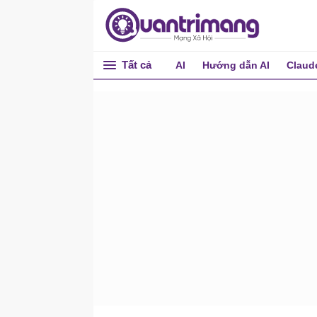
Thiết kế chỉ số đo lường ý
nghĩa cho doanh nghiệp
Xây dựng dashboard hỗ trợ
ra quyết định doanh nghiệp
Tất cả
AI
Hướng dẫn AI
Claud
Phân tích dữ liệu doanh
nghiệp dựa trên AI
Chẩn đoán vấn đề kinh
doanh bằng dữ liệu AI
Truyền đạt dữ liệu doanh
nghiệp với AI
Tạo hệ thống phân tích
kinh doanh
Hệ thống hỗ trợ khách
hàng tích hợp AI
Cuộc cách mạng trong hỗ
trợ khách hàng bằng AI
Tổng quan về hỗ trợ khách
hàng tích hợp AI