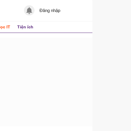
Đăng nhập
ọc IT
Tiện ích