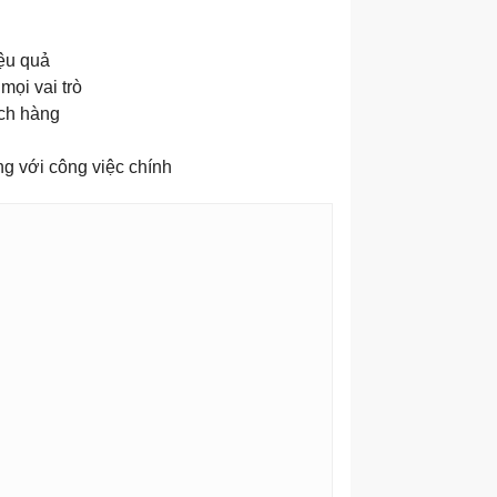
ệu quả
ọi vai trò
ách hàng
g với công việc chính