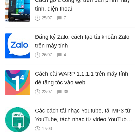
Cách gõ a còng @ trên bàn phím máy
tính, điện thoại
25/07
7
Đăng ký Zalo, cách tạo tài khoản Zalo
trên máy tính
26/07
4
Cách cài WARP 1.1.1.1 trên máy tính
để tăng tốc vào web
22/07
38
Các cách tải nhạc Youtube, tải MP3 từ
YouTube, tách nhạc từ video YouTube
cực dễ
17/03