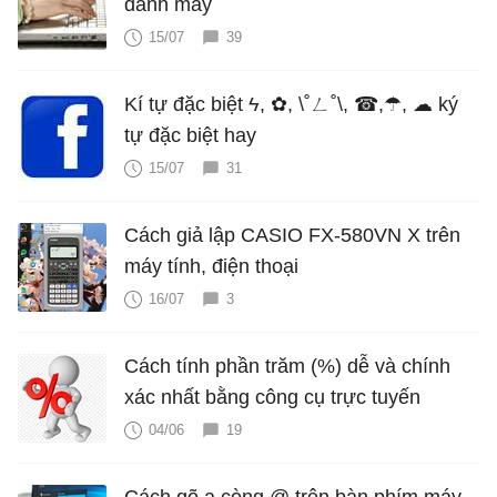
đánh máy
15/07
39
Kí tự đặc biệt ϟ, ✿, \˚ㄥ˚\, ☎,☂, ☁ ký
tự đặc biệt hay
15/07
31
Cách giả lập CASIO FX-580VN X trên
máy tính, điện thoại
16/07
3
Cách tính phần trăm (%) dễ và chính
xác nhất bằng công cụ trực tuyến
04/06
19