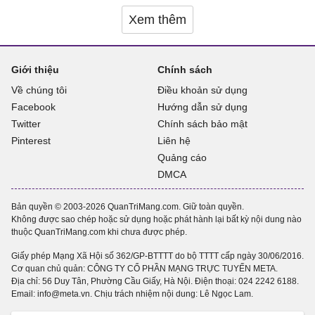
Xem thêm
Giới thiệu
Chính sách
Về chúng tôi
Điều khoản sử dụng
Facebook
Hướng dẫn sử dụng
Twitter
Chính sách bảo mật
Pinterest
Liên hệ
Quảng cáo
DMCA
Bản quyền © 2003-2026 QuanTriMang.com. Giữ toàn quyền.
Không được sao chép hoặc sử dụng hoặc phát hành lại bất kỳ nội dung nào
thuộc QuanTriMang.com khi chưa được phép.
Giấy phép Mạng Xã Hội số 362/GP-BTTTT do bộ TTTT cấp ngày 30/06/2016.
Cơ quan chủ quản: CÔNG TY CỔ PHẦN MẠNG TRỰC TUYẾN META.
Địa chỉ: 56 Duy Tân, Phường Cầu Giấy, Hà Nội. Điện thoại:
024 2242 6188
.
Email: info@meta.vn. Chịu trách nhiệm nội dung: Lê Ngọc Lam.