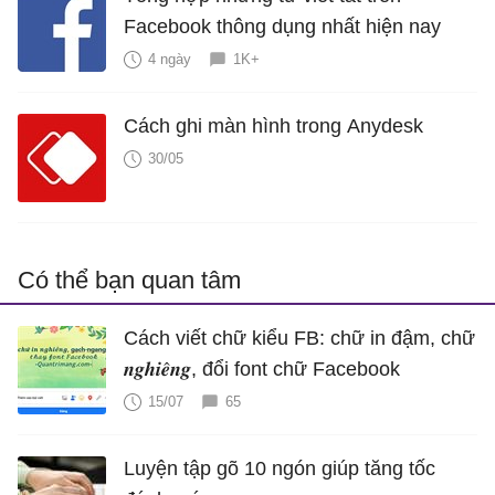
Facebook thông dụng nhất hiện nay
4 ngày
1K+
Cách ghi màn hình trong Anydesk
30/05
Có thể bạn quan tâm
Cách viết chữ kiểu FB: chữ in đậm, chữ
𝒏𝒈𝒉𝒊𝒆̂𝒏𝒈, đổi font chữ Facebook
15/07
65
Luyện tập gõ 10 ngón giúp tăng tốc