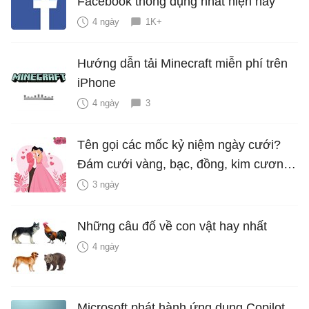
Facebook thông dụng nhất hiện nay
4 ngày
1K+
Hướng dẫn tải Minecraft miễn phí trên
iPhone
4 ngày
3
Tên gọi các mốc kỷ niệm ngày cưới?
Đám cưới vàng, bạc, đồng, kim cương
là bao nhiêu năm?
3 ngày
Những câu đố về con vật hay nhất
4 ngày
Microsoft phát hành ứng dụng Copilot