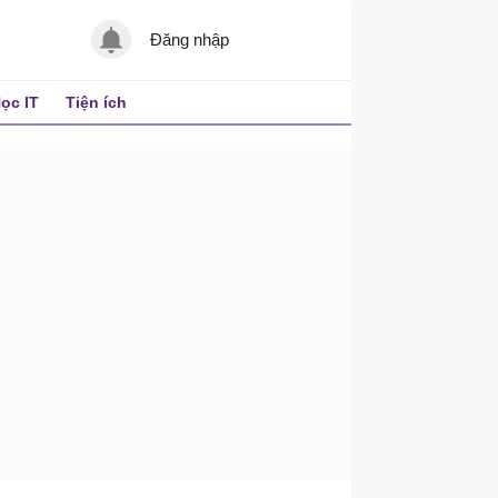
Đăng nhập
ọc IT
Tiện ích