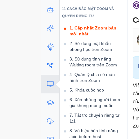
11 CÁCH BẢO MẬT ZOOM VÀ
QUYỀN RIÊNG TƯ
C
1. Cập nhật Zoom bản
mới nhất
2. Sử dụng mật khẩu
phòng học trên Zoom
3. Sử dụng tính năng
Waiting room trên Zoom
4. Quản lý chia sẻ màn
hình trên Zoom
Vi
5. Khóa cuộc họp
cá
6. Xóa những người tham
củ
gia không mong muốn
Vớ
7. Tắt trò chuyện riêng tư
hợ
1:1
Zo
8. Vô hiệu hóa tính năng
Join before host