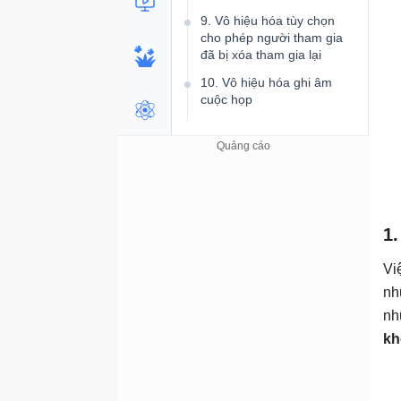
9. Vô hiệu hóa tùy chọn
cho phép người tham gia
đã bị xóa tham gia lại
10. Vô hiệu hóa ghi âm
cuộc họp
11. Kết thúc cuộc họp với
tư cách admin
1
Vi
nh
nh
kh