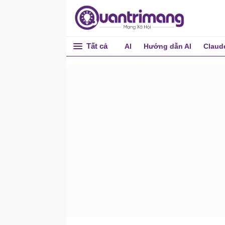
Tất cả
AI
Hướng dẫn AI
Claud