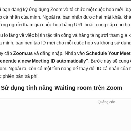
i bạn đăng ký ứng dụng Zoom và tổ chức một cuộc họp mới, bạ
p cá nhân của mình. Ngoài ra, bạn nhận được hai mật khẩu khá
ững người tham gia cuộc họp bằng URL hoặc cung cấp cho họ 
u lo lắng về việc bị tin tặc tấn công và hàng tá người tham g
a mình, bạn nên tạo ID mới cho mỗi cuộc họp và không sử dụng
uy cập
Zoom.us
và đăng nhập. Nhấp vào
Schedule Your Meet
enerate a new Meeting ID automatically”
. Bước này sẽ cung 
om. Ngoài ra, còn có một tính năng để thay đổi ID cá nhân của
c phiên bản trả phí.
. Sử dụng tính năng Waiting room trên Zoom