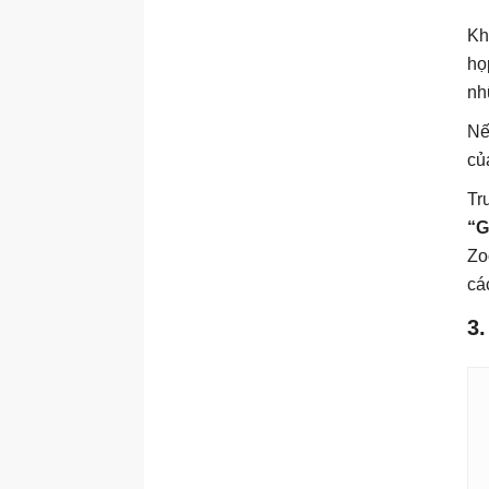
Kh
họ
nh
Nế
củ
Tr
“G
Zo
cá
3