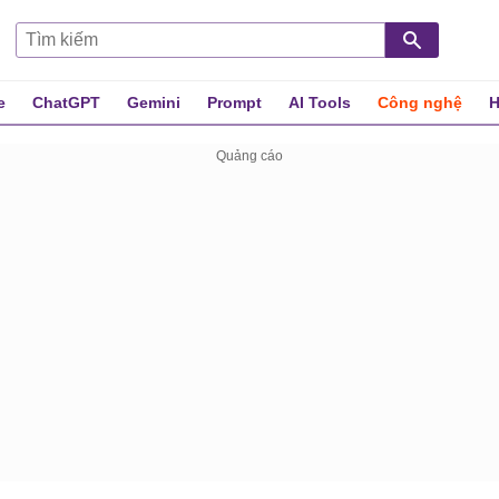
e
ChatGPT
Gemini
Prompt
AI Tools
Công nghệ
H