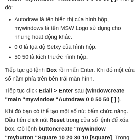
đó:
Autodraw là tên hiển thị của hình hộp,
mywindows là tên MSW Logo sử dụng cho
những hoạt động khác.
0 0 là tọa độ Setxy của hình hộp.
50 50 là kích thước hình hộp.
Tiếp tục gõ
lệnh
Box
rồi nhấn Enter. Khi đó một cửa
sổ nằm phía trên bên trái màn hình.
Tiếp tục click
Edall > Enter
sau
(windowcreate
"main "mywindow "Autodraw 0 0 50 50 [ ] )
.
Khi đó bạn có thể tạo một số nút bấm chức năng.
Đầu tiên click nút
Reset
trong cửa sổ lệnh để xóa
box. Gõ lệnh
buttoncreate "mywindow
"mybutton "Square 10 20 30 10 [square]
. Trong