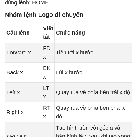
dùng lệnh: HOME
Nhóm lệnh Logo di chuyển
Viết
Câu lệnh
Chức năng
tắt
FD
Forward x
Tiến tới x bước
x
BK
Back x
Lùi x bước
x
LT
Left x
Quay rùa về phía bên trái x độ
x
RT
Quay rùa về phía bên phải x
Right x
x
độ
Tạo hình tròn với góc a và
ARC a r
bán kính là r. Sau khi tạo xong