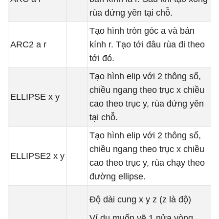
rùa đứng yên tại chỗ.
Tạo hình tròn góc a và bán
ARC2 a r
kính r. Tạo tới đâu rùa đi theo
tới đó.
Tạo hình elip với 2 thông số,
chiều ngang theo trục x chiều
ELLIPSE x y
cao theo trục y, rùa đứng yên
tại chỗ.
Tạo hình elip với 2 thông số,
chiều ngang theo trục x chiều
ELLIPSE2 x y
cao theo trục y, rùa chạy theo
đường ellipse.
Độ dài cung x y z (z là độ)
Ví dụ muốn vẽ 1 nửa vòng