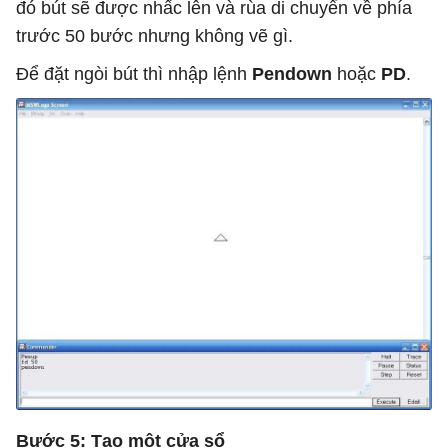
đó bút sẽ được nhấc lên và rùa di chuyển về phía
trước 50 bước nhưng không vẽ gì.
Để đặt ngòi bút thì nhập lệnh
Pendown
hoặc
PD
.
Bước 5: Tạo một cửa sổ