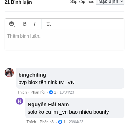
Sắp xếp theo
21 Bình luận
bingchiling
pvp blox tên nink IM_VN
Thích
·
Phản hồi
·
2
·
18/04/23
Nguyễn Hải Nam
solo ko cu im _vn bao nhiêu bounty
Thích
·
Phản hồi
·
1
·
23/04/23