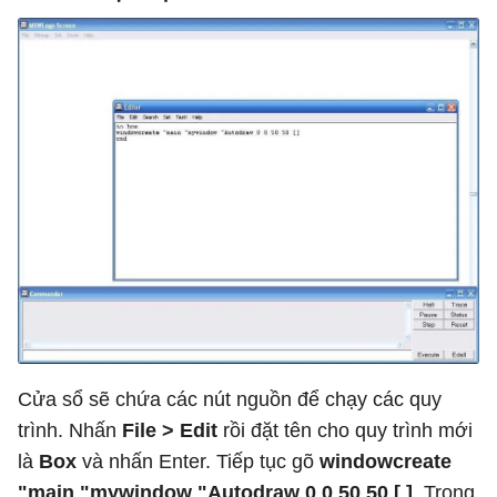
Cửa sổ sẽ chứa các nút nguồn để chạy các quy
trình. Nhấn
File > Edit
rồi đặt
tên cho quy trình mới
là
Box
và nhấn Enter. Tiếp tục gõ
windowcreate
"main "mywindow "Autodraw 0 0 50 50 [ ]
. Trong