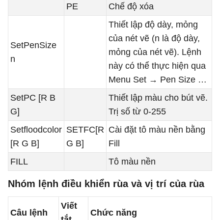
PE
Chế độ xóa
Thiết lập độ dày, mỏng
của nét vẽ (n là độ dày,
SetPenSize
mỏng của nét vẽ). Lệnh
n
này có thể thực hiện qua
Menu Set → Pen Size …
SetPC [R B
Thiết lập màu cho bút vẽ.
G]
Trị số từ 0-255
Setfloodcolor
SETFC[R
Cài đặt tô màu nền bằng
[R G B]
G B]
Fill
FILL
Tô màu nền
Nhóm lệnh điều khiển rùa và vị trí của rùa
Viết
Câu lệnh
Chức năng
tắt