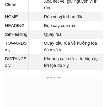
Xóa nét vẽ, giữ nguyên vị trí
Clean
rùa
HOME
Rùa về vị trí ban đầu
HEADING
Độ xoay của rùa
SetHeading
Quay rùa
TOWARDS
Quay đầu rùa về hướng tọa
x y
độ x và y
DISTANCE
Khoảng cách từ vị trí hiện tại
x y
tới tọa độ x y