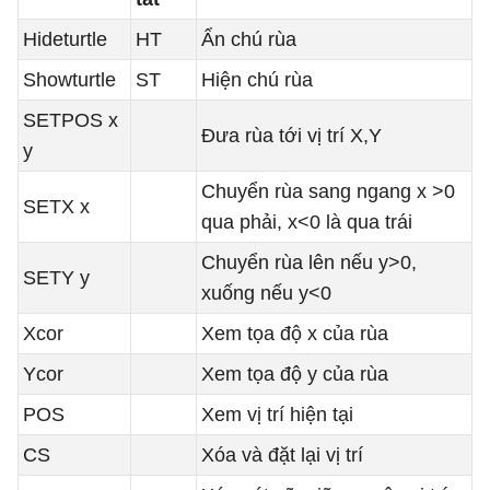
Hideturtle
HT
Ẩn chú rùa
Showturtle
ST
Hiện chú rùa
SETPOS x
Đưa rùa tới vị trí X,Y
y
Chuyển rùa sang ngang x >0
SETX x
qua phải, x<0 là qua trái
Chuyển rùa lên nếu y>0,
SETY y
xuống nếu y<0
Xcor
Xem tọa độ x của rùa
Ycor
Xem tọa độ y của rùa
POS
Xem vị trí hiện tại
CS
Xóa và đặt lại vị trí