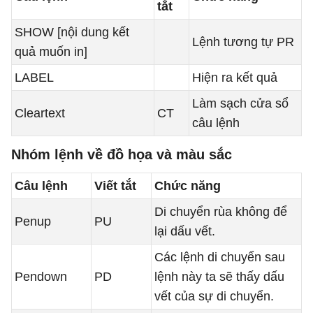
tắt
SHOW [nội dung kết
Lệnh tương tự PR
quả muốn in]
LABEL
Hiện ra kết quả
Làm sạch cửa sổ
Cleartext
CT
câu lệnh
Nhóm lệnh về đồ họa và màu sắc
Câu lệnh
Viết tắt
Chức năng
Di chuyển rùa không để
Penup
PU
lại dấu vết.
Các lệnh di chuyển sau
Pendown
PD
lệnh này ta sẽ thấy dấu
vết của sự di chuyển.