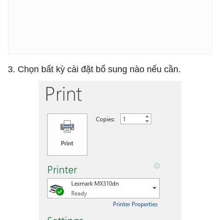
3. Chọn bất kỳ cài đặt bổ sung nào nếu cần.