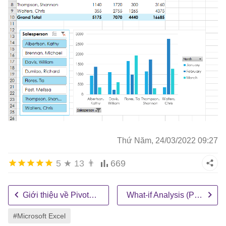
Thứ Năm, 24/03/2022 09:27
5
★
13
👨
669
Giới thiệu về PivotTables
What-if Analysis (Phân tích Nếu-thì)
#Microsoft Excel