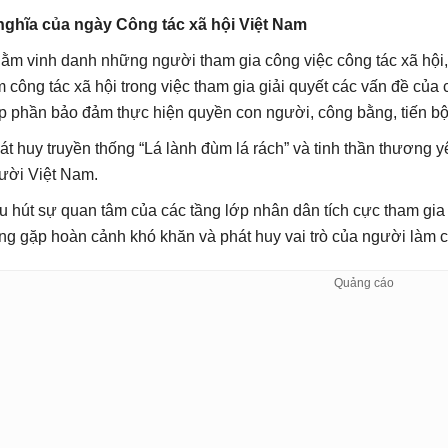
nghĩa của ngày Công tác xã hội Việt Nam
ằm vinh danh những người tham gia công việc công tác xã hội,
m công tác xã hội trong việc tham gia giải quyết các vấn đề của 
p phần bảo đảm thực hiện quyền con người, công bằng, tiến bộ
át huy truyền thống “Lá lành đùm lá rách” và tinh thần thương y
ười Việt Nam.
u hút sự quan tâm của các tầng lớp nhân dân tích cực tham gia 
ng gặp hoàn cảnh khó khăn và phát huy vai trò của người làm c