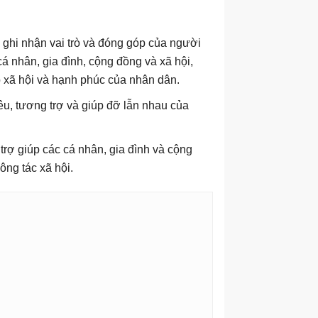
 ghi nhận vai trò và đóng góp của người
cá nhân, gia đình, cộng đồng và xã hội,
 xã hội và hạnh phúc của nhân dân.
êu, tương trợ và giúp đỡ lẫn nhau của
trợ giúp các cá nhân, gia đình và cộng
ông tác xã hội.