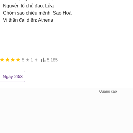
Nguyên tố chủ đạo: Lửa
Chòm sao chiếu mệnh: Sao Hoả
Vị thần đại diện: Athena
5
★
1
👨
5.185
Ngày 23/3