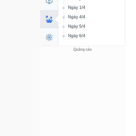
Ngày 1/4
Ngày 4/4
Ngày 5/4
Ngày 6/4
Ngày 7/4
Ngày 8/4
Ngày 12/4
Ngày 14/4
Ngày 21/4
Ngày 27/4
Ngày 28/4
Ngày 29/4
Ngày 30/4
Tháng 5