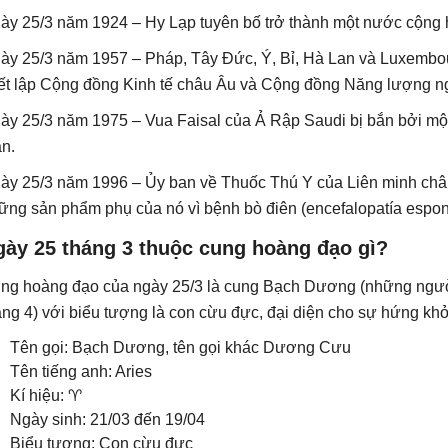
ày 25/3 năm 1924 – Hy Lạp tuyên bố trở thành một nước cộng 
ày 25/3 năm 1957 – Pháp, Tây Đức, Ý, Bỉ, Hà Lan và Luxembour
iết lập Cộng đồng Kinh tế châu Âu và Cộng đồng Năng lượng n
ày 25/3 năm 1975 – Vua Faisal của Ả Rập Saudi bị bắn bởi một 
ần.
ày 25/3 năm 1996 – Ủy ban về Thuốc Thú Y của Liên minh châu
ững sản phẩm phụ của nó vì bệnh bò điên (encefalopatía espon
gày 25 tháng 3 thuộc cung hoàng đạo gì?
ng hoàng đạo của ngày 25/3 là cung Bạch Dương (những người
áng 4) với biểu tượng là con cừu đực, đại diện cho sự hứng kh
Tên gọi: Bạch Dương, tên gọi khác Dương Cưu
Tên tiếng anh: Aries
Kí hiệu: ♈
Ngày sinh: 21/03 đến 19/04
Biểu tượng: Con cừu đực