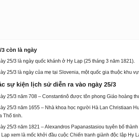
/3 còn là ngày
ày 25/3 là ngày quốc khánh ở Hy Lạp (25 tháng 3 năm 1821).
ày 25/3 là ngày của mẹ tại Slovenia, một quốc gia thuộc khu v
c sự kiện lịch sử diễn ra vào ngày 25/3
ày 25/3 năm 708 – Constantinô được tôn phong Giáo hoàng thứ
ày 25/3 năm 1655 – Nhà khoa học người Hà Lan Christiaan Huyg
a Thổ tinh.
ày 25/3 năm 1821 – Alexandros Papanastasiou tuyên bố thành
 Lạp xem là mốc khởi đầu cuộc Chiến tranh giành độc lập Hy L