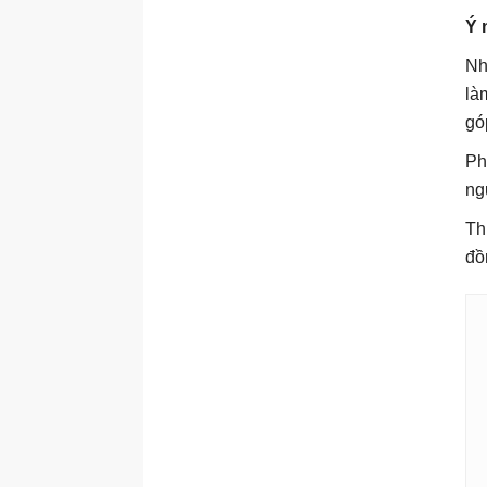
Ý 
Ngày 26/6
Ngày 28/6
Nh
là
gó
Ph
ng
Th
đồ