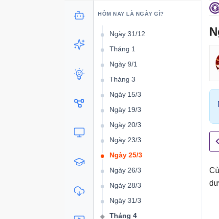
Ngày 22/12
HÔM NAY LÀ NGÀY GÌ?
Ngày 27/12
N
Ngày 31/12
Tháng 1
Ngày 9/1
Tháng 3
Ngày 15/3
Ngày 19/3
Ngày 20/3
Ngày 23/3
Ngày 25/3
Ngày 26/3
Cù
dư
Ngày 28/3
Ngày 31/3
Tháng 4