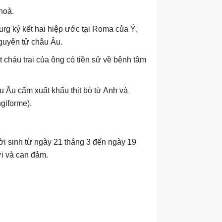
hoà.
g ký kết hai hiệp ước tại Roma của Ý,
guyên tử châu Âu.
cháu trai của ông có tiền sử về bệnh tâm
 Âu cấm xuất khẩu thịt bò từ Anh và
giforme).
 sinh từ ngày 21 tháng 3 đến ngày 19
ởi và can đảm.