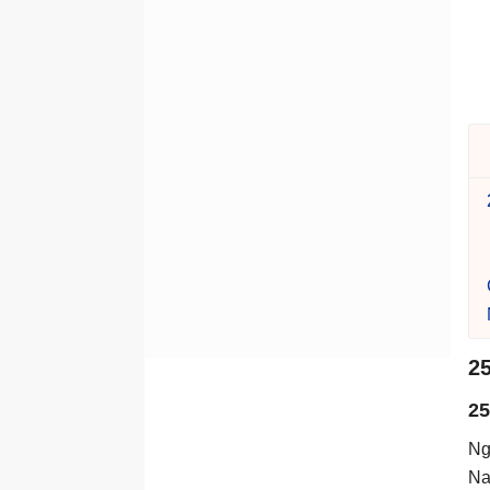
Ngày 1/5
Ngày 5/5
Ngày 7/5
Ngày 8/5
Ngày 9/5
Ngày 12/5
Ngày 15/5
Ngày 16/5
Ngày 17/5
Ngày 19/5
Tháng 6
25
Ngày 1/6
25
Ngày 11/6
Ng
Ngày 14/6
Na
Ngày 20/6