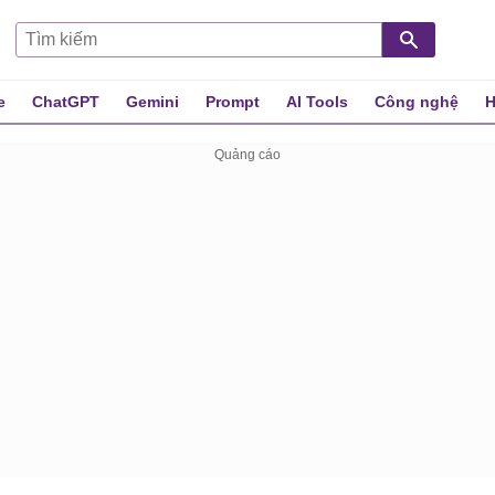
e
ChatGPT
Gemini
Prompt
AI Tools
Công nghệ
H