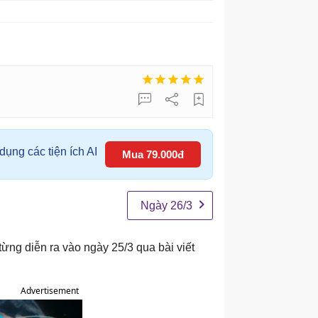
ụng các tiện ích AI
Mua 79.000đ
Ngày 26/3
từng diễn ra vào ngày 25/3 qua bài viết
Advertisement