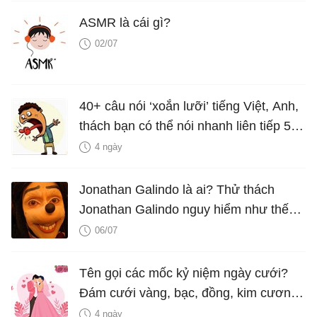
ASMR là cái gì?
02/07
40+ câu nói ‘xoắn lưỡi’ tiếng Việt, Anh,
thách bạn có thể nói nhanh liên tiếp 5
lần mà vẫn trôi chảy
4 ngày
Jonathan Galindo là ai? Thử thách
Jonathan Galindo nguy hiểm như thế
nào?
06/07
Tên gọi các mốc kỷ niệm ngày cưới?
Đám cưới vàng, bạc, đồng, kim cương
là bao nhiêu năm?
4 ngày