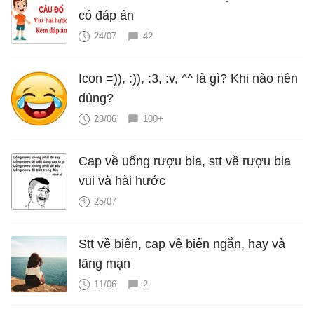
có đáp án
24/07
42
Icon =)), :)), :3, :v, ^^ là gì? Khi nào nên
dùng?
23/06
100+
Cap về uống rượu bia, stt về rượu bia
vui và hài hước
25/07
Stt về biển, cap về biển ngắn, hay và
lãng mạn
11/06
2