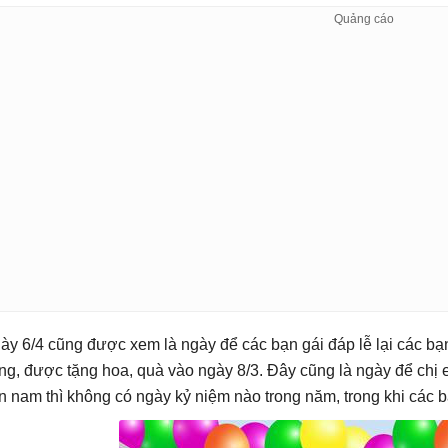
ày 6/4 cũng được xem là ngày để các bạn gái đáp lễ lại các bạ
ng, được tặng hoa, quà vào ngày 8/3. Đây cũng là ngày để chị 
n nam thì không có ngày kỷ niệm nào trong năm, trong khi các b