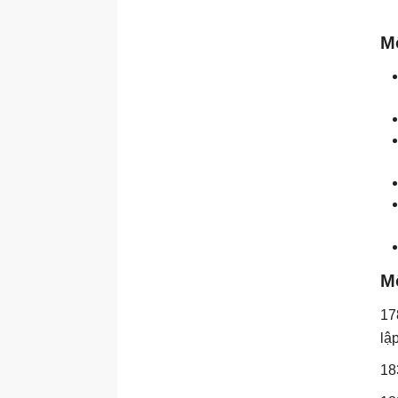
Mộ
Mộ
17
lậ
18