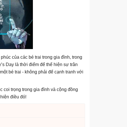
húc của các bé trai trong gia đình, trong
’s Day là thời điểm để thể hiện sự trân
một bé trai - không phải để cạnh tranh với
coi trọng trong gia đình và cộng đồng
hiện điều đó!