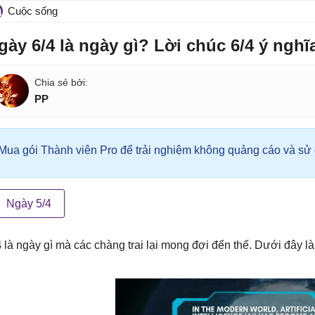
Cuộc sống
gày 6/4 là ngày gì? Lời chúc 6/4 ý nghĩ
PP
Mua gói Thành viên Pro để trải nghiệm không quảng cáo và sử d
Ngày 5/4
4
là ngày gì mà các chàng trai lại mong đợi đến thế. Dưới đây l