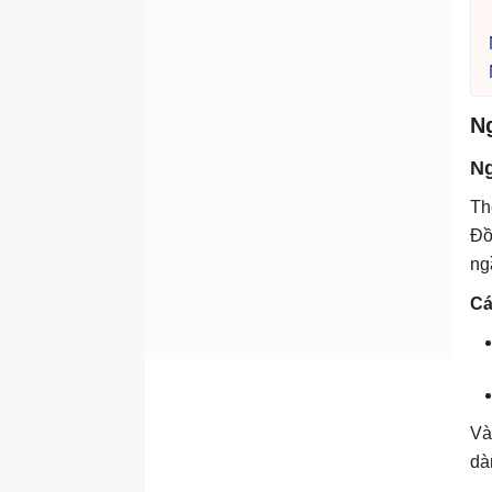
Ngày 17/5
Ngày 19/5
Tháng 6
Ngày 1/6
Ng
Ngày 11/6
Ng
Ngày 14/6
Th
Ngày 20/6
Đồ
Ngày 26/6
ng
Ngày 28/6
Cá
Và
dà