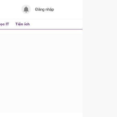
Đăng nhập
ọc IT
Tiện ích