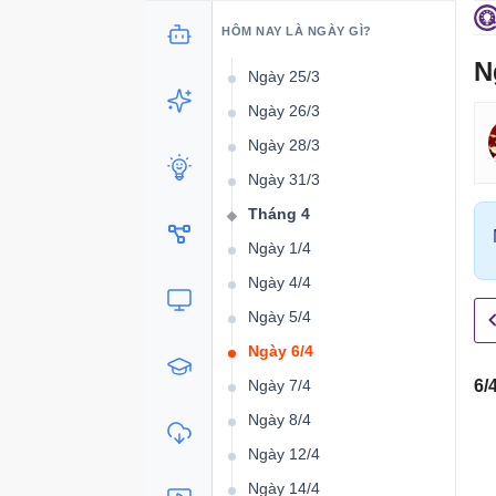
Ngày 20/3
HÔM NAY LÀ NGÀY GÌ?
Ngày 23/3
N
Ngày 25/3
Ngày 26/3
Ngày 28/3
Ngày 31/3
Tháng 4
Ngày 1/4
Ngày 4/4
Ngày 5/4
Ngày 6/4
Ngày 7/4
6/
Ngày 8/4
Ngày 12/4
Ngày 14/4