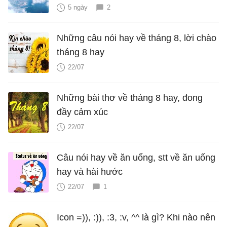
5 ngày
2
Những câu nói hay về tháng 8, lời chào
tháng 8 hay
22/07
Những bài thơ về tháng 8 hay, đong
đầy cảm xúc
22/07
Câu nói hay về ăn uống, stt về ăn uống
hay và hài hước
22/07
1
Icon =)), :)), :3, :v, ^^ là gì? Khi nào nên