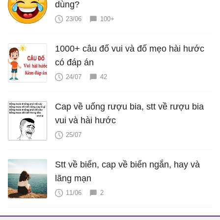
dùng?
23/06
100+
1000+ câu đố vui và đố mẹo hài hước
có đáp án
24/07
42
Cap về uống rượu bia, stt về rượu bia
vui và hài hước
25/07
Stt về biển, cap về biển ngắn, hay và
lãng mạn
11/06
2