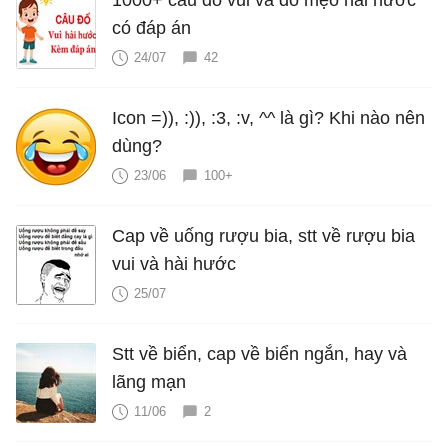
1000+ câu đố vui và đố mẹo hài hước
có đáp án
24/07
42
Icon =)), :)), :3, :v, ^^ là gì? Khi nào nên
dùng?
23/06
100+
Cap về uống rượu bia, stt về rượu bia
vui và hài hước
25/07
Stt về biển, cap về biển ngắn, hay và
lãng mạn
11/06
2