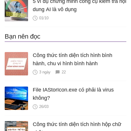
5 ví dụ chứng minh công cụ kiểm tra nội
dung AI là vô dụng
01/10
Bạn nên đọc
Công thức tính diện tích hình bình
hành, chu vi hình bình hành
3 ngày
22
File IAStorIcon.exe có phải là virus
không?
26/03
Công thức tính diện tích hình hộp chữ