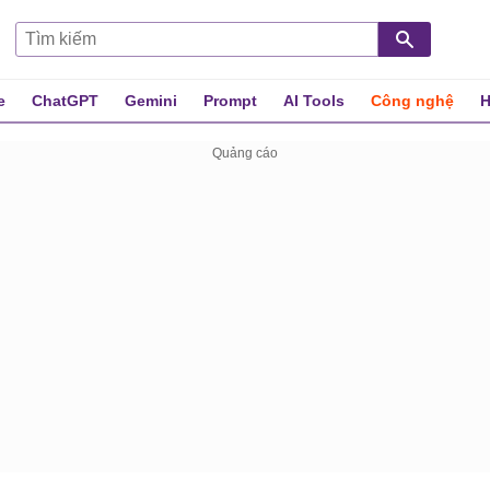
e
ChatGPT
Gemini
Prompt
AI Tools
Công nghệ
H