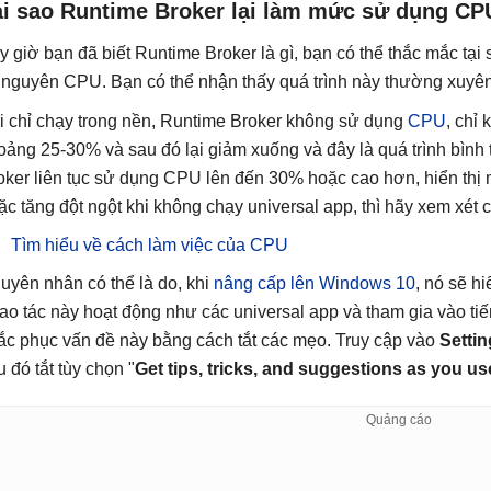
ại sao Runtime Broker lại làm mức sử dụng CP
y giờ bạn đã biết Runtime Broker là gì, bạn có thể thắc mắc tại
i nguyên CPU. Bạn có thể nhận thấy quá trình này thường xuyên
i chỉ chạy trong nền, Runtime Broker không sử dụng
CPU
, chỉ
oảng 25-30% và sau đó lại giảm xuống và đây là quá trình bình
oker liên tục sử dụng CPU lên đến 30% hoặc cao hơn, hiển thị
ặc tăng đột ngột khi không chạy universal app, thì hãy xem xét 
Tìm hiểu về cách làm việc của CPU
uyên nhân có thể là do, khi
nâng cấp lên Windows 10
, nó sẽ h
ao tác này hoạt động như các universal app và tham gia vào tiế
ắc phục vấn đề này bằng cách tắt các mẹo. Truy cập vào
Settin
u đó tắt tùy chọn "
Get tips, tricks, and suggestions as you 