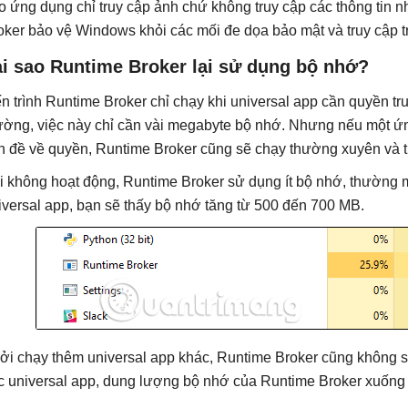
o ứng dụng chỉ truy cập ảnh chứ không truy cập các thông tin 
oker bảo vệ Windows khỏi các mối đe dọa bảo mật và truy cập t
ại sao Runtime Broker lại sử dụng bộ nhớ?
ến trình Runtime Broker chỉ chạy khi universal app cần quyền t
ường, việc này chỉ cần vài megabyte bộ nhớ. Nhưng nếu một ứn
n đề về quyền, Runtime Broker cũng sẽ chạy thường xuyên và 
i không hoạt động, Runtime Broker sử dụng ít bộ nhớ, thường
iversal app, bạn sẽ thấy bộ nhớ tăng từ 500 đến 700 MB.
ởi chạy thêm universal app khác, Runtime Broker cũng không s
c universal app, dung lượng bộ nhớ của Runtime Broker xuống