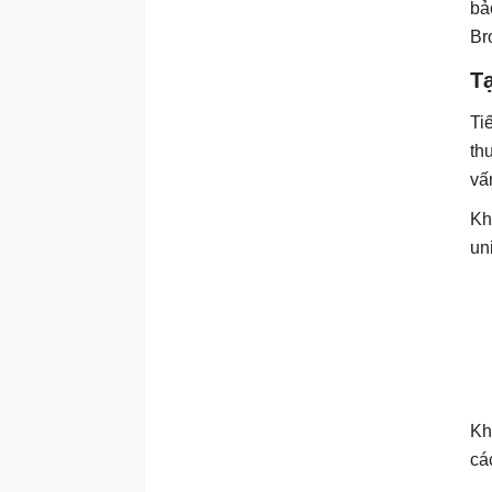
bả
Br
T
Ti
th
vấ
Kh
un
Kh
cá