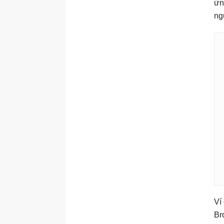
ứn
ng
Ví
Br