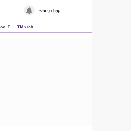
Đăng nhập
ọc IT
Tiện ích