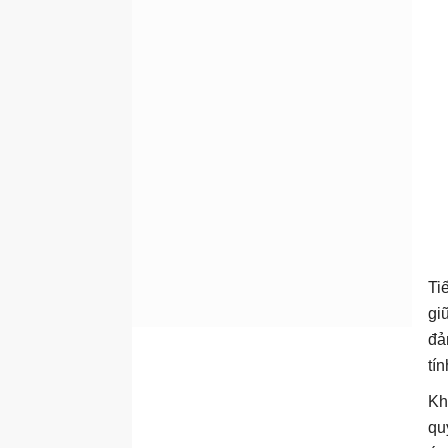
Windows Logon Application
Usoclient.exe
conhost.exe
iPodService.exe
rundll32.exe
SearchIndexer.exe
wmpnscfg.exe &
wmpnetwk.exe
svchost.exe
Ti
dwm.exe
gi
Windows Audio Device
Graph Isolation
đả
tí
Kh
qu