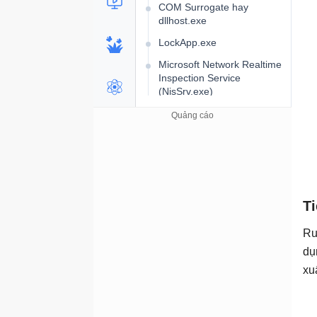
COM Surrogate hay
dllhost.exe
LockApp.exe
Microsoft Network Realtime
Inspection Service
(NisSrv.exe)
PunkBuster
Pagefile.sys
Spooler SubSystem App
MOM.exe
TiWorker.exe
Ti
Usoclient.exe
Ru
igfxpers.exe
dụ
Wininit.exe
xu
CTFMON.EXE
jusched.exe