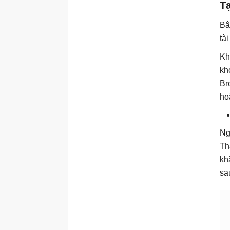
T
Bâ
tà
Kh
kh
Br
ho
Ng
Th
kh
sa