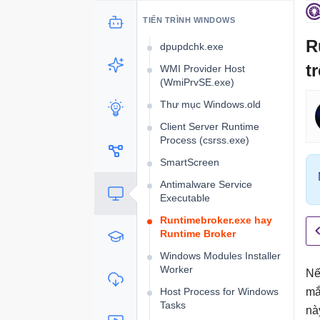
Thư mục System32
TIẾN TRÌNH WINDOWS
System Interrupts
R
dpupdchk.exe
t
WMI Provider Host
(WmiPrvSE.exe)
Thư mục Windows.old
Client Server Runtime
Process (csrss.exe)
SmartScreen
Antimalware Service
Executable
Runtimebroker.exe hay
Runtime Broker
Windows Modules Installer
Worker
Nế
Host Process for Windows
mắ
Tasks
nà