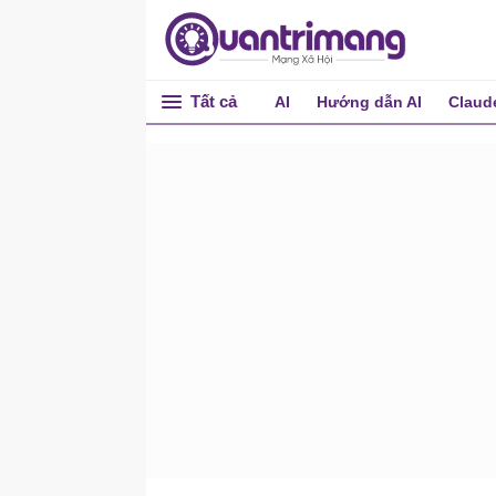
Tất cả
AI
Hướng dẫn AI
Claud
Windows Shell Experience
Host