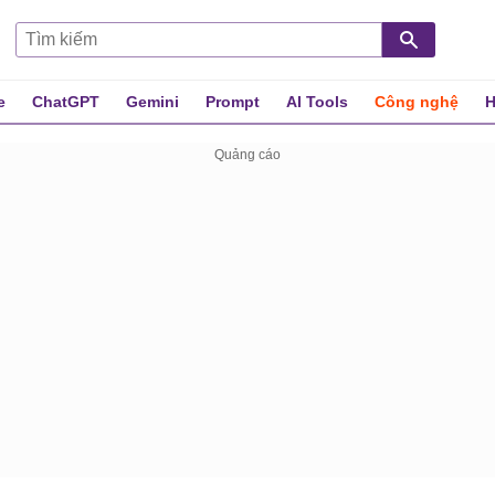
e
ChatGPT
Gemini
Prompt
AI Tools
Công nghệ
H