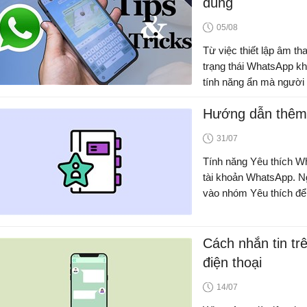
dùng
05/08
Từ việc thiết lập âm t
trạng thái WhatsApp k
tính năng ẩn mà người 
Hướng dẫn thêm 
31/07
Tính năng Yêu thích Wh
tài khoản WhatsApp. N
vào nhóm Yêu thích để
Cách nhắn tin t
điện thoại
14/07