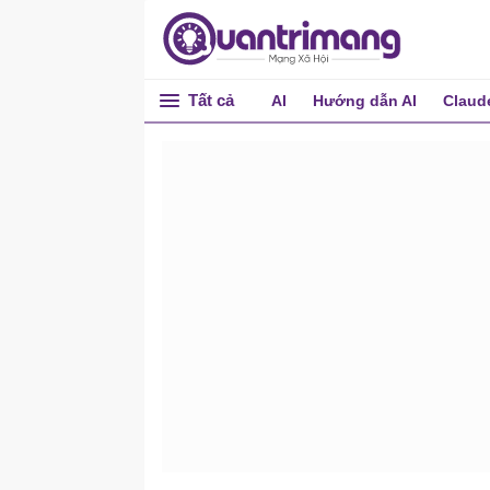
Tất cả
AI
Hướng dẫn AI
Claud