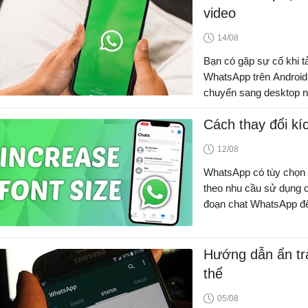
video
14/08
Bạn có gặp sự cố khi t
WhatsApp trên Android
chuyển sang desktop n
Cách thay đổi k
12/08
WhatsApp có tùy chọn t
theo nhu cầu sử dụng c
đoạn chat WhatsApp để
Hướng dẫn ẩn tr
thể
05/08