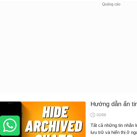
Hướng dẫn ẩn ti
02/06
Tất cả những tin nhắn 
lưu trữ và hiển thị ở n