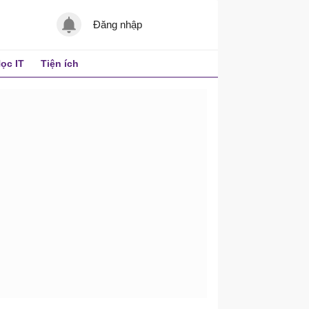
Đăng nhập
ọc IT
Tiện ích