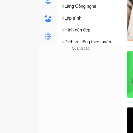
#
Làng Công nghệ
#
Lập trình
#
Hình nền đẹp
#
Dịch vụ công trực tuyến
#
Dịch vụ nhà mạng
#
Ví điện tử - Ngân hàng
#
Chụp ảnh - Quay phim
#
Raspberry Pi
#
Đồng hồ thông minh
#
Nền tảng Web