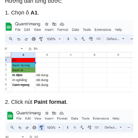
Hướng dẫn từng bước:
1. Chọn ô
A1
.
2. Click nút
Paint format
.