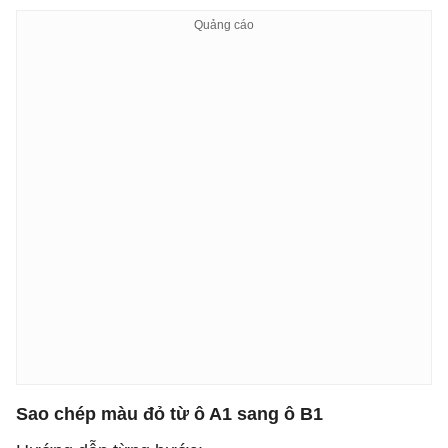
Sao chép màu đỏ từ ô
A1
sang ô
B1