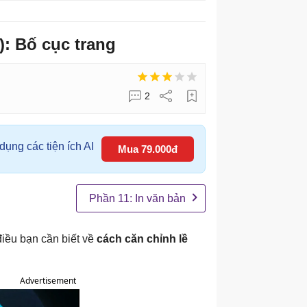
: Bố cục trang
2
ụng các tiện ích AI
Mua 79.000đ
Phần 11: In văn bản
iều bạn cần biết về
cách căn chỉnh lề
Advertisement