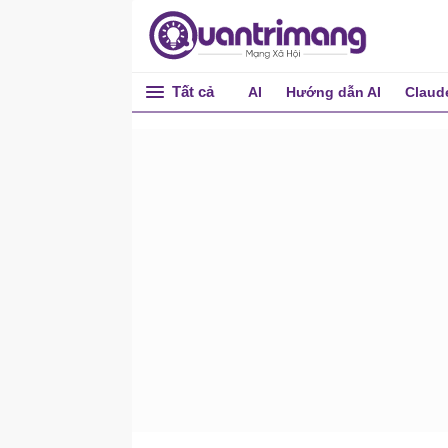
Tất cả
AI
Hướng dẫn AI
Claud
Phần 1: Làm quen với giao
diện Ribbon
Phần 2: Làm quen với
OneDrive, tạo, lưu và chia
sẻ tài liệu