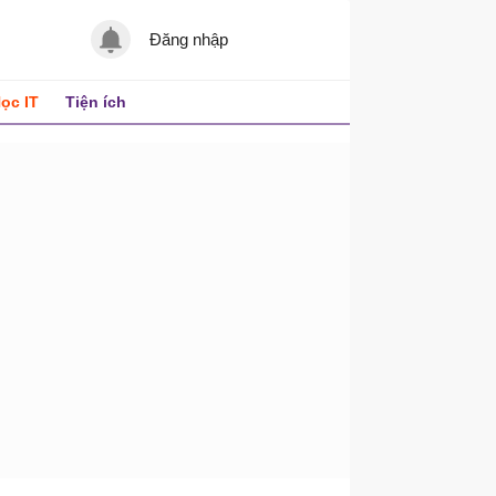
Đăng nhập
ọc IT
Tiện ích