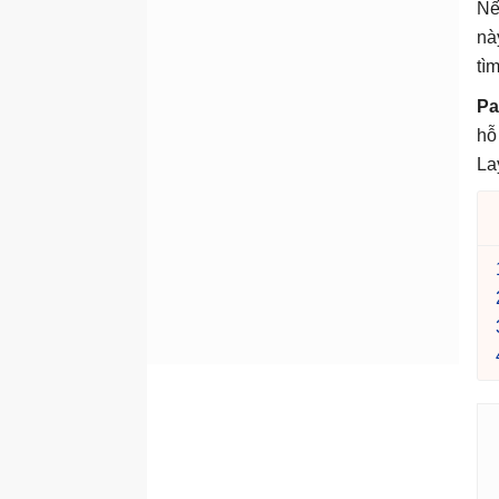
Phần 22: Cách tạo biểu đồ
Nế
Phần 23: Cách kiểm tra
nà
chính tả và ngữ pháp
tì
Phần 24: Cách sử dụng
Pa
Track Changes và
Comments
hỗ
La
Phần 25: Cách kiểm tra và
bảo vệ tài liệu Word
Phần 26: Tạo đồ họa
SmartArt
Phần 27: Cách sử dụng
Style
Phần 28: Cách trộn văn
bản, trộn thư Mail Merge