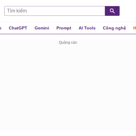
e
ChatGPT
Gemini
Prompt
AI Tools
Công nghệ
H