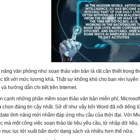
 năng văn phòng như soạn thảo văn bản là rất cần thiết trong 
ệc tốt với mức lương khá. Thật sự không khó cho bạn rèn luyện 
ợ và hướng dẫn chi tiết trên Internet.
n cạnh những phần mềm soạn thảo văn bản miễn phí, Microsoft W
a chọn đáng tin cậy nhất. Sở dĩ như vậy bởi Word đã nổi tiếng từ
date tính năng mới nhằm đáp ứng nhu cầu của thời đại. Với Mi
ệc mà một công việc soạn thảo tài liệu yêu cầu, từ nhập dữ liệu,
o mục lục tới xuất bẩn dưới dạng sách và nhiều hơn thế nữa.