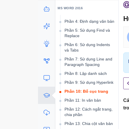
Phần 3: Làm quen với thao
MS WORD 2016
tác văn bản cơ bản
H
Phần 4: Định dạng văn bản
Phần 5: Sử dụng Find và
Replace
Phần 6: Sử dụng Indents
và Tabs
Phần 7: Sử dụng Line and
Paragraph Spacing
Phần 8: Lập danh sách
Phần 9: Sử dụng Hyperlink
Phần 10: Bố cục trang
Phần 11: In văn bản
Cá
tr
Phần 12: Cách ngắt trang,
chia phần
Phần 13: Chia cột văn bản