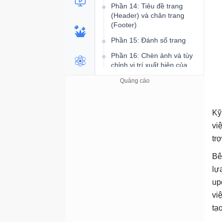
Phần 14: Tiêu đề trang
(Header) và chân trang
(Footer)
Phần 15: Đánh số trang
Phần 16: Chèn ảnh và tùy
chỉnh vị trí xuất hiện của
ảnh
Phần 17: Chỉnh sửa ảnh
trong Word 2016 chuyên
nghiệp hơn
Kỹ
Phần 18: Cách thêm hình
vi
dạng Shape
tr
Phần 19: Cách chèn Text
Bê
Box
lự
Phần 20: Căn chỉnh, sắp
up
xếp và nhóm các đối tượng
vi
Phần 21: Cách chèn và tạo
bảng
tạ