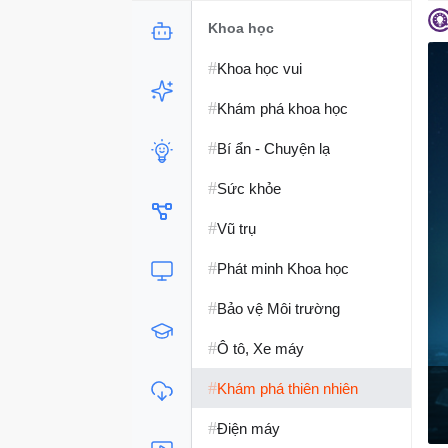
Khoa học
#
Khoa học vui
#
Khám phá khoa học
#
Bí ẩn - Chuyện lạ
#
Sức khỏe
#
Vũ trụ
#
Phát minh Khoa học
#
Bảo vệ Môi trường
#
Ô tô, Xe máy
#
Khám phá thiên nhiên
#
Điện máy