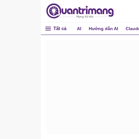
Tất cả
AI
Hướng dẫn AI
Claud