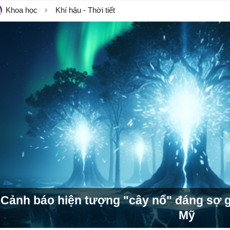
Khoa học
Khí hậu - Thời tiết
Cảnh báo hiện tượng "cây nổ" đáng sợ giữ
Mỹ