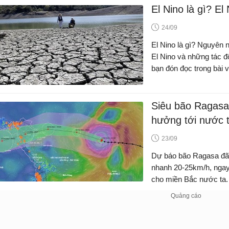
El Nino là gì? E
24/09
El Nino là gì? Nguyên 
El Nino và những tác độ
bạn đón đọc trong bài v
Siêu bão Ragasa
hưởng tới nước 
23/09
Dự báo bão Ragasa đã v
nhanh 20-25km/h, ngay
cho miền Bắc nước ta.