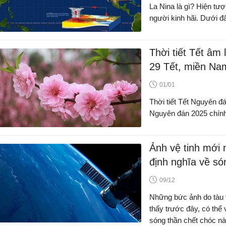
La Nina là gì? Hiện tượn
người kinh hãi. Dưới đâ
Thời tiết Tết âm 
29 Tết, miền Na
01/01
Thời tiết Tết Nguyên đ
Nguyên đán 2025 chính
Ảnh vệ tinh mới 
định nghĩa về só
09/12
Những bức ảnh do tàu v
thấy trước đây, có thể
sóng thần chết chóc nà