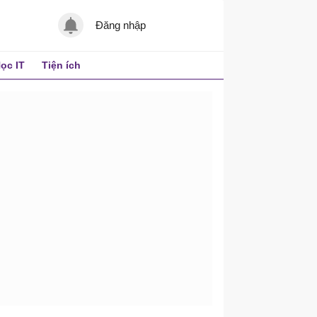
Đăng nhập
ọc IT
Tiện ích