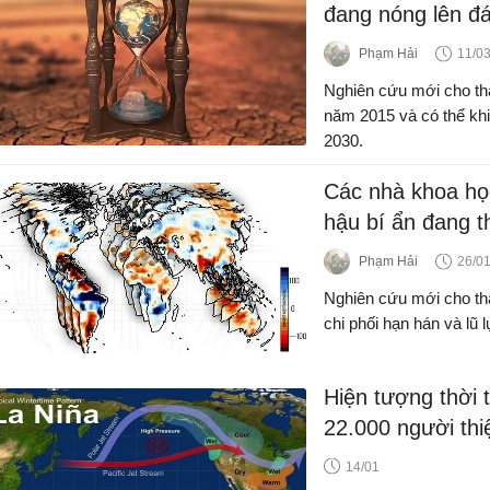
đang nóng lên đ
Phạm Hải
11/0
Nghiên cứu mới cho thấ
năm 2015 và có thể kh
2030.
Các nhà khoa học
hậu bí ẩn đang t
đoan trên toàn c
Phạm Hải
26/0
Nghiên cứu mới cho thấ
chi phối hạn hán và lũ 
Hiện tượng thời t
22.000 người th
14/01