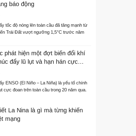
áng báo động
3
y tốc độ nóng lên toàn cầu đã tăng mạnh từ
iến Trái Đất vượt ngưỡng 1,5°C trước năm
 phát hiện một đợt biến đổi khí
húc đẩy lũ lụt và hạn hán cực
ầu
1
y ENSO (El Niño – La Niña) là yếu tố chính
lụt cực đoan trên toàn cầu trong 20 năm qua.
iết La Nina là gì mà từng khiến
iệt mạng