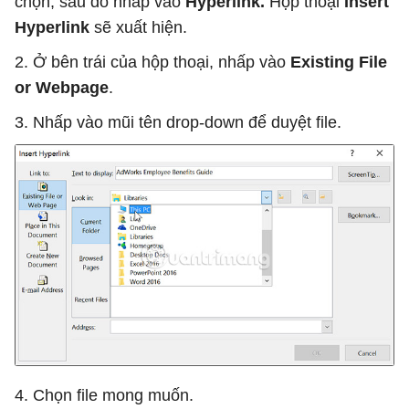
chọn, sau đó nhấp vào
Hyperlink.
Hộp thoại
Insert
Hyperlink
sẽ xuất hiện.
2. Ở bên trái của hộp thoại, nhấp vào
Existing File
or Webpage
.
3. Nhấp vào mũi tên drop-down để duyệt file.
4. Chọn file mong muốn.