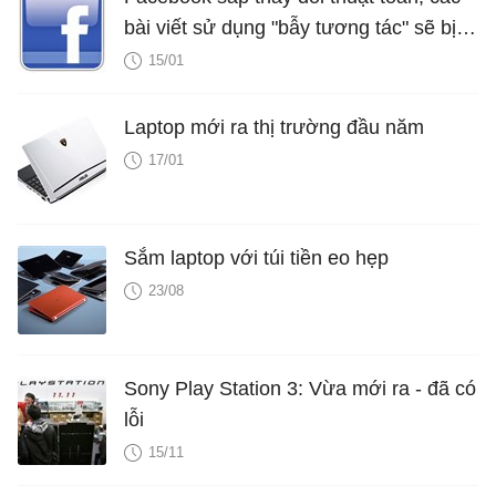
bài viết sử dụng "bẫy tương tác" sẽ bị
giảm thứ hạng
15/01
Laptop mới ra thị trường đầu năm
17/01
Sắm laptop với túi tiền eo hẹp
23/08
Sony Play Station 3: Vừa mới ra - đã có
lỗi
15/11