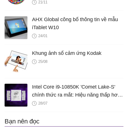
21/11
AHX Global công bố thông tin về mẫu
iTablet W10
24/01
Khung ảnh số cảm ứng Kodak
25/08
Intel Core i9-10850K 'Comet Lake-S'
chính thức ra mắt: Hiệu năng thấp hơn,
giá bán tốt hơn so với i9-10900K
28/07
Bạn nên đọc