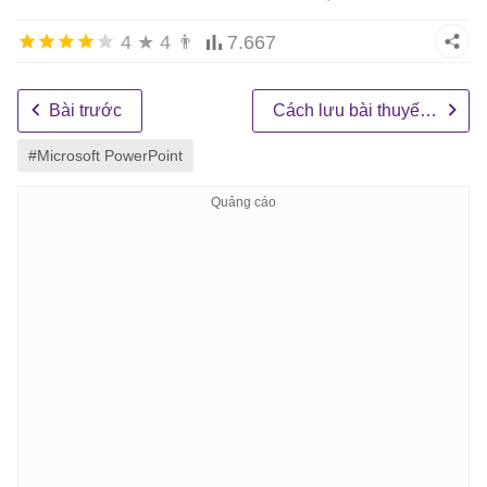
4
★
4
👨
7.667
Bài trước
Cách lưu bài thuyết trình trong PowerPoint 2016
#Microsoft PowerPoint