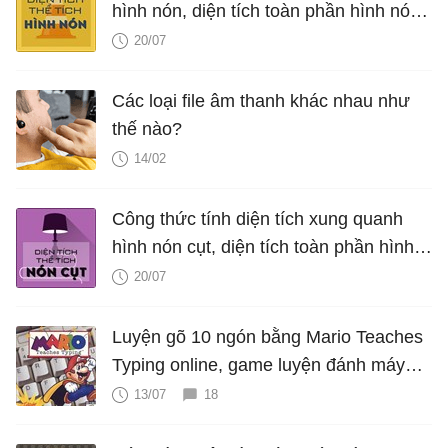
hình nón, diện tích toàn phần hình nón,
thể tích hình nón, V nón
20/07
Các loại file âm thanh khác nhau như
thế nào?
14/02
Công thức tính diện tích xung quanh
hình nón cụt, diện tích toàn phần hình
nón cụt, thể tích hình nón cụt
20/07
Luyện gõ 10 ngón bằng Mario Teaches
Typing online, game luyện đánh máy
cực hấp dẫn
13/07
18