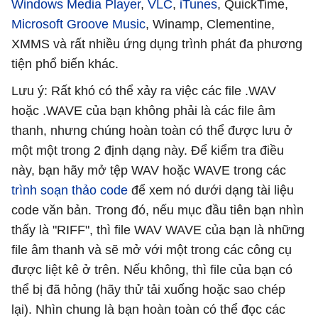
Windows Media Player
,
VLC
,
iTunes
, QuickTime,
Microsoft Groove Music
, Winamp, Clementine,
XMMS và rất nhiều ứng dụng trình phát đa phương
tiện phổ biến khác.
Lưu ý: Rất khó có thể xảy ra việc các file .WAV
hoặc .WAVE của bạn không phải là các file âm
thanh, nhưng chúng hoàn toàn có thể được lưu ở
một một trong 2 định dạng này. Để kiểm tra điều
này, bạn hãy mở tệp WAV hoặc WAVE trong các
trình soạn thảo code
để xem nó dưới dạng tài liệu
code văn bản. Trong đó, nếu mục đầu tiên bạn nhìn
thấy là "RIFF", thì file WAV WAVE của bạn là những
file âm thanh và sẽ mở với một trong các công cụ
được liệt kê ở trên. Nếu không, thì file của bạn có
thể bị đã hỏng (hãy thử tải xuống hoặc sao chép
lại). Nhìn chung là bạn hoàn toàn có thể đọc các