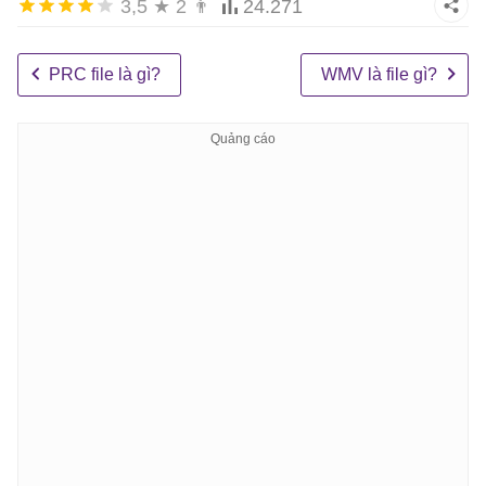
3,5
★
2
👨
24.271
PRC file là gì?
WMV là file gì?