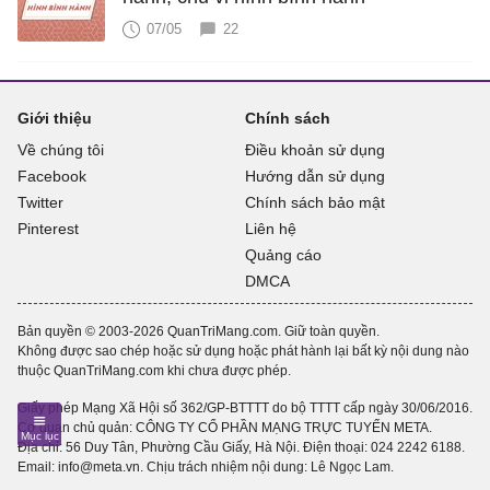
07/05
22
Giới thiệu
Chính sách
Về chúng tôi
Điều khoản sử dụng
Facebook
Hướng dẫn sử dụng
Twitter
Chính sách bảo mật
Pinterest
Liên hệ
Quảng cáo
DMCA
Bản quyền © 2003-2026 QuanTriMang.com. Giữ toàn quyền.
Không được sao chép hoặc sử dụng hoặc phát hành lại bất kỳ nội dung nào
thuộc QuanTriMang.com khi chưa được phép.
Giấy phép Mạng Xã Hội số 362/GP-BTTTT do bộ TTTT cấp ngày 30/06/2016.
Cơ quan chủ quản: CÔNG TY CỔ PHẦN MẠNG TRỰC TUYẾN META.
Địa chỉ: 56 Duy Tân, Phường Cầu Giấy, Hà Nội. Điện thoại:
024 2242 6188
.
Email: info@meta.vn. Chịu trách nhiệm nội dung: Lê Ngọc Lam.