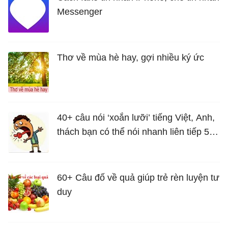
Messenger
Thơ về mùa hè hay, gợi nhiều ký ức
40+ câu nói ‘xoắn lưỡi’ tiếng Việt, Anh,
thách bạn có thể nói nhanh liên tiếp 5
lần mà vẫn trôi chảy
60+ Câu đố về quả giúp trẻ rèn luyện tư
duy