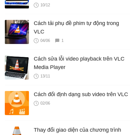
10/12
Cách tải phụ đề phim tự động trong
VLC
04/06
1
Cách sửa lỗi video playback trên VLC
Media Player
13/11
Cách đổi định dạng sub video trên VLC
02/06
Thay đổi giao diện của chương trình