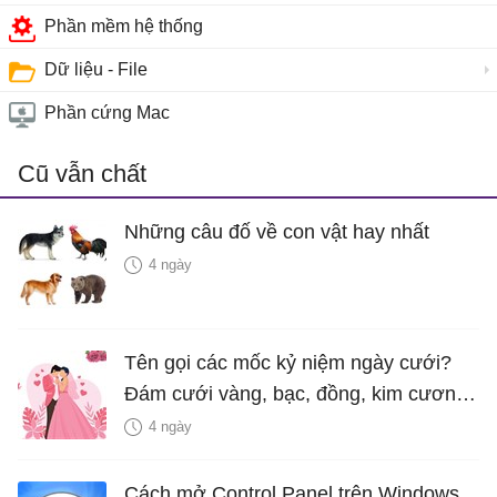
Phần mềm hệ thống
Dữ liệu - File
Phần cứng Mac
Cũ vẫn chất
Những câu đố về con vật hay nhất
4 ngày
Tên gọi các mốc kỷ niệm ngày cưới?
Đám cưới vàng, bạc, đồng, kim cương
là bao nhiêu năm?
4 ngày
Cách mở Control Panel trên Windows