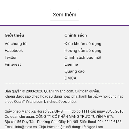
Xem thêm
Giới thiệu
Chính sách
Về chúng tôi
Điều khoản sử dụng
Facebook
Hướng dẫn sử dụng
Twitter
Chính sách bảo mật
Pinterest
Liên hệ
Quảng cáo
DMCA
Bản quyền © 2003-2026 QuanTriMang.com. Giữ toàn quyền.
Không được sao chép hoặc sử dụng hoặc phát hành lại bất kỳ nội dung nào
thuộc QuanTriMang.com khi chưa được phép.
Giấy phép Mạng Xã Hội số 362/GP-BTTTT do bộ TTTT cấp ngày 30/06/2016.
Cơ quan chủ quản: CÔNG TY CỔ PHẦN MẠNG TRỰC TUYẾN META.
Địa chỉ: 56 Duy Tân, Phường Cầu Giấy, Hà Nội. Điện thoại:
024 2242 6188
.
Email: info@meta.vn. Chịu trách nhiệm nội dung: Lê Ngọc Lam.