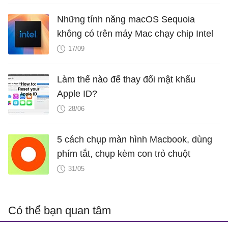
Những tính năng macOS Sequoia
không có trên máy Mac chạy chip Intel
17/09
Làm thế nào để thay đổi mật khẩu
Apple ID?
28/06
5 cách chụp màn hình Macbook, dùng
phím tắt, chụp kèm con trỏ chuột
31/05
Có thể bạn quan tâm