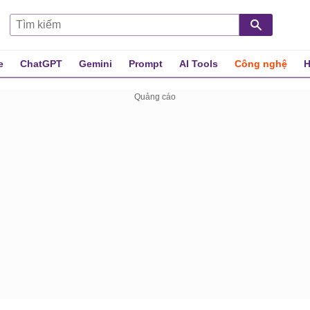
e
ChatGPT
Gemini
Prompt
AI Tools
Công nghệ
H