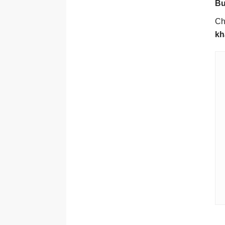
Bư
Ch
kh