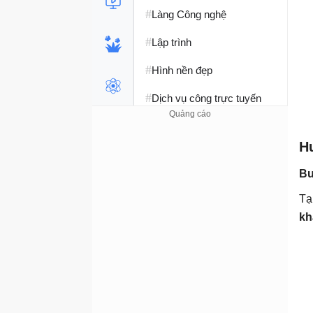
#
Làng Công nghệ
#
Lập trình
#
Hình nền đẹp
#
Dịch vụ công trực tuyến
#
Dịch vụ nhà mạng
H
#
Ví điện tử - Ngân hàng
Bư
#
Chụp ảnh - Quay phim
Tạ
#
Raspberry Pi
kh
#
Đồng hồ thông minh
#
Nền tảng Web