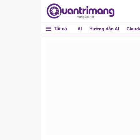
Tất cả
AI
Hướng dẫn AI
Claud