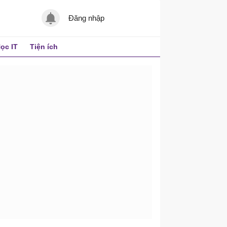
Đăng nhập
ọc IT
Tiện ích