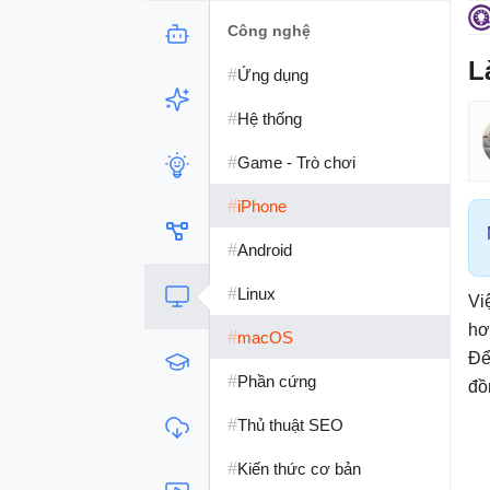
Công nghệ
L
#
Ứng dụng
#
Hệ thống
#
Game - Trò chơi
#
iPhone
#
Android
#
Linux
Vi
hơ
#
macOS
Để
#
Phần cứng
đồ
#
Thủ thuật SEO
#
Kiến thức cơ bản