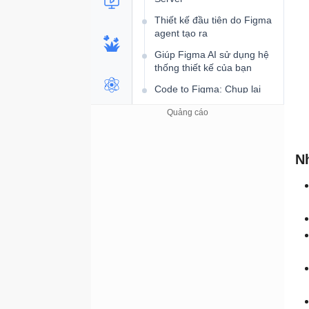
Thiết kế đầu tiên do Figma
agent tạo ra
Giúp Figma AI sử dụng hệ
thống thiết kế của bạn
Code to Figma: Chụp lại
các trang web đang hoạt
động dưới dạng thiết kế
Viết Figma Skills: Dạy AI về
các quy tắc của nhóm bạn
N
Xây dựng một màn hình
hoàn chỉnh trong Figma với
AI
Hệ thống AI Multi-agent
Vì sao một agent là không
đủ?
Các mô hình kiến ​​trúc
Multi-Agent