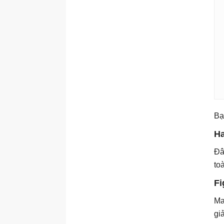
Bạ
Ha
Đâ
to
F
Ma
gi