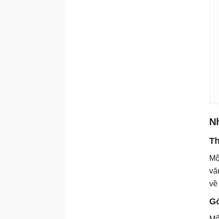
Sử dụng công cụ với agent
Suy luận và lập kế hoạch
nhiều bước
Vận hành AI Agent an toàn
Agent framework và điều
phối
Xây dựng hệ thống agent
sản xuất
N
Th
Mộ
vă
về
Gó
Mộ