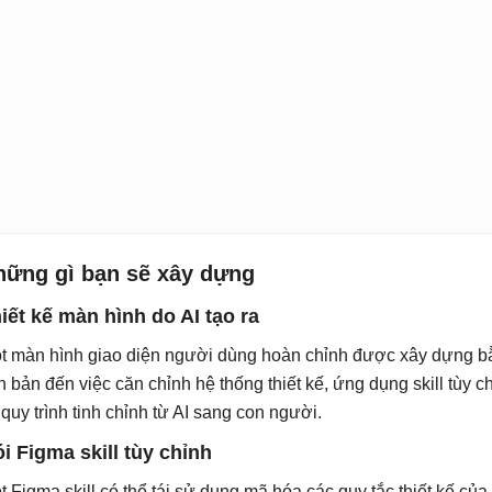
hững gì bạn sẽ xây dựng
iết kế màn hình do AI tạo ra
t màn hình giao diện người dùng hoàn chỉnh được xây dựng bằ
n bản đến việc căn chỉnh hệ thống thiết kế, ứng dụng skill tùy ch
 quy trình tinh chỉnh từ AI sang con người.
i Figma skill tùy chỉnh
t Figma skill có thể tái sử dụng mã hóa các quy tắc thiết kế củ