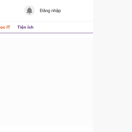
Đăng nhập
ọc IT
Tiện ích