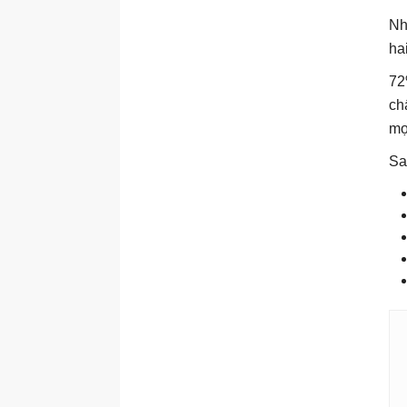
Nh
ha
72
ch
mọ
Sa