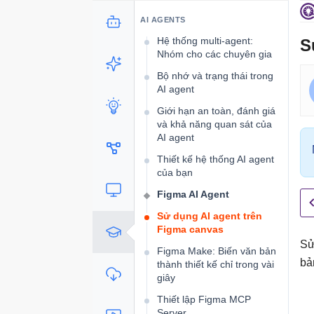
thêm sức mạnh cho AI
agent
AI AGENTS
Hệ thống multi-agent:
S
Nhóm cho các chuyên gia
Bộ nhớ và trạng thái trong
AI agent
Giới hạn an toàn, đánh giá
và khả năng quan sát của
AI agent
Thiết kế hệ thống AI agent
của bạn
Figma AI Agent
Sử dụng AI agent trên
Figma canvas
Sử
Figma Make: Biến văn bản
bả
thành thiết kế chỉ trong vài
giây
Thiết lập Figma MCP
Server