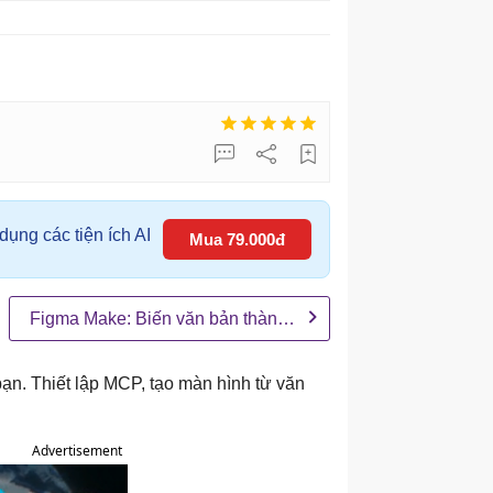
ụng các tiện ích AI
Mua 79.000đ
Figma Make: Biến văn bản thành thiết kế chỉ trong vài giây
bạn. Thiết lập MCP, tạo màn hình từ văn
Advertisement