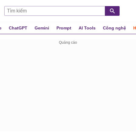
e
ChatGPT
Gemini
Prompt
AI Tools
Công nghệ
H