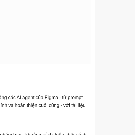
ng các AI agent của Figma - từ prompt
ỉnh và hoàn thiện cuối cùng - với tài liệu
a nhóm bạn - khoảng cách, kiểu chữ, cách