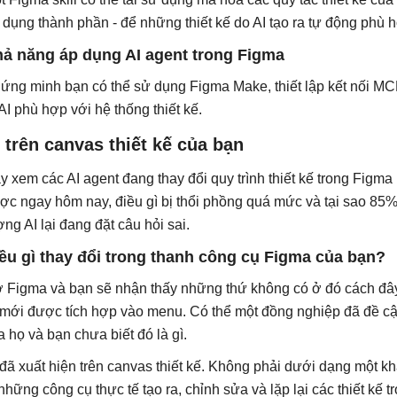
 dụng thành phần - để những thiết kế do AI tạo ra tự động phù 
ả năng áp dụng AI agent trong Figma
ứng minh bạn có thể sử dụng Figma Make, thiết lập kết nối MCP s
 AI phù hợp với hệ thống thiết kế.
 trên canvas thiết kế của bạn
y xem các AI agent đang thay đổi quy trình thiết kế trong Figma 
ợc ngay hôm nay, điều gì bị thổi phồng quá mức và tại sao 85
ợng AI lại đang đặt câu hỏi sai.
ều gì thay đổi trong thanh công cụ Figma của bạn?
 Figma và bạn sẽ nhận thấy những thứ không có ở đó cách đây
 mới được tích hợp vào menu. Có thể một đồng nghiệp đã đề cập
a họ và bạn chưa biết đó là gì.
 đã xuất hiện trên canvas thiết kế. Không phải dưới dạng một k
 những công cụ thực tế tạo ra, chỉnh sửa và lặp lại các thiết kế t