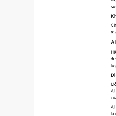
sử
Kh
Ch
ra
AI
Hã
đư
lư
Đi
Mở
AI
củ
AI
là