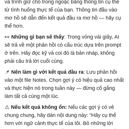
và trình giữ chỗ trong ngoặc bằng thông tin cụ thể
từ tình huống thực tế của bạn. Thông tin đầu vào
mơ hồ sẽ dẫn đến kết quả đầu ra mơ hồ — hãy cụ
thể hơn.
👀
Những gì bạn sẽ thấy
: Trong vòng vài giây, AI
sẽ trả về một phản hồi có cấu trúc dựa trên prompt
ở trên. Hãy đọc kỹ và coi đó là bản nháp, không
phải câu trả lời cuối cùng.
📌
Nên làm gì với kết quả đầu ra
: Lưu phản hồi
vào một file Notes. Chọn gợi ý có hiệu quả cao nhất
và thực hiện nó trong tuần này — đừng cố gắng
làm tất cả cùng một lúc.
⚠️
Nếu kết quả không ổn:
Nếu các gợi ý có vẻ
chung chung, hãy dán nội dung này: "Hãy cụ thể
hơn với ngữ cảnh thực tế của tôi. Bỏ những lời