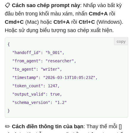
📋
Cách sao chép prompt này
: Nhấp vào bất kỳ
đâu bên trong khối màu xám, nhấn
Cmd+A
rồi
Cmd+C
(Mac) hoặc
Ctrl+A
rồi
Ctrl+C
(Windows).
Hoặc sử dụng biểu tượng sao chép xuất hiện.
{

  "handoff_id": "h_001",

  "from_agent": "researcher",

  "to_agent": "writer",

  "timestamp": "2026-03-13T10:05:23Z",

  "token_count": 1247,

  "output_valid": true,

  "schema_version": "1.2"

✏️ ​​
Cách điền thông tin của bạn
: Thay thế mỗi []