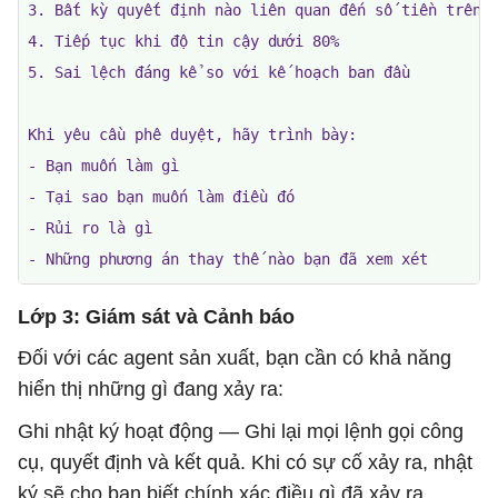
3. Bất kỳ quyết định nào liên quan đến số tiền trên 1
4. Tiếp tục khi độ tin cậy dưới 80%

5. Sai lệch đáng kể so với kế hoạch ban đầu

Khi yêu cầu phê duyệt, hãy trình bày:

- Bạn muốn làm gì

- Tại sao bạn muốn làm điều đó

- Rủi ro là gì

- Những phương án thay thế nào bạn đã xem xét
Lớp 3: Giám sát và Cảnh báo
Đối với các agent sản xuất, bạn cần có khả năng
hiển thị những gì đang xảy ra:
Ghi nhật ký hoạt động — Ghi lại mọi lệnh gọi công
cụ, quyết định và kết quả. Khi có sự cố xảy ra, nhật
ký sẽ cho bạn biết chính xác điều gì đã xảy ra.