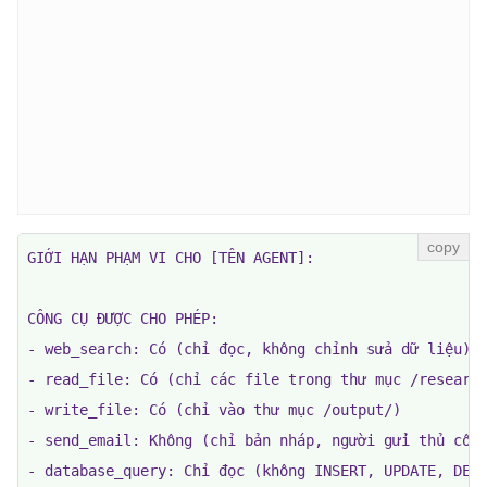
GIỚI HẠN PHẠM VI CHO [TÊN AGENT]:

CÔNG CỤ ĐƯỢC CHO PHÉP:

- web_search: Có (chỉ đọc, không chỉnh sửa dữ liệu)

- read_file: Có (chỉ các file trong thư mục /research
- write_file: Có (chỉ vào thư mục /output/)

- send_email: Không (chỉ bản nháp, người gửi thủ công
- database_query: Chỉ đọc (không INSERT, UPDATE, DELE