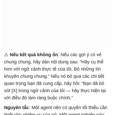
⚠️
Nếu kết quả không ổn
: Nếu các gợi ý có vẻ
chung chung, hãy dán nội dung sau: "Hãy cụ thể
hơn với ngữ cảnh thực tế của tôi. Bỏ những lời
khuyên chung chung." Nếu nó bỏ qua các chi tiết
quan trọng bạn đã cung cấp, hãy hỏi: "Bạn đã bỏ
sót [X] trong ngữ cảnh của tôi — hãy thực hiện lại
với điều đó làm ràng buộc chính."
Nguyên tắc
: Một agent nên có quyền tối thiểu cần
thiết cho nhiệm vụ của nó. Một agent nghiên cứu