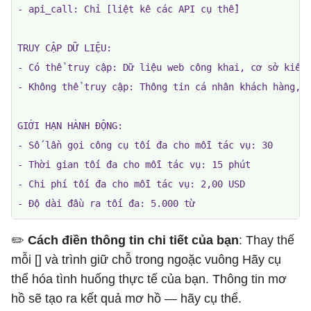
- api_call: Chỉ [liệt kê các API cụ thể]

TRUY CẬP DỮ LIỆU:

- Có thể truy cập: Dữ liệu web công khai, cơ sở kiến ​
- Không thể truy cập: Thông tin cá nhân khách hàng, h
GIỚI HẠN HÀNH ĐỘNG:

- Số lần gọi công cụ tối đa cho mỗi tác vụ: 30

- Thời gian tối đa cho mỗi tác vụ: 15 phút

- Chi phí tối đa cho mỗi tác vụ: 2,00 USD

- Độ dài đầu ra tối đa: 5.000 từ
✏️
​​Cách điền thông tin chi tiết của bạn
: Thay thế
mỗi [] và trình giữ chỗ trong ngoặc vuông Hãy cụ
thể hóa tình huống thực tế của bạn. Thông tin mơ
hồ sẽ tạo ra kết quả mơ hồ — hãy cụ thể.