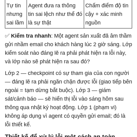
Tự tin
Agent đưa ra thông
Chấm điểm độ tin
nhưng
tin sai lệch như thể đó
cậy + xác minh
sai lầm
là sự thật
nguồn
✅
Kiểm tra nhanh
: Một agent sản xuất đã âm thầm
gửi nhầm email cho khách hàng lúc 2 giờ sáng. Lớp
kiểm soát nào đáng lẽ ra phải phát hiện ra lỗi này,
và lớp nào sẽ phát hiện ra sau đó?
Lớp 2 — checkpoint có sự tham gia của con người
— đáng lẽ ra phải ngăn chặn được lỗi (giao tiếp bên
ngoài = tạm dừng bắt buộc). Lớp 3 — giám
sát/cảnh báo — sẽ hiển thị lỗi vào sáng hôm sau
thông qua nhật ký hoạt động. Lớp 1 (phạm vi)
không áp dụng vì agent có quyền gửi email; đó là
lỗi thiết kế.
Thiết kế để xử lý lỗi một cách an toàn