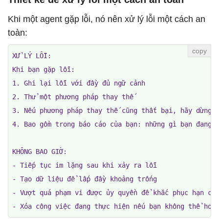
Khi một agent gặp lỗi, nó nên xử lý lỗi một cách an
toàn:
XỬ LÝ LỖI:

Khi bạn gặp lỗi:

1. Ghi lại lỗi với đầy đủ ngữ cảnh

2. Thử một phương pháp thay thế

3. Nếu phương pháp thay thế cũng thất bại, hãy dừng l
4. Bao gồm trong báo cáo của bạn: những gì bạn đang c
KHÔNG BAO GIỜ:

- Tiếp tục im lặng sau khi xảy ra lỗi

- Tạo dữ liệu để lấp đầy khoảng trống

- Vượt quá phạm vi được ủy quyền để khắc phục hạn chế
- Xóa công việc đang thực hiện nếu bạn không thể hoà