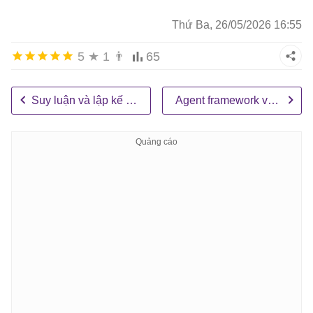
Thứ Ba, 26/05/2026 16:55
5
★
1
👨
65
Suy luận và lập kế hoạch nhiều bước
Agent framework và điều phối