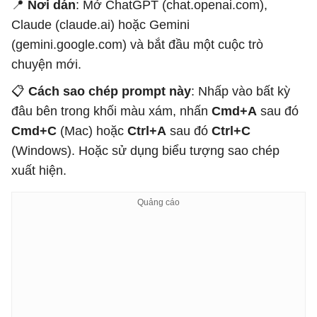
📍
Nơi dán
: Mở ChatGPT (chat.openai.com),
Claude (claude.ai) hoặc Gemini
(gemini.google.com) và bắt đầu một cuộc trò
chuyện mới.
📋
Cách sao chép prompt này
: Nhấp vào bất kỳ
đâu bên trong khối màu xám, nhấn
Cmd+A
sau đó
Cmd+C
(Mac) hoặc
Ctrl+A
sau đó
Ctrl+C
(Windows). Hoặc sử dụng biểu tượng sao chép
xuất hiện.