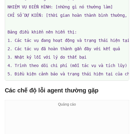
NHIỆM VỤ ĐIỂN HÌNH: [những gì nó thường làm]

CHỈ SỐ DỰ KIẾN: [thời gian hoàn thành bình thường, số
Bảng điều khiển nên hiển thị:

1. Các tác vụ đang hoạt động và trạng thái hiện tại c
2. Các tác vụ đã hoàn thành gần đây với kết quả

3. Nhật ký lỗi với lý do thất bại

4. Trình theo dõi chi phí (mỗi tác vụ và tích lũy)

5. Điều kiện cảnh báo và trạng thái hiện tại của chú
Các chế độ lỗi agent thường gặp