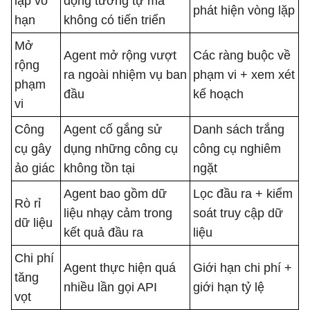
lặp vô
động tương tự mà
phát hiện vòng lặp
hạn
không có tiến triển
Mở
Agent mở rộng vượt
Các ràng buộc về
rộng
ra ngoài nhiệm vụ ban
phạm vi + xem xét
phạm
đầu
kế hoạch
vi
Công
Agent cố gắng sử
Danh sách trắng
cụ gây
dụng những công cụ
công cụ nghiêm
ảo giác
không tồn tại
ngặt
Agent bao gồm dữ
Lọc đầu ra + kiểm
Rò rỉ
liệu nhạy cảm trong
soát truy cập dữ
dữ liệu
kết quả đầu ra
liệu
Chi phí
Agent thực hiện quá
Giới hạn chi phí +
tăng
nhiều lần gọi API
giới hạn tỷ lệ
vọt