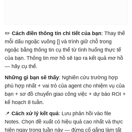
- Dữ liệu được quản lý: kiểm tra sự tuân thủ trước kh
- Bắt đầu từ quy mô nhỏ. Thử nghiệm với 1 trường hợp
✏️ ​​
Cách điền thông tin chi tiết của bạn
: Thay thế
mỗi dấu ngoặc vuông [] và trình giữ chỗ trong
ngoặc bằng thông tin cụ thể từ tình huống thực tế
của bạn. Thông tin mơ hồ sẽ tạo ra kết quả mơ hồ
— hãy cụ thể.
Những gì bạn sẽ thấy
: Nghiên cứu trường hợp
phù hợp nhất + vai trò của agent cho nhiệm vụ của
bạn + sơ đồ chuyển giao công việc + dự báo ROI +
kế hoạch 8 tuần.
📌
Cách xử lý kết quả
: Lưu phản hồi vào file
Notes. Chọn đề xuất có hiệu quả cao nhất và thực
hiện ngay trong tuần này — đừng cố gắng làm tất