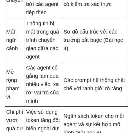
chuyền
bởi các agent
có kiểm tra xác thực
tiếp theo
Thông tin bị
Mất
mất trong quá
Sơ đồ cấu trúc với các
ngữ
trình chuyển
trường bắt buộc (Bài học
cảnh
giao giữa các
4)
agent
Các agent cố
Mở
gắng làm quá
rộng
Các prompt hệ thống chặt
nhiều việc, xa
phạm
chẽ với ranh giới rõ ràng
rời vai trò của
vi
mình
Chi phí
Việc sử dụng
Ngân sách token cho mỗi
vượt
token tăng đột
agent và sự kết hợp mô
quá dự
biến ngoài dự
hình (Bài học 5)