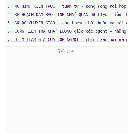
3. MÔ HÌNH KIẾN TRÚC — tuần tự / song song rồi hợp nh
4. KẾ HOẠCH ĐẢM BẢO TÍNH NHẤT QUÁN DỮ LIỆU — làm thế 
5. SƠ ĐỒ CHUYỂN GIAO — các trường bắt buộc mà mỗi age
6. CỔNG KIỂM TRA CHẤT LƯỢNG giữa các agent — những gì
7. ĐIỂM THAM GIA CỦA CON NGƯỜI — chính xác nơi mà phá
8. DỰ BÁO LỢI NHUẬN ĐẦU TƯ — lạc quan / thực tế / bi 
9. SỔ ĐĂNG KÝ LỖI — 5 cách có khả năng xảy ra lỗi nhấ
10. KẾ HOẠCH 8 TUẦN ĐẾN SẢN XUẤT — các giai đoạn xây 
NGUYÊN TẮC BẮT BUỘC:

- Chuyên môn hóa hơn tổng quát hóa. Nếu tôi không thể
- Tuần tự trước. Song song chỉ khi các bước thu thập 
- Kiểm tra HỆ THỐNG, không chỉ các agent riêng lẻ. 5 
- Cần có sự tham gia của con người trong mọi vấn đề l
- Ngân sách token cho mỗi agent. Một agent thiếu trác
- Công cụ chuyên biệt theo lĩnh vực > mô hình phức tạ