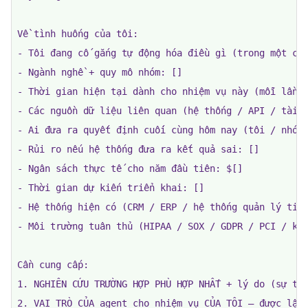
Về tình huống của tôi:

- Tôi đang cố gắng tự động hóa điều gì (trong một câu
- Ngành nghề + quy mô nhóm: []

- Thời gian hiện tại dành cho nhiệm vụ này (mỗi lần t
- Các nguồn dữ liệu liên quan (hệ thống / API / tài l
- Ai đưa ra quyết định cuối cùng hôm nay (tôi / nhóm 
- Rủi ro nếu hệ thống đưa ra kết quả sai: []

- Ngân sách thực tế cho năm đầu tiên: $[]

- Thời gian dự kiến ​​triển khai: []

- Hệ thống hiện có (CRM / ERP / hệ thống quản lý tick
- Môi trường tuân thủ (HIPAA / SOX / GDPR / PCI / khô
Cần cung cấp:

1. NGHIÊN CỨU TRƯỜNG HỢP PHÙ HỢP NHẤT + lý do (sự tươ
2. VAI TRÒ CỦA agent cho nhiệm vụ CỦA TÔI — được lập 