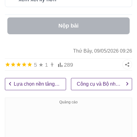
Nộp bài
Thứ Bảy, 09/05/2026 09:26
5
★
1
👨
289
Lựa chọn nền tảng cho AI Agent: n8n, Zapier, Make, v.v...
Công cụ và Bộ nhớ: Giúp AI agent trở nên thông minh hơn