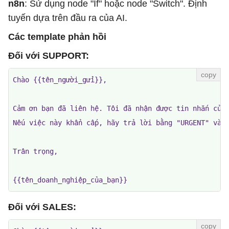
n8n
: Sử dụng node "If" hoặc node "Switch". Định
tuyến dựa trên đầu ra của AI.
Các template phản hồi
Đối với SUPPORT:
Chào {{tên_người_gửi}},

Cảm ơn bạn đã liên hệ. Tôi đã nhận được tin nhắn của 
Nếu việc này khẩn cấp, hãy trả lời bằng "URGENT" và c
Trân trọng,

{{tên_doanh_nghiệp_của_bạn}}
Đối với SALES: