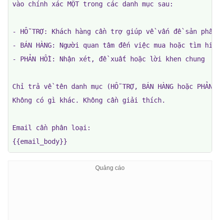
vào chính xác MỘT trong các danh mục sau:

- HỖ TRỢ: Khách hàng cần trợ giúp về vấn đề sản phẩm 
- BÁN HÀNG: Người quan tâm đến việc mua hoặc tìm hiểu
- PHẢN HỒI: Nhận xét, đề xuất hoặc lời khen chung

Chỉ trả về tên danh mục (HỖ TRỢ, BÁN HÀNG hoặc PHẢN H
Không có gì khác. Không cần giải thích.

Email cần phân loại:

{{email_body}}