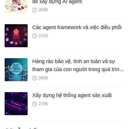
để xây dựng AI agent
26/05
Các agent framework và việc điều phối
27/05
Hàng rào bảo vệ, tính an toàn và sự
tham gia của con người trong quá trình
vận hành AI Agent
26/05
Xây dựng hệ thống agent sản xuất
27/05