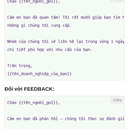
Chào {{tên_người_gửi}},

Cảm ơn bạn đã quan tâm! Tôi rất muốn giúp bạn tìm hiể
những gì chúng tôi cung cấp.

Nhóm của chúng tôi sẽ liên hệ lại trong vòng 1 ngày l
chi tiết phù hợp với nhu cầu của bạn.

Trân trọng,

{{tên_doanh_nghiệp_của_bạn}}
Đối với FEEDBACK:
Chào {{tên_người_gửi}},

Cảm ơn bạn đã phản hồi — chúng tôi thực sự đánh giá c