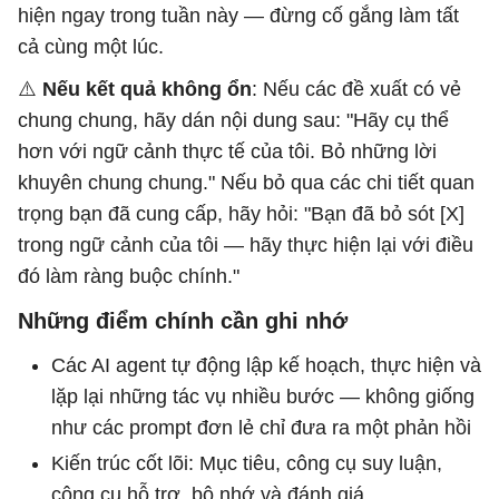
hiện ngay trong tuần này — đừng cố gắng làm tất
cả cùng một lúc.
⚠️
Nếu kết quả không ổn
: Nếu các đề xuất có vẻ
chung chung, hãy dán nội dung sau: "Hãy cụ thể
hơn với ngữ cảnh thực tế của tôi. Bỏ những lời
khuyên chung chung." Nếu bỏ qua các chi tiết quan
trọng bạn đã cung cấp, hãy hỏi: "Bạn đã bỏ sót [X]
trong ngữ cảnh của tôi — hãy thực hiện lại với điều
đó làm ràng buộc chính."
Những điểm chính cần ghi nhớ
Các AI agent tự động lập kế hoạch, thực hiện và
lặp lại những tác vụ nhiều bước — không giống
như các prompt đơn lẻ chỉ đưa ra một phản hồi
Kiến trúc cốt lõi: Mục tiêu, công cụ suy luận,
công cụ hỗ trợ, bộ nhớ và đánh giá