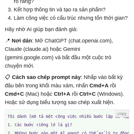
rõ ràng?
Kết hợp thông tin và tạo ra sản phẩm?
Làm công việc có cấu trúc nhưng tốn thời gian?
Hãy nhờ AI giúp bạn đánh giá:
📍
Nơi dán
: Mở ChatGPT (chat.openai.com),
Claude (claude.ai) hoặc Gemini
(gemini.google.com) và bắt đầu một cuộc trò
chuyện mới.
📋
Cách sao chép prompt này
: Nhấp vào bất kỳ
đâu bên trong khối màu xám, nhấn
Cmd+A
rồi
Cmd+C
(Mac) hoặc
Ctrl+A
rồi
Ctrl+C
(Windows).
Hoặc sử dụng biểu tượng sao chép xuất hiện.
Tôi dành [mô tả một công việc nhiều bước lặp đi lặp l
1. Các bước riêng lẻ là gì?

2. Những bước nào một AI agent có thể xử lý tự động?
