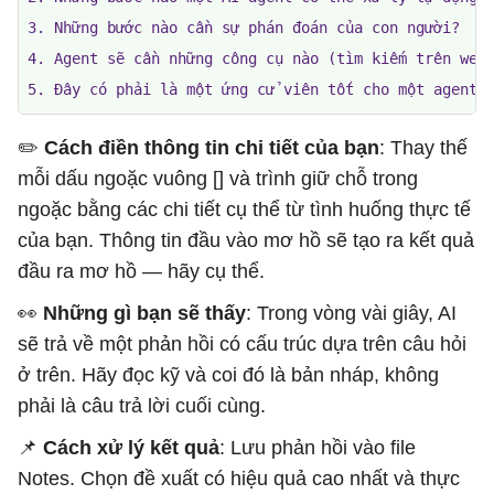
3. Những bước nào cần sự phán đoán của con người?

4. Agent sẽ cần những công cụ nào (tìm kiếm trên web,
5. Đây có phải là một ứng cử viên tốt cho một agent 
✏️ ​​
Cách điền thông tin chi tiết của bạn
: Thay thế
mỗi dấu ngoặc vuông [] và trình giữ chỗ trong
ngoặc bằng các chi tiết cụ thể từ tình huống thực tế
của bạn. Thông tin đầu vào mơ hồ sẽ tạo ra kết quả
đầu ra mơ hồ — hãy cụ thể.
👀
Những gì bạn sẽ thấy
: Trong vòng vài giây, AI
sẽ trả về một phản hồi có cấu trúc dựa trên câu hỏi
ở trên. Hãy đọc kỹ và coi đó là bản nháp, không
phải là câu trả lời cuối cùng.
📌
Cách xử lý kết quả
: Lưu phản hồi vào file
Notes. Chọn đề xuất có hiệu quả cao nhất và thực