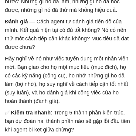
bước: Những gì nó đã làm, những gì nó đã học
được, những gì nó đã thử mà không hiệu quả.
Đánh giá
— Cách agent tự đánh giá tiến độ của
mình. Kết quả hiện tại có đủ tốt không? Nó có nên
thử một cách tiếp cận khác không? Mục tiêu đã đạt
được chưa?
Hãy nghĩ về nó như việc tuyển dụng một nhân viên
mới. Bạn giao cho họ một mục tiêu (mục đích), họ
có các kỹ năng (công cụ), họ nhớ những gì họ đã
làm (bộ nhớ), họ suy nghĩ về cách tiếp cận tốt nhất
(suy luận), và họ đánh giá khi công việc của họ
hoàn thành (đánh giá).
✅
Kiểm tra nhanh
: Trong 5 thành phần kiến ​​trúc,
bạn dự đoán hai thành phần nào sẽ gặp lỗi đầu tiên
khi agent bị kẹt giữa chừng?