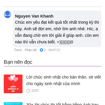
Nguyen Van Khanh
Chúc em yêu đạt kết quả tốt nhất trong kỳ thi
này. Anh sẽ đợi em, nhớ tìm anh nhé. HIc, a
vẫn đang chờ em tới giải ế giúp anh. còn em
nào thì vẫn chưa biết. =))))))))0
Thích
·
Phản hồi
·
2
·
06/07/22
Bạn nên đọc
Lời chúc sinh nhật cho bản thân, stt viết
cho ngày sinh nhật của mình
22/07
30+ lời chúc thi tốt bằng tiếng Anh hay