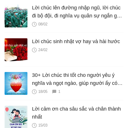
Lời chúc lên đường nhập ngũ, lời chúc
đi bộ đội, đi nghĩa vụ quân sự ngắn gọn
và ý nghĩa
08/02
Lời chúc sinh nhật vợ hay và hài hước
24/02
30+ Lời chúc thi tốt cho người yêu ý
nghĩa và ngọt ngào, giúp người ấy có
động lực, tự tin đạt kết quả tốt nhất
18/05
1
Lời cảm ơn cha sâu sắc và chân thành
nhất
15/03