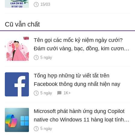
15/03
Cũ vẫn chất
Tên gọi các mốc kỷ niệm ngày cưới?
Đám cưới vàng, bạc, đồng, kim cương
là bao nhiêu năm?
5 ngày
Tổng hợp những từ viết tắt trên
Facebook thông dụng nhất hiện nay
5 ngày
1K+
Microsoft phát hành ứng dụng Copilot
native cho Windows 11 hàng loạt tính
năng mới Hữu Ích
5 ngày