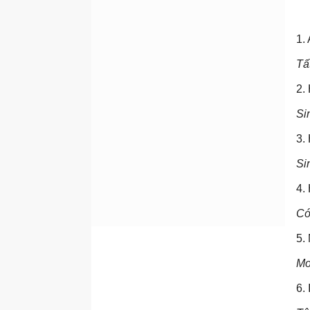
1.
Tấ
2.
Si
3.
Si
4.
Có
5.
Mo
6.