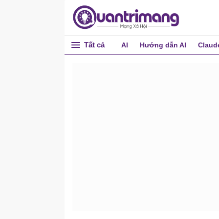
Tất cả
AI
Hướng dẫn AI
Claud