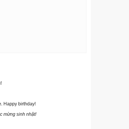
!
fe. Happy birthday!
c mừng sinh nhật!