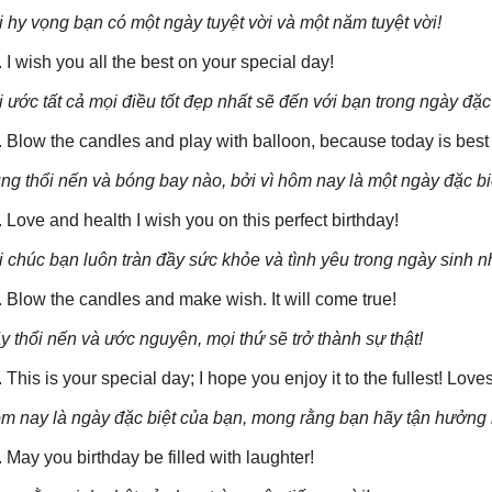
i hy vọng bạn có một ngày tuyệt vời và một năm tuyệt vời!
. I wish you all the best on your special day!
i ước tất cả mọi điều tốt đẹp nhất sẽ đến với bạn trong ngày đặc
. Blow the candles and play with balloon, because today is best 
ng thổi nến và bóng bay nào, bởi vì hôm nay là một ngày đặc biệt 
. Love and health I wish you on this perfect birthday!
i chúc bạn luôn tràn đầy sức khỏe và tình yêu trong ngày sinh nh
. Blow the candles and make wish. It will come true!
y thổi nến và ước nguyện, mọi thứ sẽ trở thành sự thật!
. This is your special day; I hope you enjoy it to the fullest! Lov
m nay là ngày đặc biệt của bạn, mong rằng bạn hãy tận hưởng 
. May you birthday be filled with laughter!