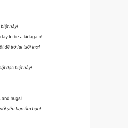
 biệt này!
day to be a kidagain!
để trở lại tuổi thơ!
ật đặc biệt này!
es and hugs!
nó! yêu bạn ôm bạn!