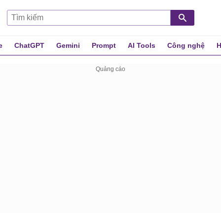
e
ChatGPT
Gemini
Prompt
AI Tools
Công nghệ
H