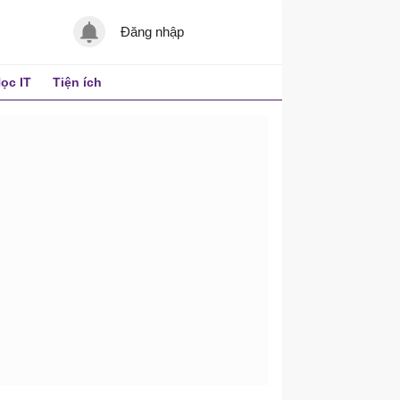
Đăng nhập
ọc IT
Tiện ích