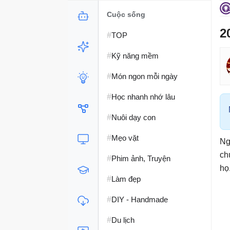
Cuộc sống
2
#
TOP
#
Kỹ năng mềm
#
Món ngon mỗi ngày
#
Học nhanh nhớ lâu
#
Nuôi dạy con
#
Mẹo vặt
Ng
ch
#
Phim ảnh, Truyện
họ
#
Làm đẹp
#
DIY - Handmade
#
Du lịch