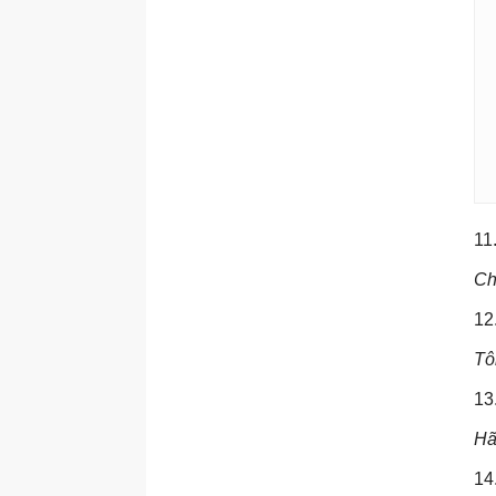
11
Ch
12
Tô
13
Hã
14