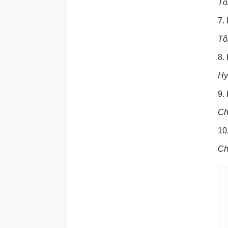
Tô
7.
Tô
8.
Hy
9.
Ch
10
Ch