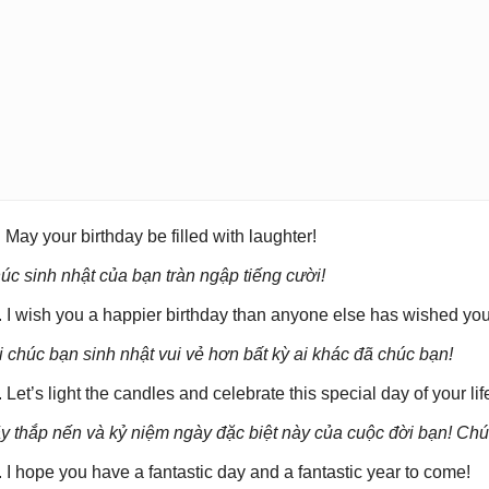
. May your birthday be filled with laughter!
úc sinh nhật của bạn tràn ngập tiếng cười!
. I wish you a happier birthday than anyone else has wished you
i chúc bạn sinh nhật vui vẻ hơn bất kỳ ai khác đã chúc bạn!
. Let’s light the candles and celebrate this special day of your li
y thắp nến và kỷ niệm ngày đặc biệt này của cuộc đời bạn! Chú
. I hope you have a fantastic day and a fantastic year to come!