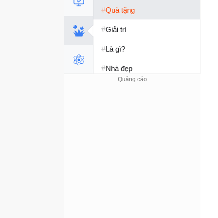
#
Quà tặng
#
Giải trí
#
Là gì?
#
Nhà đẹp
#
Tết 2026
#
Kỹ năng sống