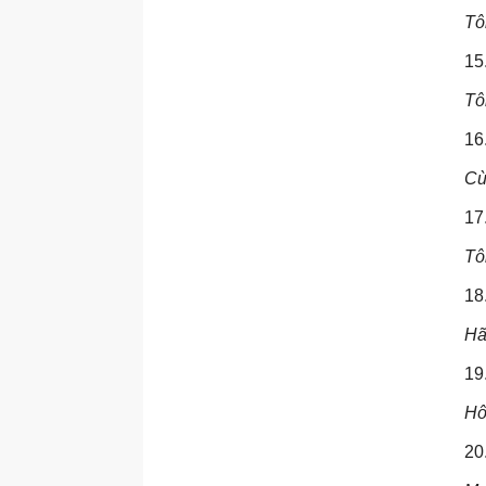
Tô
15
Tô
16
Cù
17
Tô
18
Hã
19
Hô
20