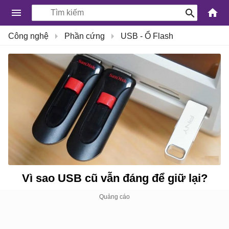
-
Công nghệ
Phần cứng
USB - Ổ Flash
Kiến
Thức
Công
Nghệ
Khoa
Học
và
Cuộc
sống
Vì sao USB cũ vẫn đáng để giữ lại?