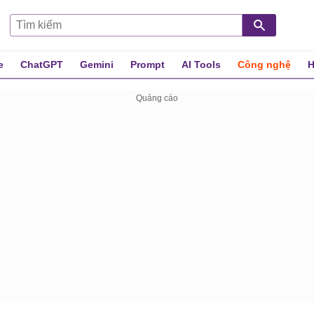
e
ChatGPT
Gemini
Prompt
AI Tools
Công nghệ
H