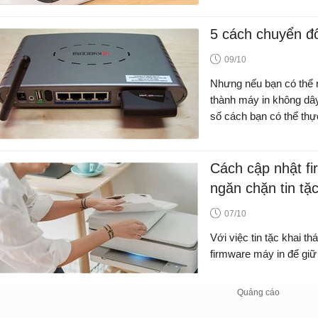
5 cách chuyển đổ
09/10
Nhưng nếu bạn có thể n
thành máy in không dây 
số cách bạn có thể thực
Cách cập nhật fi
ngăn chặn tin tặ
07/10
Với việc tin tặc khai th
firmware máy in để giữ