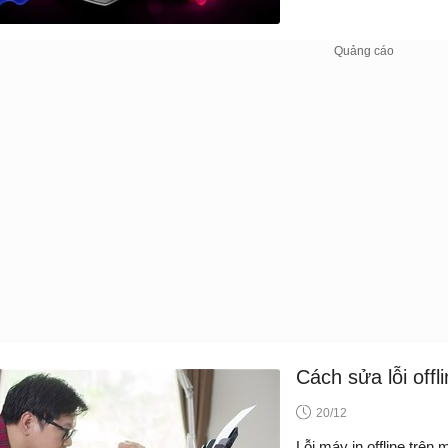
Cách sửa lỗi off
20/12
Lỗi máy in offline trên