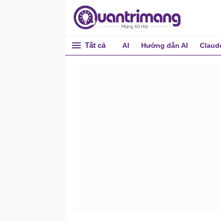
Tất cả
AI
Hướng dẫn AI
Claud