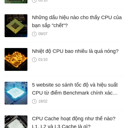
02/10
Những dấu hiệu nào cho thấy CPU của
bạn sắp "chết"?
09/07
Nhiệt độ CPU bao nhiêu là quá nóng?
01/10
5 website so sánh tốc độ và hiệu suất
CPU từ điểm Benchmark chính xác
nhất
18/02
CPU Cache hoạt động như thế nào?
L1, L2 và L3 Cache là gì?