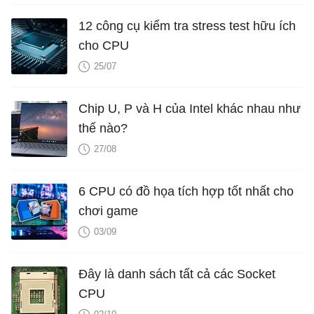
12 công cụ kiểm tra stress test hữu ích
cho CPU
25/07
Chip U, P và H của Intel khác nhau như
thế nào?
27/08
6 CPU có đồ họa tích hợp tốt nhất cho
chơi game
03/09
Đây là danh sách tất cả các Socket
CPU