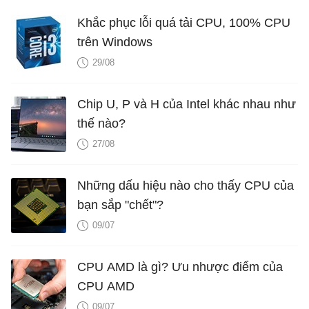
Khắc phục lỗi quá tải CPU, 100% CPU
trên Windows
29/08
Chip U, P và H của Intel khác nhau như
thế nào?
27/08
Những dấu hiệu nào cho thấy CPU của
bạn sắp "chết"?
09/07
CPU AMD là gì? Ưu nhược điểm của
CPU AMD
09/07