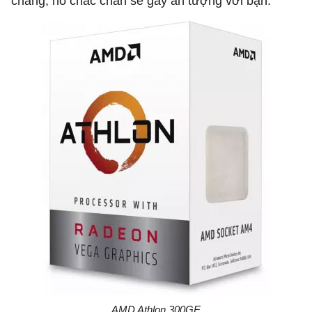
chăng, nó chắc chắn sẽ gây ấn tượng với bạn.
AMD Athlon 300GE