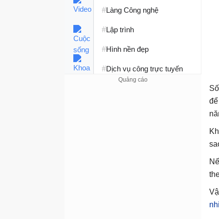
#
Làng Công nghệ
#
Lập trình
#
Hình nền đẹp
#
Dịch vụ công trực tuyến
#
Dịch vụ nhà mạng
Số
để
#
Ví điện tử - Ngân hàng
nă
#
Chụp ảnh - Quay phim
Kh
sa
#
Raspberry Pi
Nế
#
Đồng hồ thông minh
th
#
Nền tảng Web
Vậ
nh