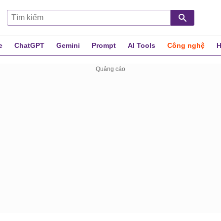
e
ChatGPT
Gemini
Prompt
AI Tools
Công nghệ
H