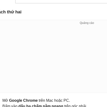
ch thứ hai
Mở
Google Chrome
trên Mac hoặc PC.
Bấm vào
dấu ba chấm nằm ngang
trên góc phải.