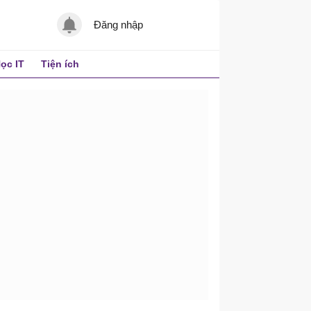
Đăng nhập
ọc IT
Tiện ích