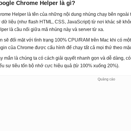
oogle Chrome Helper là gì?
rome Helper là tên của những nội dung nhúng chạy bên ngoài t
y dữ liệu (như flash HTML, CSS, JavaScript) từ nơi khác sẽ k
lper là cầu nối giữa mã nhúng này và server từ xa.
n sẽ đối mặt với tình trạng 100% CPU/RAM trên Mac khi có một
ugin của Chrome được cấu hình để chạy tất cả mọi thứ theo mặc
y mắn là chúng ta có cách giải quyết nhanh gọn và dễ dàng, c
iểu sự tiêu tốn bộ nhớ cực hiệu quả (từ 100% xuống 20%).