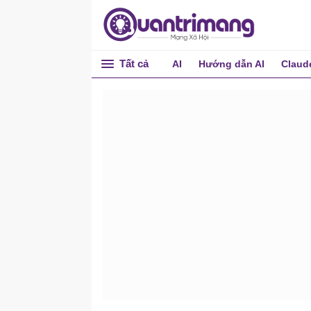
Tất cả
AI
Hướng dẫn AI
Claud