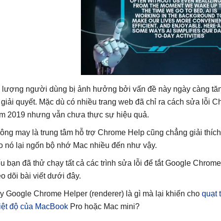
 lượng người dùng bị ảnh hưởng bởi vấn đề này ngày càng tă
 giải quyết. Mặc dù có nhiều trang web đã chỉ ra cách sửa lỗi
m 2019 nhưng vẫn chưa thực sự hiệu quả.
ông may là trung tâm hỗ trợ Chrome Help cũng chẳng giải thích cá
o nó lại ngốn bộ nhớ Mac nhiều đến như vậy.
u bạn đã thử chạy tất cả các trình sửa lỗi để tắt Google Chrom
eo dõi bài viết dưới đây.
y Google Chrome Helper (renderer) là gì mà lại khiến cho
quạt 
iệt độ của MacBook
Pro hoặc Mac mini?