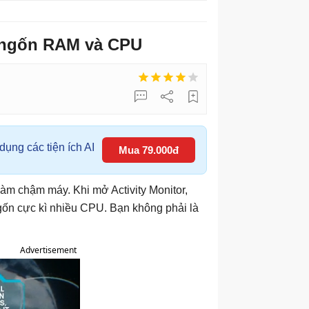
c ngốn RAM và CPU
ụng các tiện ích AI
Mua 79.000đ
àm chậm máy. Khi mở Activity Monitor,
gốn cực kì nhiều CPU. Bạn không phải là
Advertisement