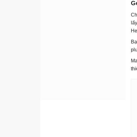
G
Ch
lấ
He
Bạ
pl
Ma
th