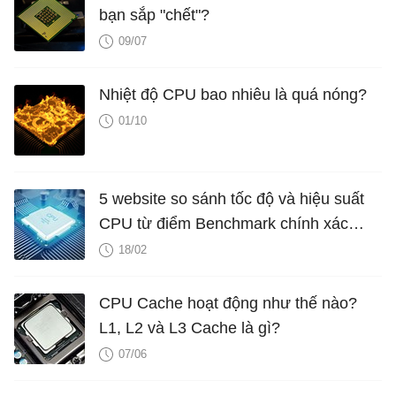
bạn sắp "chết"?
09/07
Nhiệt độ CPU bao nhiêu là quá nóng?
01/10
5 website so sánh tốc độ và hiệu suất
CPU từ điểm Benchmark chính xác
nhất
18/02
CPU Cache hoạt động như thế nào?
L1, L2 và L3 Cache là gì?
07/06