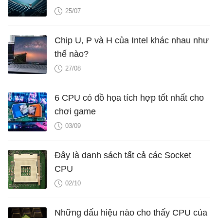
25/07
Chip U, P và H của Intel khác nhau như
thế nào?
27/08
6 CPU có đồ họa tích hợp tốt nhất cho
chơi game
03/09
Đây là danh sách tất cả các Socket
CPU
02/10
Những dấu hiệu nào cho thấy CPU của