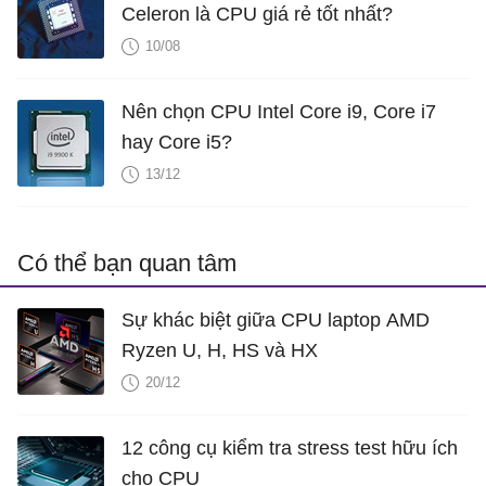
Celeron là CPU giá rẻ tốt nhất?
10/08
Nên chọn CPU Intel Core i9, Core i7
hay Core i5?
13/12
Có thể bạn quan tâm
Sự khác biệt giữa CPU laptop AMD
Ryzen U, H, HS và HX
20/12
12 công cụ kiểm tra stress test hữu ích
cho CPU