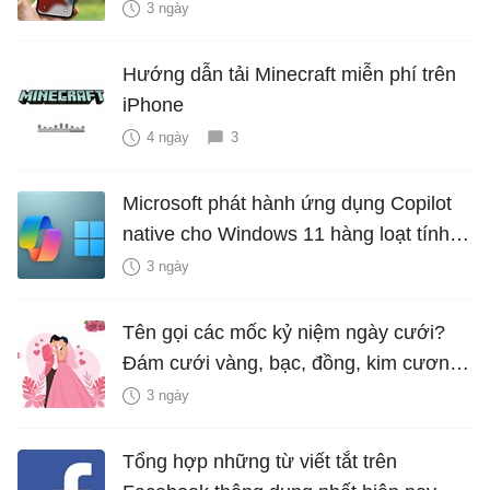
hiểm?
3 ngày
Hướng dẫn tải Minecraft miễn phí trên
iPhone
4 ngày
3
Microsoft phát hành ứng dụng Copilot
native cho Windows 11 hàng loạt tính
năng mới Hữu Ích
3 ngày
Tên gọi các mốc kỷ niệm ngày cưới?
Đám cưới vàng, bạc, đồng, kim cương
là bao nhiêu năm?
3 ngày
Tổng hợp những từ viết tắt trên