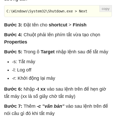
C:\Windows\System32\Shutdown.exe > Next
Bước 3:
Đặt tên cho
shortcut
>
Finish
Bước 4:
Chuột phải lên phím tắt vừa tạo chọn
Properties
Bước 5:
Trong ô
Target
nhập lệnh sau để tắt máy
-s: Tắt máy
-l: Log off
-r: Khởi động lại máy
Bước 6:
Nhập
-t xx
vào sau lệnh trên để hẹn giờ
tắt máy (xx là số giây chờ tắt máy)
Bước 7:
Thêm
-c "văn bản"
vào sau lệnh trên để
nói câu gì đó khi tắt máy