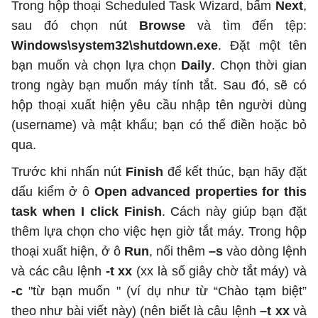
Trong hộp thoại Scheduled Task Wizard, bấm
Next
,
sau đó chọn nút
Browse
và tìm đến tệp:
Windows\system32\shutdown.exe
. Đặt một tên
bạn muốn và chọn lựa chọn
Daily
. Chọn thời gian
trong ngày bạn muốn máy tính tắt. Sau đó, sẽ có
hộp thoại xuất hiện yêu cầu nhập tên người dùng
(username) và mật khẩu; bạn có thể điền hoặc bỏ
qua.
Trước khi nhấn nút
Finish
để kết thúc, bạn hãy đặt
dấu kiểm ở ô
Open advanced properties for this
task when I click Finish
. Cách này giúp bạn đặt
thêm lựa chọn cho việc hẹn giờ tắt máy. Trong hộp
thoại xuất hiện, ở ô
Run
, nối thêm
–s
vào dòng lệnh
và các câu lệnh
-t xx
(xx là số giây chờ tắt máy) và
-c
"từ bạn muốn " (ví dụ như từ “Chào tạm biệt”
theo như bài viết này) (nên biết là câu lệnh
–t xx
và