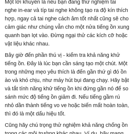
Một lời khuyên là nếu bạn đang thử nghiệm tai
nghe in-ear và típ tai nghe không tạo ra độ kín thích
hợp, ngay cả tai nghe cách âm tốt nhất cũng sẽ cho
cảm giác như chúng vẫn cho một nửa tiếng ồn xung
quanh bạn lọt vào. Đừng ngại thử các kích cỡ hoặc
vật liệu khác nhau.
Bây giờ đến phần thú vị - kiểm tra khả năng khử
tiếng ồn. Đây là lúc bạn cần sáng tạo một chút. Một
trong những mẹo yêu thích là đến gần thứ gì đó ồn
ào và khó chịu, như máy hút bụi đang chạy. Hãy bật
và tắt tính năng khử tiếng ồn khi đứng gần nó để so
sánh mức độ tiếng ồn giảm đi. Nếu tiếng gầm rú
nhỏ dần thành tiếng vo ve hoặc biến mất hoàn toàn,
thì đó là một dấu hiệu tốt.
Cũng hãy chú trọng thử nghiệm khả năng chống ồn
trong các môi trường khác nhau. Ví dụ, hãy mang